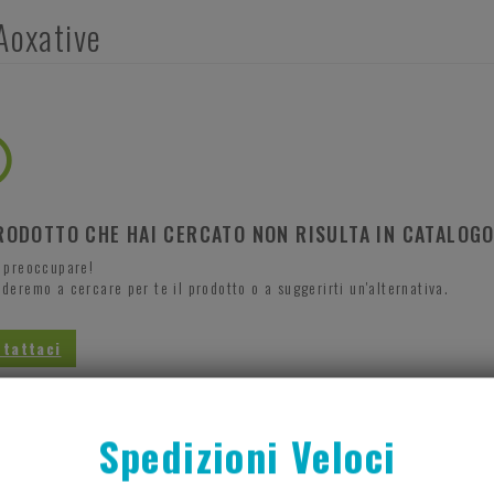
Aoxative
RODOTTO CHE HAI CERCATO NON RISULTA IN CATALOG
i preoccupare!
deremo a cercare per te il prodotto o a suggerirti un'alternativa.
tattaci
 e a presto lo staff di Farmacia Fioroni di Brandolese Paolo
Spedizioni Veloci
a alla Homepage