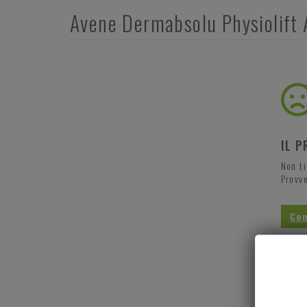
Avene Dermabsolu Physiolift 
IL P
Non t
Provve
Con
Saluti
Torn