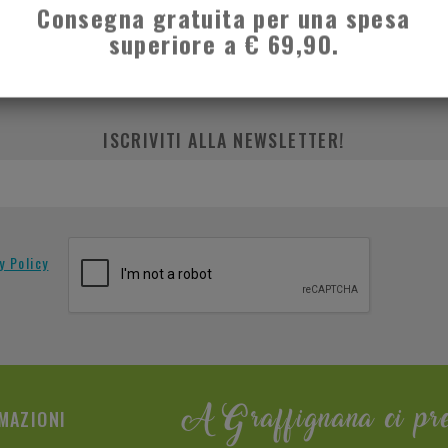
Consegna gratuita per una spesa
superiore a € 69,90.
ISCRIVITI ALLA NEWSLETTER!
y Policy
MAZIONI
A Graffignana ci pr