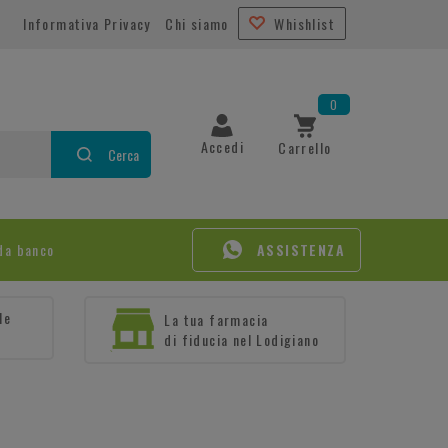
Informativa Privacy
Chi siamo
Whishlist
0
Accedi
Carrello
Cerca
da banco
ASSISTENZA
le
La tua farmacia
di fiducia nel Lodigiano