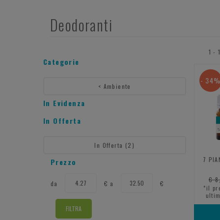
Deodoranti
1 - 
Categorie
- 34
<
Ambiente
In Evidenza
In Offerta
In Offerta
(2)
7 PIA
Prezzo
filtra
filtra
€ 8
da
€
a
€
da
a
*il p
ultim