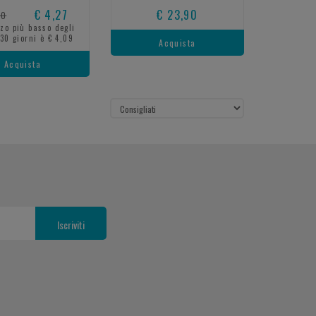
€ 4,27
€ 23,90
20
zzo più basso degli
 30 giorni è € 4,09
Acquista
Acquista