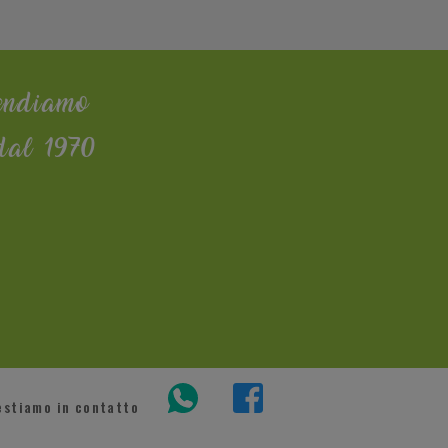
endiamo
dal 1970
estiamo in contatto