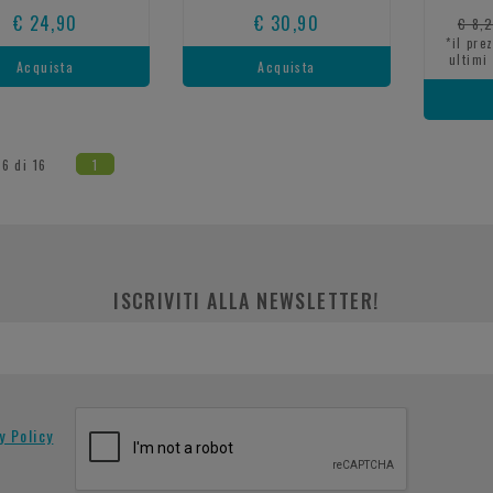
€ 24,90
€ 30,90
€ 8,
*il pre
ultimi
Acquista
Acquista
16 di 16
1
ISCRIVITI ALLA NEWSLETTER!
y Policy