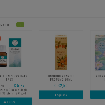
16 di 16
1
%
NTE BALS ESS BALS
ACCORDO ARANCIO
ALBA 
FRES
PROFUMO 50ML
€ 5,37
€ 32,50
,20
rezzo più basso degli
i 30 giorni è € 5,41
Acquista
Acquista