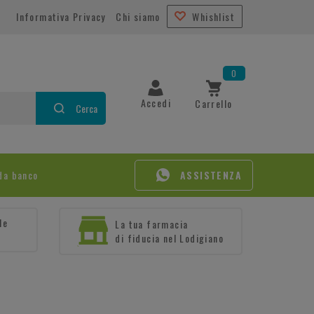
Informativa Privacy
Chi siamo
Whishlist
0
Accedi
Carrello
Cerca
da banco
ASSISTENZA
le
La tua farmacia
di fiducia nel Lodigiano