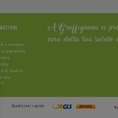
MAZIONI
A Graffignana ci pr
cura della tua salute 
oni e consegne
à di pagamento
rivacy
olicy
ni di Vendita
ne alla
ter
Spedizioni rapide
R