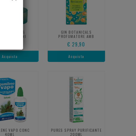
N BOTANICALS
GIN BOTANICALS
GRANZA LEGNI
PROFUMATORE AMB
€ 25,90
€ 29,90
Acquista
Acquista
LENE VAPO CONC
PURES SPRAY PURIFICANTE
40ML
200ML