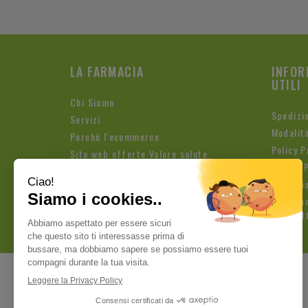
LA FARMACIA
INFOR
UTILI
Chi Siamo
Spedizi
Servizi
Modalit
Perchè l'ecommerce
Policy P
Sito web offerte Valore salute
Cookie P
Condizio
Iscrizio
Newslet
Pagamenti sicuri