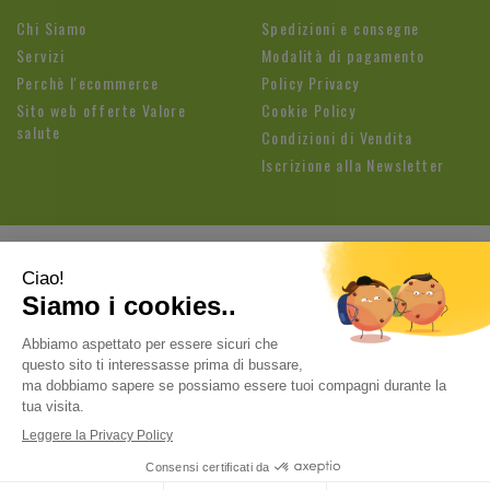
Chi Siamo
Spedizioni e consegne
Servizi
Modalità di pagamento
Perchè l'ecommerce
Policy Privacy
Sito web offerte Valore
Cookie Policy
salute
Condizioni di Vendita
Iscrizione alla Newsletter
Farmacia Fioroni di Brandolese Paolo
| Sede legale: Via
Cavallotti, 3 26813 Graffignana (LO) | Tel.:
037188820
ordini@farmaciafioroni.com
| P.Iva: 05062570964