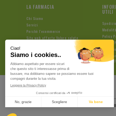
LA FARMACIA
INFOR
UTILI
Chi Siamo
Spedizi
Servizi
Modalit
Perchè l'ecommerce
Policy P
Sito web offerte Valore salute
Cookie P
Condizio
Iscrizio
Newslet
Pagamenti sicuri
Farmacia Fioroni di 