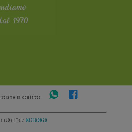
endiamo
dal 1970
estiamo in contatto
a (LO) | Tel.:
037188820