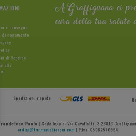
MAZIONI
A Graffignana ci pr
cura della tua salute 
oni e consegne
à di pagamento
rivacy
olicy
ni di Vendita
ne alla
ter
Spedizioni rapide
R
Brandolese Paolo
| Sede legale: Via Cavallotti, 3 26813 Graffignan
ordini@farmaciafioroni.com
| P.Iva: 05062570964