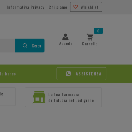
Informativa Privacy
Chi siamo
Whishlist
0
Accedi
Carrello
Cerca
da banco
ASSISTENZA
le
La tua farmacia
di fiducia nel Lodigiano