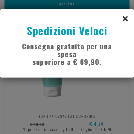
Acquista
Spedizioni Veloci
- 56%
Consegna gratuita per una
spesa
superiore a € 69,90.
EUPH KA UVSYS LAT DOPOSOLE
€ 4,74
€ 10,90
*il prezzo più basso degli ultimi 30 giorni è € 5,20