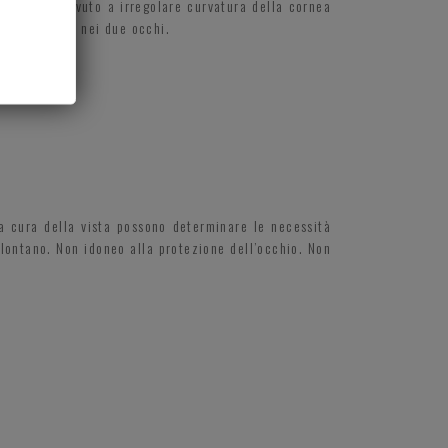
lla vista dovuto a irregolare curvatura della cornea
i rifrazione nei due occhi.
la cura della vista possono determinare le necessità
 lontano. Non idoneo alla protezione dell’occhio. Non