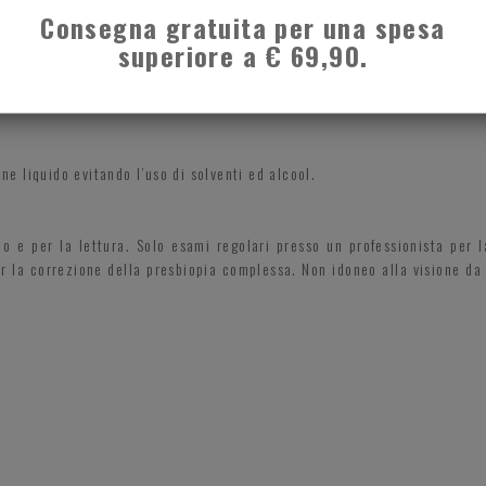
di diottrie in ciascun occhio è diverso. L’astigmatismo è un difetto de
Consegna gratuita per una spesa
eformata mentre anisometropia è caratterizzata da un differente vizio d
superiore a € 69,90.
teriale iniettato. Astine flessibili in materiale iniettato.
one liquido evitando l’uso di solventi ed alcool.
no e per la lettura. Solo esami regolari presso un professionista per 
per la correzione della presbiopia complessa. Non idoneo alla visione da