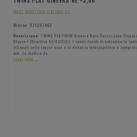
TWINS PLAT GINEVRA NE +3,00
MAST INDUSTRIA ITALIANA Srl
Minsan
971397462
Descrizione:
TWINS PLATINUM Ginevra Nero Descrizione Disposi
Classe I (Direttiva 93/42/CEE). I centri focali di entrambe le lent
allineati sullo stesso asse e la distanza interpupillare è compres
mm. Le diottrie de...
Leggi tutto...