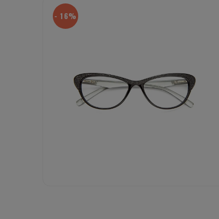
- 16%