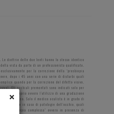
. Le diottrie delle due lenti hanno lo stesso identico
della vista da parte di un professionista qualificato.
i esclusivamente per la correzione della “presbiopia
enere, dopo i 45 anni con una serie di disturbi quali
 semplice quando per la correzione del difetto visivo,
isiva). Gli occhiali premontati sono indicati solo per
. L’uso improprio ovvero l’utilizzo di una gradazione
ollo oculistico. Solo il medico oculista è in grado di
ano la visione in caso di patologie dell’occhio, quali
so di “presbiopia complessa” ovvero in presenza di