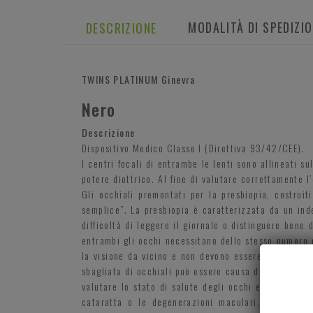
MODALITÀ DI SPEDIZI
DESCRIZIONE
TWINS PLATINUM Ginevra
Nero
Descrizione
Dispositivo Medico Classe I (Direttiva 93/42/CEE).
I centri focali di entrambe le lenti sono allineati s
potere diottrico. Al fine di valutare correttamente l
Gli occhiali premontati per la presbiopia, costruit
semplice”. La presbiopia è caratterizzata da un inde
difficoltà di leggere il giornale o distinguere bene 
entrambi gli occhi necessitano dello stesso numero di
la visione da vicino e non devono essere usati per l
sbagliata di occhiali può essere causa di vari distur
valutare lo stato di salute degli occhi e l’entità de
cataratta o le degenerazioni maculari. Gli occhia