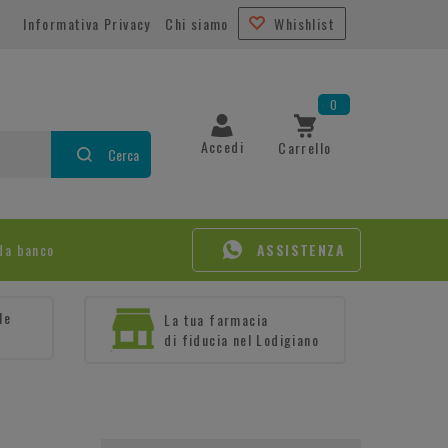
Informativa Privacy
Chi siamo
Whishlist
0
Accedi
Carrello
Cerca
da banco
ASSISTENZA
le
La tua farmacia
di fiducia nel Lodigiano