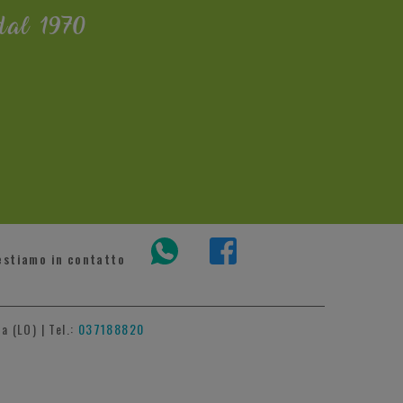
dal 1970
estiamo in contatto
a (LO) | Tel.:
037188820