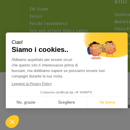
UTILI
Chi Siamo
Spedizi
Servizi
Modalit
Perchè l'ecommerce
Policy P
Sito web offerte Valore salute
Cookie P
Condizio
Iscrizio
Newslet
Pagamenti sicuri
Farmacia Fioroni di 