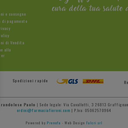
cura della tua salute 
oni e consegne
à di pagamento
rivacy
olicy
ni di Vendita
ne alla
ter
Spedizioni rapide
R
Brandolese Paolo
| Sede legale: Via Cavallotti, 3 26813 Graffignan
ordini@farmaciafioroni.com
| P.Iva: 05062570964
Powered by
Prenofa
- Web Design
Fulcri srl