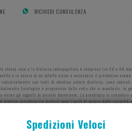
ONE
RICHIEDI CONSULENZA
ullo stesso asse e la distanza interpupillare è compresa tra 58 e 64 mm
’entità e la natura di un difetto visivo è necessario il preventivo esame 
i industrialmente con lenti di identico potere diottrico, sono indicat
bolimento fisiologico e progressivo della vista che si manifesta, in g
da vicino gli oggetti di piccole dimensioni. La presbiopia si considera
 diottrie correttive (le diottrie sono l’unità di misura della capacità v
a guida, né per la visione da lontano, né per la protezione degli occhi
bi della visione, con possibile cefalea. In tal caso è necessario un contr
Spedizioni Veloci
i disturbi visivi. Gli occhiali premontati per la presbiopia non miglior
li premontati per la presbiopia non devono essere utilizzati in ca