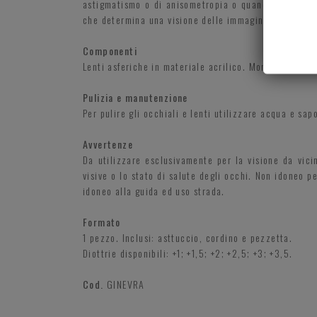
astigmatismo o di anisometropia o quando il numero 
che determina una visione delle immagini sfocata e d
Componenti
Lenti asferiche in materiale acrilico. Montatura in ma
Pulizia e manutenzione
Per pulire gli occhiali e lenti utilizzare acqua e sap
Avvertenze
Da utilizzare esclusivamente per la visione da vici
visive o lo stato di salute degli occhi. Non idoneo 
idoneo alla guida ed uso strada.
Formato
1 pezzo. Inclusi: asttuccio, cordino e pezzetta.
Diottrie disponibili: +1; +1,5; +2; +2,5; +3; +3,5.
Cod.
GINEVRA