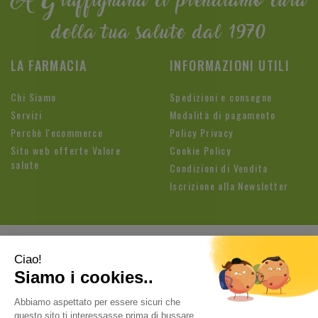
A Graffignana ci prendiamo cura
della tua salute dal 1970
LA FARMACIA
INFORMAZIONI UTILI
Chi Siamo
Spedizioni e consegne
Servizi
Modalità di pagamento
Perchè l'ecommerce
Policy Privacy
Sito web offerte Valore
Cookie Policy
salute
Condizioni di Vendita
Iscrizione alla Newsletter