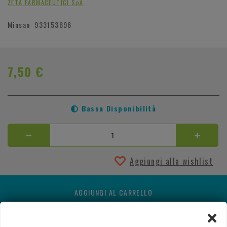
ZETA FARMACEUTICI SpA
Minsan
933153696
7,50 €
Bassa Disponibilità
Aggiungi alla wishlist
AGGIUNGI AL CARRELLO