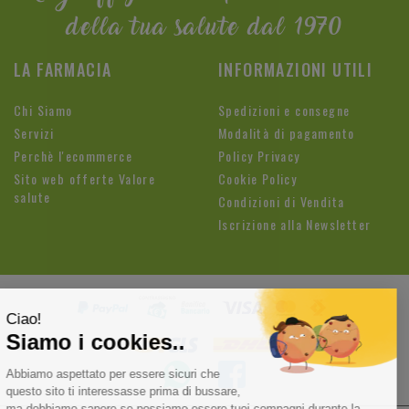
della tua salute dal 1970
LA FARMACIA
INFORMAZIONI UTILI
Chi Siamo
Spedizioni e consegne
Servizi
Modalità di pagamento
Perchè l'ecommerce
Policy Privacy
Sito web offerte Valore
Cookie Policy
salute
Condizioni di Vendita
Iscrizione alla Newsletter