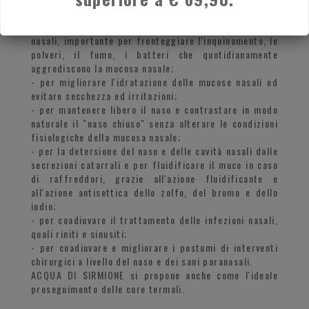
ed utile:
- per la pulizia quotidiana del naso e delle cavità
nasali, importante per fronteggiare l'inquinamento, le
polveri, il fumo, i batteri che quotidianamente
aggrediscono la mucosa nasale;
- per migliorare l'idratazione delle mucose nasali ed
evitare secchezza ed irritazioni;
- per mantenere libero il naso e contrastare in modo
naturale il "naso chiuso" senza alterare le condizioni
fisiologiche della mucosa nasale;
- per la detersione del naso e delle cavità nasali dalle
secrezioni catarrali e per fluidificare il muco in caso
di raffreddori, grazie all'azione fluidificante e
all'azione antisettica dello zolfo, del bromo e dello
iodio;
- per coadiuvare il trattamento delle infezioni nasali,
quali riniti e sinusiti;
- per coadiuvare e migliorare i postumi di interventi
chirurgici a livello del naso e dei sani paranasali.
ACQUA DI SIRMIONE si propone anche come l'ideale
proseguimento delle cure termali.