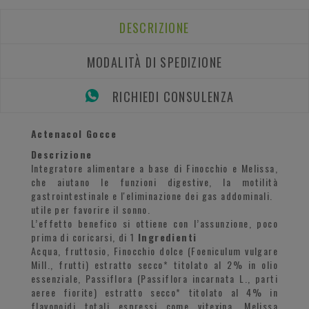
DESCRIZIONE
MODALITÀ DI SPEDIZIONE
RICHIEDI CONSULENZA
Actenacol Gocce
Descrizione
Integratore alimentare a base di Finocchio e Melissa,
che aiutano le funzioni digestive, la motilità
gastrointestinale e l'eliminazione dei gas addominali.
utile per favorire il sonno.
L’effetto benefico si ottiene con l’assunzione, poco
prima di coricarsi, di 1
Ingredienti
Acqua, fruttosio, Finocchio dolce (Foeniculum vulgare
Mill., frutti) estratto secco* titolato al 2% in olio
essenziale, Passiflora (Passiflora incarnata L., parti
aeree fiorite) estratto secco* titolato al 4% in
flavonoidi totali espressi come vitexina, Melissa