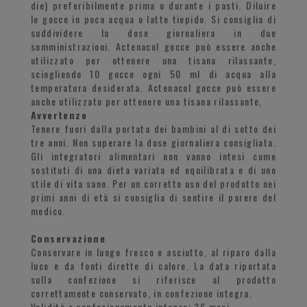
die) preferibilmente prima o durante i pasti. Diluire
le gocce in poca acqua o latte tiepido. Si consiglia di
suddividere la dose giornaliera in due
somministrazioni. Actenacol gocce può essere anche
utilizzato per ottenere una tisana rilassante,
sciogliendo 10 gocce ogni 50 ml di acqua alla
temperatura desiderata. Actenacol gocce può essere
anche utilizzato per ottenere una tisana rilassante,
Avvertenze
Tenere fuori dalla portata dei bambini al di sotto dei
tre anni. Non superare la dose giornaliera consigliata.
Gli integratori alimentari non vanno intesi come
sostituti di una dieta variata ed equilibrata e di uno
stile di vita sano. Per un corretto uso del prodotto nei
primi anni di età si consiglia di sentire il parere del
medico.
Conservazione
Conservare in luogo fresco e asciutto, al riparo dalla
luce e da fonti dirette di calore. La data riportata
sulla confezione si riferisce al prodotto
correttamente conservato, in confezione integra.
Validità a confezionamento integro: 36 mesi.