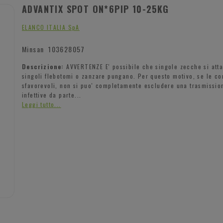
ADVANTIX SPOT ON*6PIP 10-25KG
ELANCO ITALIA SpA
Minsan
103628057
Descrizione:
AVVERTENZE E' possibile che singole zecche si att
singoli flebotomi o zanzare pungano. Per questo motivo, se le co
sfavorevoli, non si puo' completamente escludere una trasmission
infettive da parte...
Leggi tutto...