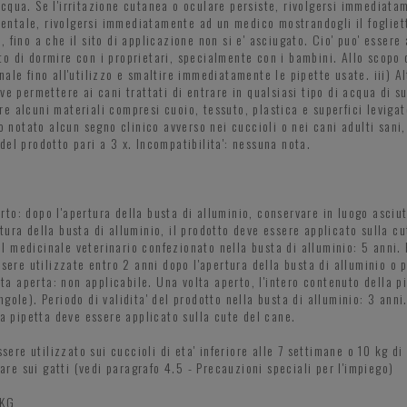
cqua. Se l'irritazione cutanea o oculare persiste, rivolgersi immediatam
dentale, rivolgersi immediatamente ad un medico mostrandogli il foglietto 
 fino a che il sito di applicazione non si e' asciugato. Cio' puo' essere
o di dormire con i proprietari, specialmente con i bambini. Allo scopo d
ale fino all'utilizzo e smaltire immediatamente le pipette usate. iii) Al
ve permettere ai cani trattati di entrare in qualsiasi tipo di acqua di s
 alcuni materiali compresi cuoio, tessuto, plastica e superfici levigate
o notato alcun segno clinico avverso nei cuccioli o nei cani adulti sani,
el prodotto pari a 3 x. Incompatibilita': nessuna nota.
to: dopo l'apertura della busta di alluminio, conservare in luogo asciu
tura della busta di alluminio, il prodotto deve essere applicato sulla c
del medicinale veterinario confezionato nella busta di alluminio: 5 anni.
ssere utilizzate entro 2 anni dopo l'apertura della busta di alluminio o 
tta aperta: non applicabile. Una volta aperto, l'intero contenuto della p
ole). Periodo di validita' del prodotto nella busta di alluminio: 3 anni.
la pipetta deve essere applicato sulla cute del cane.
sere utilizzato sui cuccioli di eta' inferiore alle 7 settimane o 10 kg di
zare sui gatti (vedi paragrafo 4.5 - Precauzioni speciali per l'impiego)
 KG