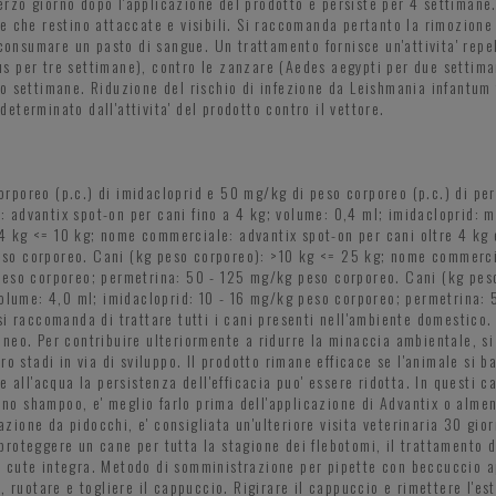
terzo giorno dopo l'applicazione del prodotto e persiste per 4 settimane.
e che restino attaccate e visibili. Si raccomanda pertanto la rimozione
 consumare un pasto di sangue. Un trattamento fornisce un'attivita' repe
s per tre settimane), contro le zanzare (Aedes aegypti per due settima
ro settimane. Riduzione del rischio di infezione da Leishmania infantum
 determinato dall'attivita' del prodotto contro il vettore.
rporeo (p.c.) di imidacloprid e 50 mg/kg di peso corporeo (p.c.) di pe
 advantix spot-on per cani fino a 4 kg; volume: 0,4 ml; imidacloprid:
kg <= 10 kg; nome commerciale: advantix spot-on per cani oltre 4 kg e 
o corporeo. Cani (kg peso corporeo): >10 kg <= 25 kg; nome commercial
 peso corporeo; permetrina: 50 - 125 mg/kg peso corporeo. Cani (kg pe
volume: 4,0 ml; imidacloprid: 10 - 16 mg/kg peso corporeo; permetrina: 
i raccomanda di trattare tutti i cani presenti nell'ambiente domestico. 
neo. Per contribuire ulteriormente a ridurre la minaccia ambientale, s
o stadi in via di sviluppo. Il prodotto rimane efficace se l'animale si b
 all'acqua la persistenza dell'efficacia puo' essere ridotta. In questi c
 uno shampoo, e' meglio farlo prima dell'applicazione di Advantix o alme
tazione da pidocchi, e' consigliata un'ulteriore visita veterinaria 30 gio
roteggere un cane per tutta la stagione dei flebotomi, il trattamento 
 cute integra. Metodo di somministrazione per pipette con beccuccio ap
, ruotare e togliere il cappuccio. Rigirare il cappuccio e rimettere l'es