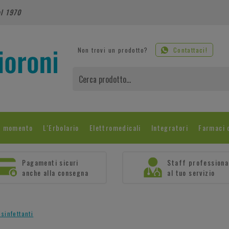
al 1970
Non trovi un prodotto?
Contattaci!
l momento
L'Erbolario
Elettromedicali
Integratori
Farmaci 
Pagamenti sicuri
Staff professiona
anche alla consegna
al tuo servizio
isinfettanti