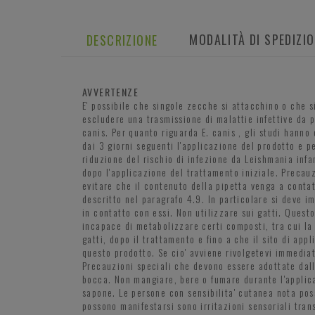
MODALITÀ DI SPEDIZI
DESCRIZIONE
AVVERTENZE
E' possibile che singole zecche si attacchino o che 
escludere una trasmissione di malattie infettive da p
canis. Per quanto riguarda E. canis , gli studi hanno
dai 3 giorni seguenti l'applicazione del prodotto e p
riduzione del rischio di infezione da Leishmania inf
dopo l'applicazione del trattamento iniziale. Precauz
evitare che il contenuto della pipetta venga a conta
descritto nel paragrafo 4.9. In particolare si deve i
in contatto con essi. Non utilizzare sui gatti. Quest
incapace di metabolizzare certi composti, tra cui la
gatti, dopo il trattamento e fino a che il sito di app
questo prodotto. Se cio' avviene rivolgetevi immediata
Precauzioni speciali che devono essere adottate dalla
bocca. Non mangiare, bere o fumare durante l'applica
sapone. Le persone con sensibilita' cutanea nota pos
possono manifestarsi sono irritazioni sensoriali tran