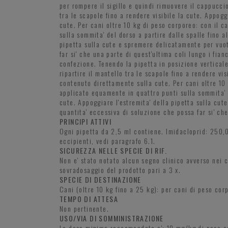
per rompere il sigillo e quindi rimuovere il cappuccio
tra le scapole fino a rendere visibile la cute. Appogg
cute. Per cani oltre 10 kg di peso corporeo: con il 
sulla sommita' del dorso a partire dalle spalle fino a
pipetta sulla cute e spremere delicatamente per vuot
far si' che una parte di quest'ultima coli lungo i fi
confezione. Tenendo la pipetta in posizione verticale
ripartire il mantello tra le scapole fino a rendere vi
contenuto direttamente sulla cute. Per cani oltre 10
applicato equamente in quattro punti sulla sommita' de
cute. Appoggiare l'estremita' della pipetta sulla cu
quantita' eccessiva di soluzione che possa far si' che
PRINCIPI ATTIVI
Ogni pipetta da 2,5 ml contiene. Imidacloprid: 250,0
eccipienti, vedi paragrafo 6.1.
SICUREZZA NELLE SPECIE DI RIF.
Non e' stato notato alcun segno clinico avverso nei c
sovradosaggio del prodotto pari a 3 x.
SPECIE DI DESTINAZIONE
Cani (oltre 10 kg fino a 25 kg): per cani di peso cor
TEMPO DI ATTESA
Non pertinente.
USO/VIA DI SOMMINISTRAZIONE
La dose minima raccomandata e': 10 mg/kg di peso co