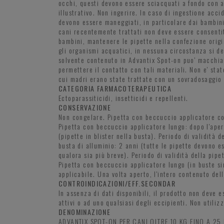
occhi, questi devono essere sciacquati a fondo con a
illustrativo. Non ingerire. In caso di ingestione acci
devono essere maneggiati, in particolare dai bambini,
cani recentemente trattati non deve essere consentit
bambini, mantenere le pipette nella confezione origin
gli organismi acquatici, in nessuna circostanza si de
solvente contenuto in Advantix Spot-on puo' macchiare
permettere il contatto con tali materiali. Non e' stat
cui madri erano state trattate con un sovradosaggio d
CATEGORIA FARMACOTERAPEUTICA
Ectoparassiticidi, insetticidi e repellenti.
CONSERVAZIONE
Non congelare. Pipetta con beccuccio applicatore cor
Pipetta con beccuccio applicatore lungo: dopo l'aper
(pipette in blister nella busta). Periodo di validità 
busta di alluminio: 2 anni (tutte le pipette devono e
qualora sia più breve). Periodo di validità della pipe
Pipetta con beccuccio applicatore lungo (in buste sing
applicabile. Una volta aperto, l'intero contenuto del
CONTROINDICAZIONI/EFF.SECONDAR
In assenza di dati disponibili, il prodotto non deve es
attivi o ad uno qualsiasi degli eccipienti. Non utiliz
DENOMINAZIONE
ADVANTIX SPOT-ON PER CANI OLTRE 10 KG FINO A 25