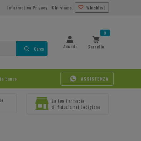
Informativa Privacy
Chi siamo
Whishlist
0
Accedi
Carrello
Cerca
da banco
ASSISTENZA
le
La tua farmacia
di fiducia nel Lodigiano