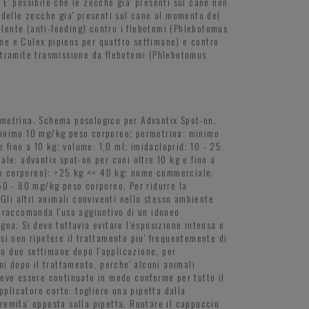
 E' possibile che le zecche gia' presenti sul cane non
 delle zecche gia' presenti sul cane al momento del
llente (anti-feeding) contro i flebotomi (Phlebotomus
ne e Culex pipiens per quattro settimane) e contro
 tramite trasmissione da flebotomi (Phlebotomus
rmetrina. Schema posologico per Advantix Spot-on.
 minimo 10 mg/kg peso corporeo; permetrina: minimo
fino a 10 kg; volume: 1,0 ml; imidacloprid: 10 - 25
e: advantix spot-on per cani oltre 10 kg e fino a
so corporeo): >25 kg <= 40 kg; nome commerciale:
50 - 80 mg/kg peso corporeo. Per ridurre la
Gli altri animali conviventi nello stesso ambiente
i raccomanda l'uso aggiuntivo di un idoneo
agna. Si deve tuttavia evitare l'esposizione intensa e
asi non ripetere il trattamento piu' frequentemente di
no due settimane dopo l'applicazione, per
rni dopo il trattamento, perche' alcuni animali
deve essere continuato in modo conforme per tutto il
plicatore corto: togliere una pipetta dalla
tremita' opposta sulla pipetta. Ruotare il cappuccio