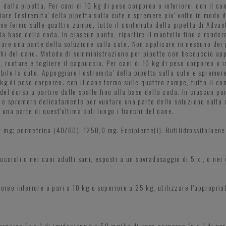
 dalla pipetta. Per cani di 10 kg di peso corporeo o inferiore: con il ca
iare l'estremita' della pipetta sulla cute e spremere piu' volte in modo 
cane fermo sulle quattro zampe, tutto il contenuto della pipetta di Adva
lla base della coda. In ciascun punto, ripartire il mantello fino a rendere
are una parte della soluzione sulla cute. Non applicare in nessuno dei 
anchi del cane. Metodo di somministrazione per pipette con beccuccio app
, ruotare e togliere il cappuccio. Per cani di 10 kg di peso corporeo o 
sibile la cute. Appoggiare l'estremita' della pipetta sulla cute e spremer
 kg di peso corporeo: con il cane fermo sulle quattro zampe, tutto il co
l dorso a partire dalle spalle fino alla base della coda. In ciascun punt
te e spremere delicatamente per vuotare una parte della soluzione sulla 
 una parte di quest'ultima coli lungo i fianchi del cane.
 mg; permetrina (40/60): 1250,0 mg. Eccipiente(i). Butilidrossitoluene
uccioli o nei cani adulti sani, esposti a un sovradosaggio di 5 x , o nei
poreo inferiore o pari a 10 kg o superiore a 25 kg, utilizzare l'appropri
rporeo (p.c.) di imidacloprid e 50 mg/kg di peso corporeo (p.c.) di pe