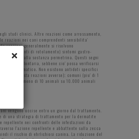
egli studi clinici. Altre reazioni come arrossamento,
le reazioni nei cani comprendenti sensibilita'
ste reazioni generalmente si risolvono
ti o movimenti di rotolamento) sintomi gastro-
ani sensibili alla sostanza permetrina. Questi segni
 orale involontaria, sebbene cio' possa verificarsi
 essere sintomatico. Non esistono antidoti specifici
ttati manifesta reazioni avverse); comuni (piu' di 1
(piu' di 1 ma meno di 10 animali su 10.000 animali
 cani vengono uccise entro un giorno dal trattamento.
e di una strategia di trattamento per la dermatite
e repellente nei confronti delle infestazioni da
raverso l'azione repellente e abbattente sulla zecca
ndi il rischio di ehrlichiosi canina. La riduzione del