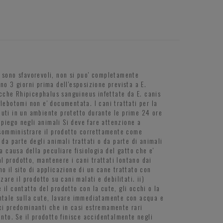
i sono sfavorevoli, non si puo' completamente
no 3 giorni prima dell'esposizione prevista a E.
zecche Rhipicephalus sanguineus infettate da E. canis
lebotomi non e' documentata. I cani trattati per la
nuti in un ambiente protetto durante le prime 24 ore
impiego negli animali Si deve fare attenzione a
a somministrare il prodotto correttamente come
da parte degli animali trattati o da parte di animali
a causa della peculiare fisiologia del gatto che e'
l prodotto, mantenere i cani trattati lontano dai
ino il sito di applicazione di un cane trattato con
are il prodotto su cani malati e debilitati. ii)
il contatto del prodotto con la cute, gli occhi o la
entale sulla cute, lavare immediatamente con acqua e
ici predominanti che in casi estremamente rari
ento. Se il prodotto finisce accidentalmente negli