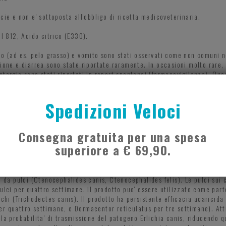
cie e non e' sottoposta all'obbligo di ricetta medicoveterinaria.
ol 812, Acido citrico (E330).
lo (ad es. pelo grasso) e vomito sono stati osservati come non comuni n
ione e diarrea sono state riportate raramente. In occasioni molto rare, 
etargia sono stati riportati in report spontanei (farmacovigilanza). Que
ostrare cambiamenti di comportamento (agitazione, irrequietezza, lamen
ito) e segni neurologici quali movimento barcollante e contrazioni nei c
Spedizioni Veloci
amente. Nei cani e' improbabile l'avvelenamento in seguito ad assunzione
erificarsi segni neurologici come tremori e letargia. Il trattamento deve
 usando le seguenti convenzioni: molto comuni (piu' di 1 su 10 animali tra
omuni (piu' di 1 ma meno di 10 animali su 1.000 animali trattati); rare 
Consegna gratuita per una spesa
mali trattati, incluse le segnalazioni isolate).
superiore a € 69,90.
nto.
ni da pulci (Ctenocephalides canis, Ctenocephalides felis). Le pulci sui
ulci per quattro settimane. Il prodotto puo' essere utilizzato come part
chi (Trichodectes canis). Il prodotto ha persistente efficacia acaricida 
r quattro settimane, e Dermacentor reticulatus per tre settimane). Att
a probabilita' di trasmissione del patogeno Erlichia canis, riducendo qui