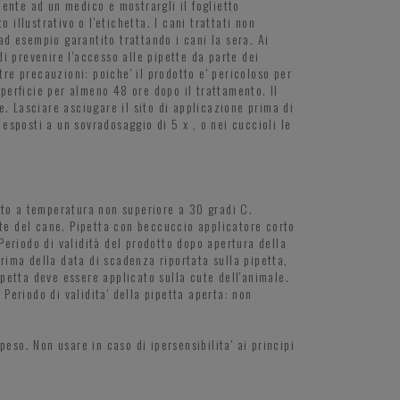
ente ad un medico e mostrargli il foglietto
illustrativo o l'etichetta. I cani trattati non
 ad esempio garantito trattando i cani la sera. Ai
i prevenire l'accesso alle pipette da parte dei
tre precauzioni: poiche' il prodotto e' pericoloso per
uperficie per almeno 48 ore dopo il trattamento. Il
. Lasciare asciugare il sito di applicazione prima di
 esposti a un sovradosaggio di 5 x , o nei cuccioli le
tto a temperatura non superiore a 30 gradi C.
ute del cane. Pipetta con beccuccio applicatore corto
 Periodo di validità del prodotto dopo apertura della
prima della data di scadenza riportata sulla pipetta,
ipetta deve essere applicato sulla cute dell'animale.
 Periodo di validita' della pipetta aperta: non
 peso. Non usare in caso di ipersensibilita' ai principi