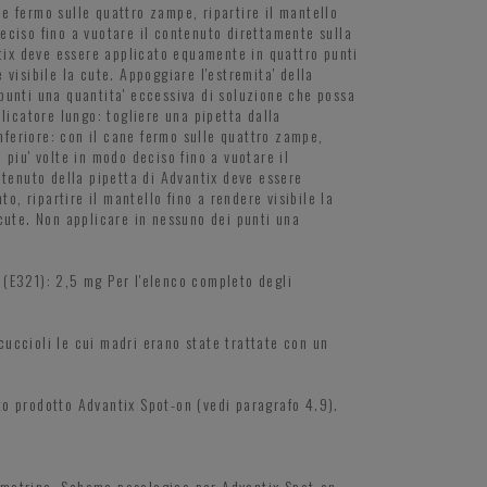
ne fermo sulle quattro zampe, ripartire il mantello
deciso fino a vuotare il contenuto direttamente sulla
ntix deve essere applicato equamente in quattro punti
 visibile la cute. Appoggiare l'estremita' della
punti una quantita' eccessiva di soluzione che possa
licatore lungo: togliere una pipetta dalla
inferiore: con il cane fermo sulle quattro zampe,
e piu' volte in modo deciso fino a vuotare il
ntenuto della pipetta di Advantix deve essere
o, ripartire il mantello fino a rendere visibile la
cute. Non applicare in nessuno dei punti una
 (E321): 2,5 mg Per l'elenco completo degli
 cuccioli le cui madri erano state trattate con un
ato prodotto Advantix Spot-on (vedi paragrafo 4.9).
rmetrina. Schema posologico per Advantix Spot-on.