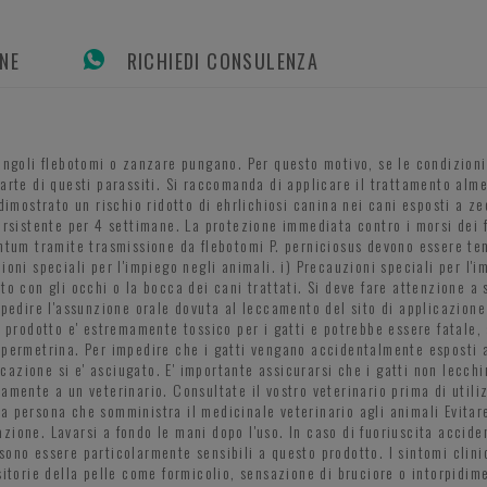
ONE
RICHIEDI CONSULENZA
singoli flebotomi o zanzare pungano. Per questo motivo, se le condizion
arte di questi parassiti. Si raccomanda di applicare il trattamento alme
 dimostrato un rischio ridotto di ehrlichiosi canina nei cani esposti a 
ersistente per 4 settimane. La protezione immediata contro i morsi dei f
antum tramite trasmissione da flebotomi P. perniciosus devono essere te
ioni speciali per l'impiego negli animali. i) Precauzioni speciali per l'
tto con gli occhi o la bocca dei cani trattati. Si deve fare attenzione 
mpedire l'assunzione orale dovuta al leccamento del sito di applicazione 
o prodotto e' estremamente tossico per i gatti e potrebbe essere fatale, 
 permetrina. Per impedire che i gatti vengano accidentalmente esposti a
licazione si e' asciugato. E' importante assicurarsi che i gatti non lecch
mente a un veterinario. Consultate il vostro veterinario prima di utilizz
 persona che somministra il medicinale veterinario agli animali Evitare 
zione. Lavarsi a fondo le mani dopo l'uso. In caso di fuoriuscita accid
sono essere particolarmente sensibili a questo prodotto. I sintomi clin
sitorie della pelle come formicolio, sensazione di bruciore o intorpidim