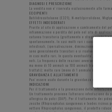
DIAGNOSI E PRESCRIZIONE
La vendita non e' riservata esclusivamente alle farma
ECCIPIENTI
Butilidrossitoluene (E321), N-metilpirrolidone, Migly
EFFETTI INDESIDERATI
Prurito al sito di applicazione e cambiamento del pe
infiammazione e perdita del pelo nel sito di applicaz
cutanea transitoria (grattamento e sfregamento,) o l
spontaneamente. In casi molti rari i cani possono m
intestinali, (ipersalivazione, diminuzione dell'appet
sono generalmente transitori e si risolvono spontane
in casi molto rari. In questa eventualita', possono v
noti. La frequenza delle reazioni avverse e' definita
ma meno di 10 animali su 100 animali trattati); non c
trattati); molto rare (meno di 1 animale su 10.000 ani
GRAVIDANZA E ALLATTAMENTO
Puo' essere usato durante la gravidanza e l'allattame
INDICAZIONI
Per il trattamento e la prevenzione delle infestazio
Un trattamento previene l'ulteriore infestazione da p
allergica da pulci (DAP). Per il trattamento dei pidoc
zecche (Rhipicephalus sanguineus e Ixodes ricinus pe
vettore Rhipicephalus sanguineus, il prodotto riduce l