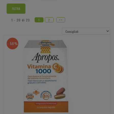
>>
1 - 20 di 23
1
2
- 58%