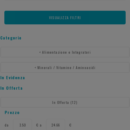
VISUALIZZA FILTRI
Categorie
<
Alimentazione e Integratori
<
Minerali / Vitamine / Aminoacidi
In Evidenza
In Offerta
In Offerta
(12)
Prezzo
filtra
filtra
da
€
a
€
da
a