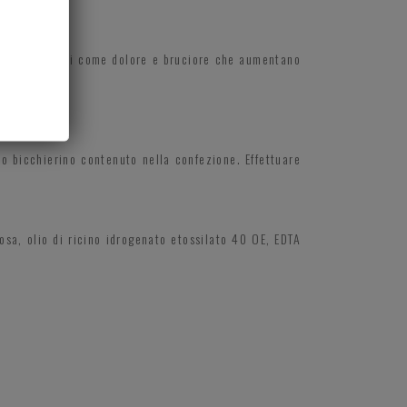
 tutti i sintomi come dolore e bruciore che aumentano
ito bicchierino contenuto nella confezione. Effettuare
losa, olio di ricino idrogenato etossilato 40 OE, EDTA