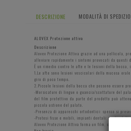
MODALITÀ DI SPEDIZI
DESCRIZIONE
ALOVEX Protezione attiva
Descrizione
Alovex Protezione Attiva grazie ad una pellicola, pro
alleviare rapidamente i sintomi provocati da questi d
È un rimedio contro le afte e le lesioni della bocca, 
1.Le afte sono lesioni vescicolari della mucosa oral
giro di poco tempo.
2.Piccole lesioni della bocca che possono essere pr
-Morsicature di lingue o guancia/scottature del pala
del film protettivo da parte del prodotto può atte
piccola ustione del palato.
-Presenza di apparecchi ortodontici: spesso si presen
-Protesi fisse e mobili, impianti dentali: negli adult
Alovex Protezione Attiva forma un film, che, protegge
Non brucia.