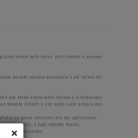
 piccole lesioni della bocca; utilizzandolo si possono
alcuni pazienti possono presentarsi a più riprese nel
dolore può anche essere molto intenso e la formazione
con bevande bollenti o cibi molto caldi provoca una
ttutto nei giorni successivi alla sua applicazione.
 fisse che mobili, o degli impianti dentali.
sce la cicatrizzazione.