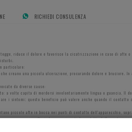
ONE
RICHIEDI CONSULENZA
tegge, riduce il dolore e favorisce la cicatrizzazione in caso di afte o
isturbi.
in particolare:
e che creano una piccola ulcerazione, procurando dolore e bruciore. In 
ovocate da diverse cause:
to: a volte capita di mordersi involontariamente lingua o guancia. Il 
nuare i sintomi; questo beneficio può valere anche quando il contatto 
tano piccole afte in bocca nei punti di contatto dell'apparecchio, sopra
i possono comparire afte in bocca nei punti di contatto delle protesi, sia
ndo le lesioni dal contatto con agenti esterni, riduce il dolore e favori