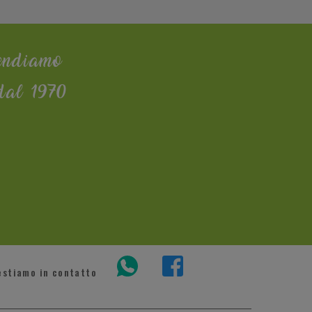
endiamo
dal 1970
estiamo in contatto