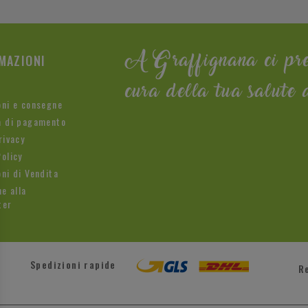
MAZIONI
A Graffignana ci pr
cura della tua salute 
oni e consegne
à di pagamento
rivacy
olicy
ni di Vendita
ne alla
ter
Spedizioni rapide
R