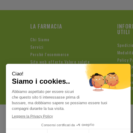
LA FARMACIA
INFOR
UTILI
Chi Siamo
Spedizi
Servizi
Modalit
Perchè l'ecommerce
Policy P
Sito web offerte Valore salute
Cookie P
Condizio
Iscrizio
Newslet
Pagamenti sicuri