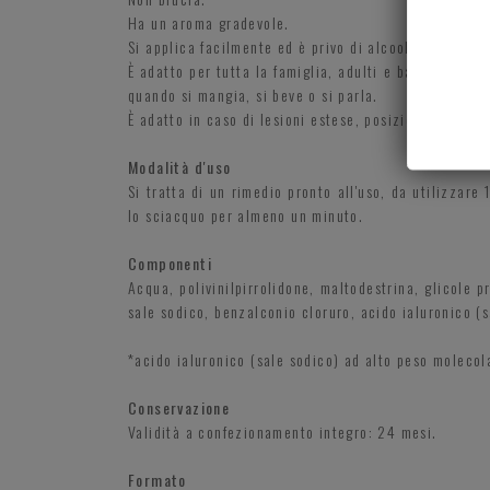
Ha un aroma gradevole.
Si applica facilmente ed è privo di alcool.
È adatto per tutta la famiglia, adulti e bambini. Pu
quando si mangia, si beve o si parla.
È adatto in caso di lesioni estese, posizionate nella
Modalità d'uso
Si tratta di un rimedio pronto all'uso, da utilizzare
lo sciacquo per almeno un minuto.
Componenti
Acqua, polivinilpirrolidone, maltodestrina, glicole p
sale sodico, benzalconio cloruro, acido ialuronico (s
*acido ialuronico (sale sodico) ad alto peso molecol
Conservazione
Validità a confezionamento integro: 24 mesi.
Formato