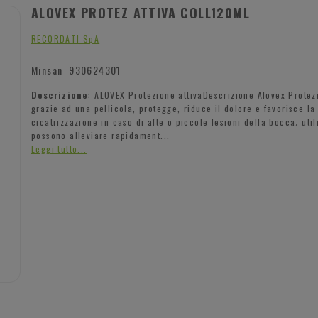
ALOVEX PROTEZ ATTIVA COLL120ML
RECORDATI SpA
Minsan
930624301
Descrizione:
ALOVEX Protezione attivaDescrizione Alovex Protez
grazie ad una pellicola, protegge, riduce il dolore e favorisce la
cicatrizzazione in caso di afte o piccole lesioni della bocca; util
possono alleviare rapidament...
Leggi tutto...