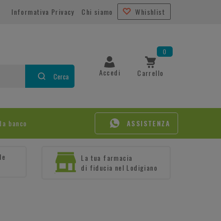
Informativa Privacy
Chi siamo
Whishlist
0
Accedi
Carrello
Cerca
da banco
ASSISTENZA
le
La tua farmacia
di fiducia nel Lodigiano