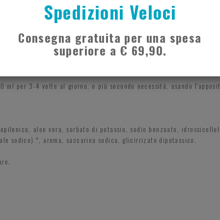
Spedizioni Veloci
ò essere usato facilmente sia dai bambini che dagli adulti per alleviare
Consegna gratuita per una spesa
superiore a € 69,90.
 parte posteriore della bocca.
 10 ml per 3-4 volte al giorno, o più secondo necessità, usando l'appos
ropilenico, aloe vera, sorbato di potassio, sodio benzoato, idrossicellu
ale sodico) *, aroma, saccarina sodica, glicirrizato dipotassico.
are.