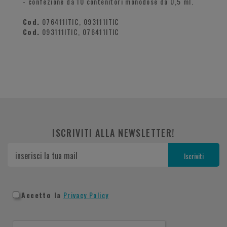
- confezione da 10 contenitori monodose da 0,5 ml.
Cod.
076411ITIC, 093111ITIC
Cod.
093111ITIC, 076411ITIC
ISCRIVITI ALLA NEWSLETTER!
Accetto la
Privacy Policy