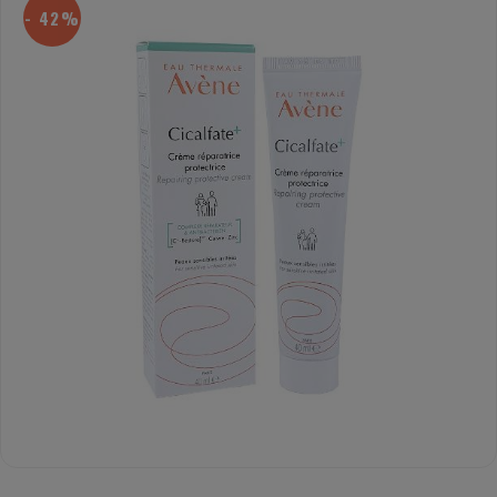
- 42%