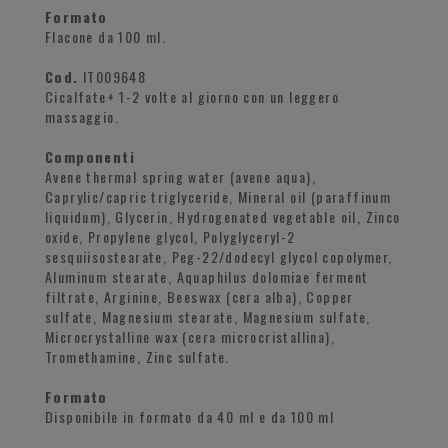
Formato
Flacone da 100 ml.
Cod.
IT009648
Cicalfate+ 1-2 volte al giorno con un leggero
massaggio.
Componenti
Avene thermal spring water (avene aqua),
Caprylic/capric triglyceride, Mineral oil (paraffinum
liquidum), Glycerin, Hydrogenated vegetable oil, Zinco
oxide, Propylene glycol, Polyglyceryl-2
sesquiisostearate, Peg-22/dodecyl glycol copolymer,
Aluminum stearate, Aquaphilus dolomiae ferment
filtrate, Arginine, Beeswax (cera alba), Copper
sulfate, Magnesium stearate, Magnesium sulfate,
Microcrystalline wax (cera microcristallina),
Tromethamine, Zinc sulfate.
Formato
Disponibile in formato da 40 ml e da 100 ml