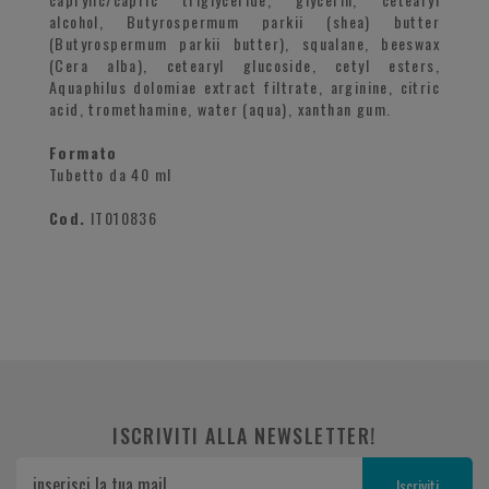
alcohol, Butyrospermum parkii (shea) butter
(Butyrospermum parkii butter), squalane, beeswax
(Cera alba), cetearyl glucoside, cetyl esters,
Aquaphilus dolomiae extract filtrate, arginine, citric
acid, tromethamine, water (aqua), xanthan gum.
Formato
Tubetto da 40 ml
Cod.
IT010836
ISCRIVITI ALLA NEWSLETTER!