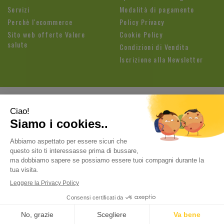
Servizi
Modalità di pagamento
Perchè l'ecommerce
Policy Privacy
Sito web offerte Valore
Cookie Policy
salute
Condizioni di Vendita
Iscrizione alla Newsletter
Farmacia Fioroni di Brandolese Paolo
| Sede legale: Via
Cavallotti, 3 26813 Graffignana (LO) | Tel.:
037188820
ordini@farmaciafioroni.com
| P.Iva: 05062570964
Powered by
Prenofa
- Web Design
Fulcri srl