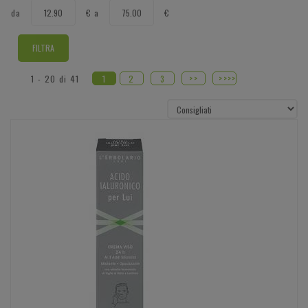
filtra
filtra
da
€
a
€
da
a
>>
>>>>
1 - 20 di 41
1
2
3