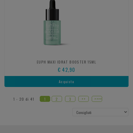
EUPH MAXI IDRAT BOOSTER 15ML
€ 42,90
Acquista
>>
>>>>
1 - 20 di 41
1
2
3