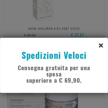
AVENE HYALURON A B3 CONT OCCHI
€ 21,57
€ 40,50
*il prezzo più basso degli ultimi 30 giorni è € 22,58
Acquista
Spedizioni Veloci
Consegna gratuita per una
- 32%
spesa
superiore a € 69,90.