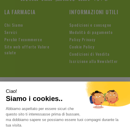
LA FARMACIA
INFORMAZIONI UTILI
Chi Siamo
Spedizioni e consegne
Servizi
Modalità di pagamento
Perchè l'ecommerce
Policy Privacy
Sito web offerte Valore
Cookie Policy
salute
Condizioni di Vendita
Iscrizione alla Newsletter
Farmacia Fioroni di Brandolese Paolo
| Sede legale: Via