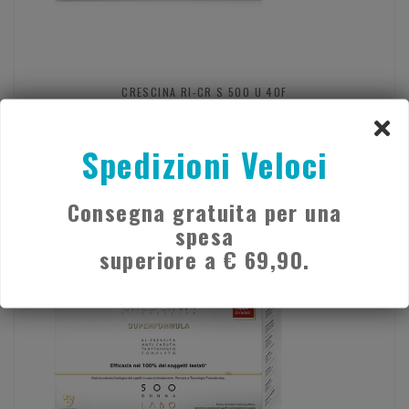
CRESCINA RI-CR S 500 U 40F
€ 100,90
€ 217,00
*il prezzo più basso degli ultimi 30 giorni è € 109,90
Spedizioni Veloci
Acquista
Consegna gratuita per una
spesa
- 40%
superiore a € 69,90.