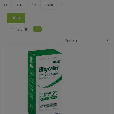
filtra
filtra
da
€
a
€
da
a
1 - 16 di 16
1