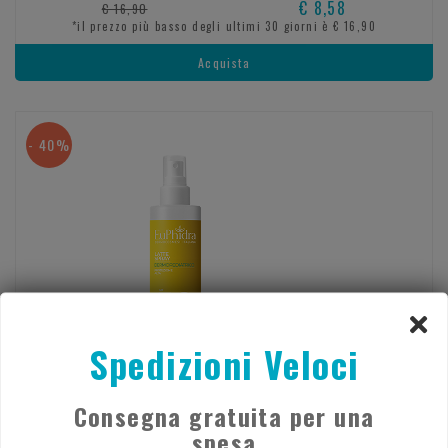
€ 8,58
€ 16,90
*il prezzo più basso degli ultimi 30 giorni è € 16,90
Acquista
- 40%
Spedizioni Veloci
Consegna gratuita per una
spesa
EUPHIDRA LAT SPR DERMOPED 50