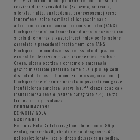
6.1. Pazienti che hanno precedentemente mostrato
reazioni di ipersensibilita' (es. asma, orticaria,
allergia, rinite, angioedema, broncospasmo) verso
ibuprofene, acido acetilsalicilico (aspirina) o
altrifarmaci antinfiammatori non steroidei (FANS).
Flurbiprofene e' inoltrecontroindicato in pazienti con
storia di emorragia gastrointestinaleo perforazione
correlata a precedenti trattamenti con FANS.
Flurbiprofene non deve essere assunto da pazienti
con colite ulcerosa attiva o anamnestica, morbo di
Crohn, ulcera peptica ricorrente o emorragia
gastrointestinale (definita come due o piu' episodi
distinti di dimostrataulcerazione o sanguinamento).
Flurbiprofene e' controindicato in pazienti con grave
insufficienza cardiaca, grave insufficienza epatica e
insufficienza renale (vedere paragrafo 4.4). Terzo
trimestre di gravidanza.
DENOMINAZIONE
BENACTIV GOLA
ECCIPIENTI
Benactiv Gola Collutorio: glicerolo, etanolo (96 per
cento), sorbitolo70, olio di ricino idrogenato-40-
poliossietilenato, sodio idrossido,saccarina sodica,