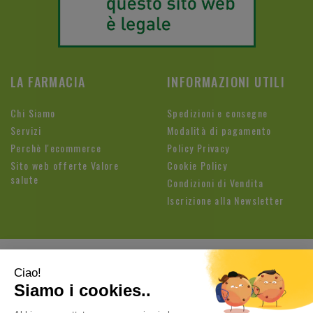
LA FARMACIA
INFORMAZIONI UTILI
Chi Siamo
Spedizioni e consegne
Servizi
Modalità di pagamento
Perchè l'ecommerce
Policy Privacy
Sito web offerte Valore
Cookie Policy
salute
Condizioni di Vendita
Iscrizione alla Newsletter