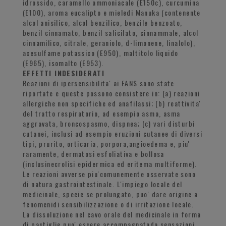
idrossido, caramello ammoniacale (E150c), curcumina
(E100), aroma eucalipto e mieledi Manuka (contenente
alcol anisilico, alcol benzilico, benzile benzoato,
benzil cinnamato, benzil salicilato, cinnammale, alcol
cinnamilico, citrale, geraniolo, d-limonene, linalolo),
acesulfame potassico (E950), maltitolo liquido
(E965), isomalto (E953).
EFFETTI INDESIDERATI
Reazioni di ipersensibilita' ai FANS sono state
riportate e queste possono consistere in: (a) reazioni
allergiche non specifiche ed anafilassi; (b) reattivita'
del tratto respiratorio, ad esempio asma, asma
aggravata, broncospasmo, dispnea; (c) vari disturbi
cutanei, inclusi ad esempio eruzioni cutanee di diversi
tipi, prurito, orticaria, porpora,angioedema e, piu'
raramente, dermatosi esfoliativa e bollosa
(inclusinecrolisi epidermica ed eritema multiforme).
Le reazioni avverse piu'comunemente osservate sono
di natura gastrointestinale. L'impiego locale del
medicinale, specie se prolungato, puo' dare origine a
fenomenidi sensibilizzazione o di irritazione locale.
La dissoluzione nel cavo orale del medicinale in forma
di pastiglie puo' essere accompagnatada sensazioni