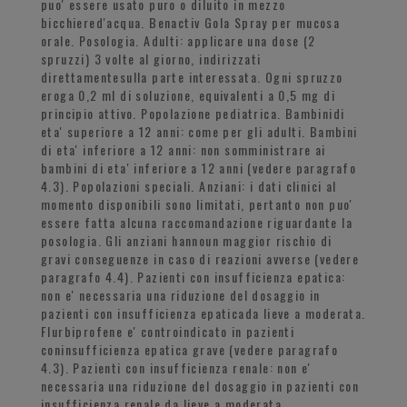
puo' essere usato puro o diluito in mezzo
bicchiered'acqua. Benactiv Gola Spray per mucosa
orale. Posologia. Adulti: applicare una dose (2
spruzzi) 3 volte al giorno, indirizzati
direttamentesulla parte interessata. Ogni spruzzo
eroga 0,2 ml di soluzione, equivalenti a 0,5 mg di
principio attivo. Popolazione pediatrica. Bambinidi
eta' superiore a 12 anni: come per gli adulti. Bambini
di eta' inferiore a 12 anni: non somministrare ai
bambini di eta' inferiore a 12 anni (vedere paragrafo
4.3). Popolazioni speciali. Anziani: i dati clinici al
momento disponibili sono limitati, pertanto non puo'
essere fatta alcuna raccomandazione riguardante la
posologia. Gli anziani hannoun maggior rischio di
gravi conseguenze in caso di reazioni avverse (vedere
paragrafo 4.4). Pazienti con insufficienza epatica:
non e' necessaria una riduzione del dosaggio in
pazienti con insufficienza epaticada lieve a moderata.
Flurbiprofene e' controindicato in pazienti
coninsufficienza epatica grave (vedere paragrafo
4.3). Pazienti con insufficienza renale: non e'
necessaria una riduzione del dosaggio in pazienti con
insufficienza renale da lieve a moderata.