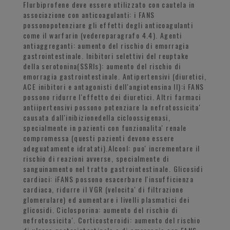
Flurbiprofene deve essere utilizzato con cautela in
associazione con anticoagulanti: i FANS
possonopotenziare gli effetti degli anticoagulanti
come il warfarin (vedereparagrafo 4.4). Agenti
antiaggreganti: aumento del rischio di emorragia
gastrointestinale. Inibitori selettivi del reuptake
della serotonina(SSRIs): aumento del rischio di
emorragia gastrointestinale. Antipertensivi (diuretici,
ACE inibitori e antagonisti dell'angiotensina II):i FANS
possono ridurre l'effetto dei diuretici. Altri farmaci
antiipertensivi possono potenziare la nefrotossicita'
causata dall'inibizionedella cicloossigenasi,
specialmente in pazienti con funzionalita' renale
compromessa (questi pazienti devono essere
adeguatamente idratati).Alcool: puo' incrementare il
rischio di reazioni avverse, specialmente di
sanguinamento nel tratto gastrointestinale. Glicosidi
cardiaci: iFANS possono esacerbare l'insufficienza
cardiaca, ridurre il VGR (velocita' di filtrazione
glomerulare) ed aumentare i livelli plasmatici dei
glicosidi. Ciclosporina: aumento del rischio di
nefrotossicita'. Corticosteroidi: aumento del rischio