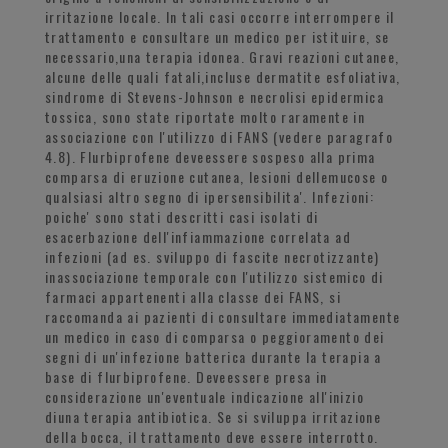
irritazione locale. In tali casi occorre interrompere il
trattamento e consultare un medico per istituire, se
necessario,una terapia idonea. Gravi reazioni cutanee,
alcune delle quali fatali,incluse dermatite esfoliativa,
sindrome di Stevens-Johnson e necrolisi epidermica
tossica, sono state riportate molto raramente in
associazione con l'utilizzo di FANS (vedere paragrafo
4.8). Flurbiprofene deveessere sospeso alla prima
comparsa di eruzione cutanea, lesioni dellemucose o
qualsiasi altro segno di ipersensibilita'. Infezioni:
poiche' sono stati descritti casi isolati di
esacerbazione dell'infiammazione correlata ad
infezioni (ad es. sviluppo di fascite necrotizzante)
inassociazione temporale con l'utilizzo sistemico di
farmaci appartenenti alla classe dei FANS, si
raccomanda ai pazienti di consultare immediatamente
un medico in caso di comparsa o peggioramento dei
segni di un'infezione batterica durante la terapia a
base di flurbiprofene. Deveessere presa in
considerazione un'eventuale indicazione all'inizio
diuna terapia antibiotica. Se si sviluppa irritazione
della bocca, il trattamento deve essere interrotto.