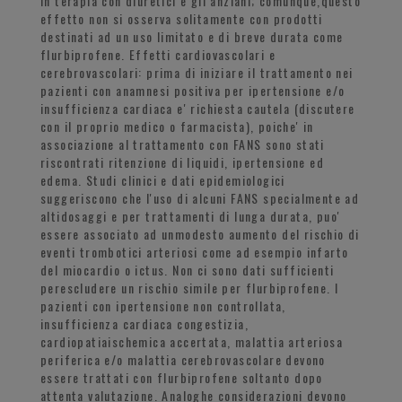
in terapia con diuretici e gli anziani; comunque,questo
effetto non si osserva solitamente con prodotti
destinati ad un uso limitato e di breve durata come
flurbiprofene. Effetti cardiovascolari e
cerebrovascolari: prima di iniziare il trattamento nei
pazienti con anamnesi positiva per ipertensione e/o
insufficienza cardiaca e' richiesta cautela (discutere
con il proprio medico o farmacista), poiche' in
associazione al trattamento con FANS sono stati
riscontrati ritenzione di liquidi, ipertensione ed
edema. Studi clinici e dati epidemiologici
suggeriscono che l'uso di alcuni FANS specialmente ad
altidosaggi e per trattamenti di lunga durata, puo'
essere associato ad unmodesto aumento del rischio di
eventi trombotici arteriosi come ad esempio infarto
del miocardio o ictus. Non ci sono dati sufficienti
perescludere un rischio simile per flurbiprofene. I
pazienti con ipertensione non controllata,
insufficienza cardiaca congestizia,
cardiopatiaischemica accertata, malattia arteriosa
periferica e/o malattia cerebrovascolare devono
essere trattati con flurbiprofene soltanto dopo
attenta valutazione. Analoghe considerazioni devono