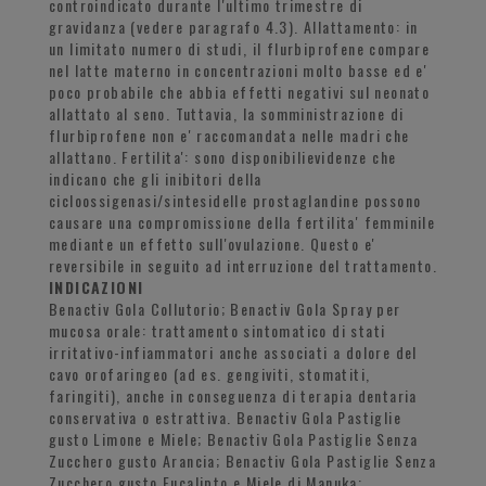
controindicato durante l'ultimo trimestre di
gravidanza (vedere paragrafo 4.3). Allattamento: in
un limitato numero di studi, il flurbiprofene compare
nel latte materno in concentrazioni molto basse ed e'
poco probabile che abbia effetti negativi sul neonato
allattato al seno. Tuttavia, la somministrazione di
flurbiprofene non e' raccomandata nelle madri che
allattano. Fertilita': sono disponibilievidenze che
indicano che gli inibitori della
cicloossigenasi/sintesidelle prostaglandine possono
causare una compromissione della fertilita' femminile
mediante un effetto sull'ovulazione. Questo e'
reversibile in seguito ad interruzione del trattamento.
INDICAZIONI
Benactiv Gola Collutorio; Benactiv Gola Spray per
mucosa orale: trattamento sintomatico di stati
irritativo-infiammatori anche associati a dolore del
cavo orofaringeo (ad es. gengiviti, stomatiti,
faringiti), anche in conseguenza di terapia dentaria
conservativa o estrattiva. Benactiv Gola Pastiglie
gusto Limone e Miele; Benactiv Gola Pastiglie Senza
Zucchero gusto Arancia; Benactiv Gola Pastiglie Senza
Zucchero gusto Eucalipto e Miele di Manuka: