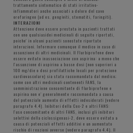
trattamento sintomatico di stati irritativo-
infiammatori anche associati a dolore del cavo
orofaringeo (ad es. gengiviti, stomatiti, faringiti).
INTERAZIONI
Attenzione deve essere prestata in pazienti trattati
con uno qualsiasidei medicinali di seguito riportati,
poiche' in alcuni pazienti sonostate riportate
interazioni. Informare comunque il medico in caso di
assunzione di altri medicinali. Il Flurbiprofene deve
essere evitato inassociazione con aspirina: a meno che
l'assunzione di aspirina a basse dosi (non superiori a
100 mg/die o dosi profilattiche locali per protezione
cardiovascolare) sia stata raccomandata dal medico;
come con altri medicinali contenenti FANS, la
somministrazione concomitante di flurbiprofene e
aspirina non e' generalmente raccomandata a causa
del potenziale aumento di effetti indesiderati (vedere
paragrafo 4.4). Inibitori della Cox-2 e altri FANS:
l'uso concomitante di altri FANS, inclusi gli inibitori
selettivi della ciclossigenasi-2, deve essere evitata a
causa di potenziali effetti additivi e un aumentato
rischio di reazioni avverse (vedere paragrafo 4.4). Il