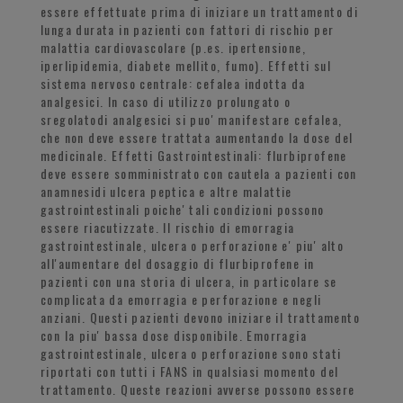
essere effettuate prima di iniziare un trattamento di
lunga durata in pazienti con fattori di rischio per
malattia cardiovascolare (p.es. ipertensione,
iperlipidemia, diabete mellito, fumo). Effetti sul
sistema nervoso centrale: cefalea indotta da
analgesici. In caso di utilizzo prolungato o
sregolatodi analgesici si puo' manifestare cefalea,
che non deve essere trattata aumentando la dose del
medicinale. Effetti Gastrointestinali: flurbiprofene
deve essere somministrato con cautela a pazienti con
anamnesidi ulcera peptica e altre malattie
gastrointestinali poiche' tali condizioni possono
essere riacutizzate. Il rischio di emorragia
gastrointestinale, ulcera o perforazione e' piu' alto
all'aumentare del dosaggio di flurbiprofene in
pazienti con una storia di ulcera, in particolare se
complicata da emorragia e perforazione e negli
anziani. Questi pazienti devono iniziare il trattamento
con la piu' bassa dose disponibile. Emorragia
gastrointestinale, ulcera o perforazione sono stati
riportati con tutti i FANS in qualsiasi momento del
trattamento. Queste reazioni avverse possono essere