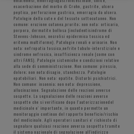
ematemesi, emorragiagastrointestinale, colite,
esacerbazione del morbo di Crohn, gastrite, ulcera
peptica, perforazione gastrica, emorragia da ulcera.
Patologie della cute e del tessuto sottocutaneo. Non
comune: eruzione cutanea,prurito; non nota: orticaria,
porpora, dermatite bollosa (includentisindrome di
Stevens-Johnson, necrolisi epidermica tossica ed
eritema multiforme). Patologie renali e urinarie. Non
nota: nefropatia tossica,nefrite tubulo-interstiziale e
sindrome nefrosica, insufficienza renale (come con
altri FANS). Patologie sistemiche e condizioni relative
alla sede di somministrazione. Non comune: piressia,
dolore; non nota:disagio, stanchezza. Patologie
epatobiliari. Non nota: epatite. Disturbi psichiatrici.
Non comune: insonnia; non nota: depressione,
allucinazione. Segnalazione delle reazioni avverse
sospette. La segnalazione delle reazioni avverse
sospette che si verificano dopo l'autorizzazionedel
medicinale e' importante, in quanto permette un
monitoraggio continuo del rapporto beneficio/rischio
del medicinale. Agli operatori sanitari e' richiesto di
segnalare qualsiasi reazione avversa sospetta tramite
il sistema nazionale di segnalazione all'indirizzo