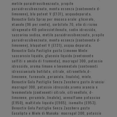
metile paraidrossibenzoato, propile
paraidrossibenzoato, menta essenza (contenente d-
limonene), blu patent V (E131), acquadepurata.
Benactiv Gola Spray per mucosa orale: glicerolo,
etanolo (96 per cento), sorbitolo 70, olio di ricino
idrogenato-40-poliossietilenato, sodio idrossido,
saccarina sodica, metile paraidrossibenzoato, propile
paraidrossibenzoato, menta essenza (contenente d-
limonene), blupatent V (E131), acqua depurata.
Benactiv Gola Pastiglie gusto Limonee Miele:
saccarosio liquido, glucosio liquido (contenente
solfiti e amido di frumento), macrogol 300, potassio
idrossido, aroma limone e levomentolo (contenenti
idrossianisolo butilato, citrale, citronellolo,d-
limonene, farnesolo, geraniolo, linalolo), miele.
Benactiv Gola Pastiglie Senza Zucchero gusto Arancia:
macrogol 300, potassio idrossido,aroma arancia e
levomentolo (contenenti citrale, citronellolo, d-
limonene, geraniolo, linalolo), acesulfame potassico
(E950), maltitolo liquido (E965), isomalto (E953).
Benactiv Gola Pastiglie Senza Zucchero gusto
Eucalipto e Miele di Manuka: macrogol 300, potassio