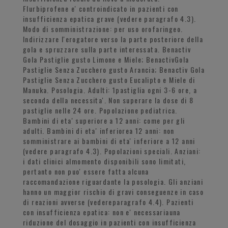
Flurbiprofene e' controindicato in pazienti con
insufficienza epatica grave (vedere paragrafo 4.3).
Modo di somministrazione: per uso orofaringeo.
Indirizzare l'erogatore verso la parte posteriore della
gola e spruzzare sulla parte interessata. Benactiv
Gola Pastiglie gusto Limone e Miele; BenactivGola
Pastiglie Senza Zucchero gusto Arancia; Benactiv Gola
Pastiglie Senza Zucchero gusto Eucalipto e Miele di
Manuka. Posologia. Adulti: 1pastiglia ogni 3-6 ore, a
seconda della necessita'. Non superare la dose di 8
pastiglie nelle 24 ore. Popolazione pediatrica.
Bambini di eta' superiore a 12 anni: come per gli
adulti. Bambini di eta' inferiorea 12 anni: non
somministrare ai bambini di eta' inferiore a 12 anni
(vedere paragrafo 4.3). Popolazioni speciali. Anziani:
i dati clinici almomento disponibili sono limitati,
pertanto non puo' essere fatta alcuna
raccomandazione riguardante la posologia. Gli anziani
hanno un maggior rischio di gravi conseguenze in caso
di reazioni avverse (vedereparagrafo 4.4). Pazienti
con insufficienza epatica: non e' necessariauna
riduzione del dosaggio in pazienti con insufficienza