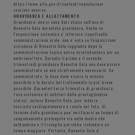
https://www.aifa.gov.it/content/segnalazioni-
reazioni-avverse.
GRAVIDANZA E ALLATTAMENTO
Gravidanza: non ci sono dati clinici sull'uso di
Benactiv Gola durantela gravidanza. Anche se
l'esposizione sistemica e' inferiore rispettoalla
somministrazione orale, non e' noto se l'esposizione
sistemica di Benactiv Gola raggiunta dopo la
somministrazione topica possa esseredannosa per un
embrione/feto. Durante il primo e il secondo
trimestredi gravidanza Benactiv Gola non deve essere
somministrato se non strettamente necessario. Se
somministrato, la dose deve essere la minima
possibile e la durata del trattamento la piu' breve
possibile. Duranteil terzo trimestre di gravidanza,
l'uso sistemico di inibitori della prostaglandina
sintasi, incluso Benactiv Gola, puo' indurre
tossicita'cardiopolmonare e renale nel feto. Al
termine della gravidanza puo' verificarsi un tempo di
sanguinamento prolungato sia nella madre che
nelbambino e il travaglio potrebbe richiedere un
tempo maggiore. Pertanto, Benactiv Gola e'