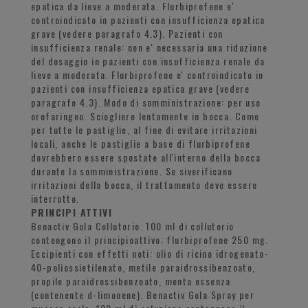
epatica da lieve a moderata. Flurbiprofene e'
controindicato in pazienti con insufficienza epatica
grave (vedere paragrafo 4.3). Pazienti con
insufficienza renale: non e' necessaria una riduzione
del dosaggio in pazienti con insufficienza renale da
lieve a moderata. Flurbiprofene e' controindicato in
pazienti con insufficienza epatica grave (vedere
paragrafo 4.3). Modo di somministrazione: per uso
orofaringeo. Sciogliere lentamente in bocca. Come
per tutte le pastiglie, al fine di evitare irritazioni
locali, anche le pastiglie a base di flurbiprofene
dovrebbero essere spostate all'interno della bocca
durante la somministrazione. Se siverificano
irritazioni della bocca, il trattamento deve essere
interrotto.
PRINCIPI ATTIVI
Benactiv Gola Collutorio. 100 ml di collutorio
contengono il principioattivo: flurbiprofene 250 mg.
Eccipienti con effetti noti: olio di ricino idrogenato-
40-poliossietilenato, metile paraidrossibenzoato,
propile paraidrossibenzoato, menta essenza
(contenente d-limonene). Benactiv Gola Spray per