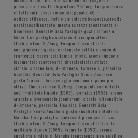
mucosa orale. 100 ml di soluzione contengono il
principio attivo: flurbiprofene 250 mg. Eccipienti con
effetti noti: oliodi ricino idrogenato-40-
poliossietilenato, metile paraidrossibenzoato,propile
paraidrossibenzoato, menta essenza (contenente d-
limonene). Benactiv Gola Pastiglie gusto Limone e
Miele. Una pastiglia contiene ilprincipio attivo:
flurbiprofene 8,75mg. Eccipienti con effetti
noti:glucosio liquido (contenente solfiti e amido di
frumento), saccarosioliquido, miele, aroma limone e
levomentolo (contenenti idrossianisolobutilato,
citrale, citronellolo, d-limonene, farnesolo, geraniolo,
linalolo). Benactiv Gola Pastiglie Senza Zucchero
gusto Arancia. Una pastiglia contiene il principio
attivo: flurbiprofene 8,75mg. Eccipienti con effetti
noti: maltitolo liquido (E965), isomalto (E953), aroma
arancia e levomentolo (contenenti citrale, citronellolo,
d-limonene, geraniolo, linalolo). Benactiv Gola
Pastiglie Senza Zucchero gusto Eucalipto e Miele di
Manuka. Una pastiglia contiene il principio attivo:
flurbiprofene 8,75mg. Eccipienti con effetti noti:
maltitolo liquido (E965), isomalto (E953), aroma
eucalipto e miele di Manuka (contenente alcolanisilico,