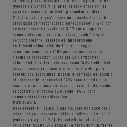
di ulcera gastrointestinale o di emorragia con FANS
(vedere paragrafo 4.4). Litio: ci sono prove per un
possibile aumento dei livelli plasmatici di litio.
Metotressato: ci puo' essere un aumento dei livelli
plasmatici di metotressato. Mifepristone: i FANS non
devono essere utilizzati per 8-12 giorni dopo la
somministrazione di mifepristone, poiche' i FANS
possono ridurre l'effetto del mifepristone.
Antibiotici chinolonici: dati ottenuti sugli
animaliindicano che i FANS possono aumentare il
rischio di convulsioni associate agli antibiotici
chinolonici. I pazienti che assumono FANS e chinoloni
possono avere un aumentato rischio di sviluppare
convulsioni. Tacrolimus: possibile aumento del rischio
di nefrotossicita' quando i FANS sono somministrati
insieme a tacrolimus. Zidovudina: aumento del rischio
di tossicita' ematologica quando i FANS sono
somministrati con zidovudina.
POSOLOGIA
Deve essere utilizzata la minima dose efficace per il
minor tempo necessario al fine di alleviare i sintomi
(vedere paragrafo 4.4). BenactivGola Collutorio.
Posologia. Adulti: 2-3 sciacqui o gargarismi al giorno