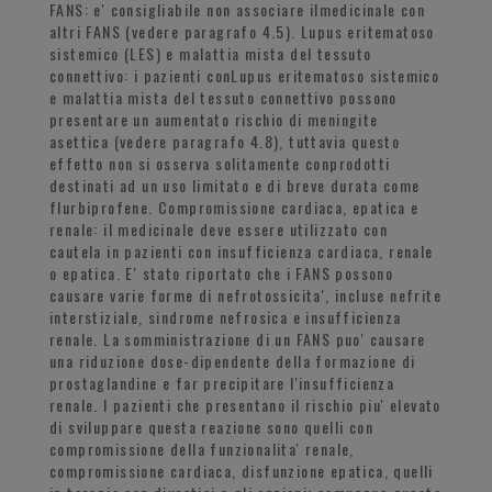
FANS: e' consigliabile non associare ilmedicinale con
altri FANS (vedere paragrafo 4.5). Lupus eritematoso
sistemico (LES) e malattia mista del tessuto
connettivo: i pazienti conLupus eritematoso sistemico
e malattia mista del tessuto connettivo possono
presentare un aumentato rischio di meningite
asettica (vedere paragrafo 4.8), tuttavia questo
effetto non si osserva solitamente conprodotti
destinati ad un uso limitato e di breve durata come
flurbiprofene. Compromissione cardiaca, epatica e
renale: il medicinale deve essere utilizzato con
cautela in pazienti con insufficienza cardiaca, renale
o epatica. E' stato riportato che i FANS possono
causare varie forme di nefrotossicita', incluse nefrite
interstiziale, sindrome nefrosica e insufficienza
renale. La somministrazione di un FANS puo' causare
una riduzione dose-dipendente della formazione di
prostaglandine e far precipitare l'insufficienza
renale. I pazienti che presentano il rischio piu' elevato
di sviluppare questa reazione sono quelli con
compromissione della funzionalita' renale,
compromissione cardiaca, disfunzione epatica, quelli