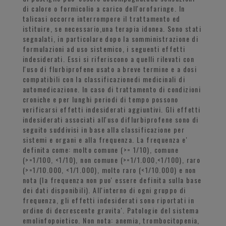
di calore o formicolio a carico dell'orofaringe. In
talicasi occorre interrompere il trattamento ed
istituire, se necessario,una terapia idonea. Sono stati
segnalati, in particolare dopo la somministrazione di
formulazioni ad uso sistemico, i seguenti effetti
indesiderati. Essi si riferiscono a quelli rilevati con
l'uso di flurbiprofene usato a breve termine e a dosi
compatibili con la classificazionedi medicinali di
automedicazione. In caso di trattamento di condizioni
croniche e per lunghi periodi di tempo possono
verificarsi effetti indesiderati aggiuntivi. Gli effetti
indesiderati associati all'uso diflurbiprofene sono di
seguito suddivisi in base alla classificazione per
sistemi e organi e alla frequenza. La frequenza e'
definita come: molto comune (>= 1/10), comune
(>=1/100, <1/10), non comune (>=1/1.000,<1/100), raro
(>=1/10.000, <1/1.000), molto raro (<1/10.000) e non
nota (la frequenza non puo' essere definita sulla base
dei dati disponibili). All'interno di ogni gruppo di
frequenza, gli effetti indesiderati sono riportati in
ordine di decrescente gravita'. Patologie del sistema
emolinfopoietico. Non nota: anemia, trombocitopenia,