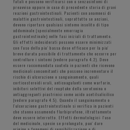
fatali e possono verificarsi con o senzasintomi di
preavviso oppure in caso di precedente storia di gravi
reazioni gastrointestinali. Pazienti con anamnesi di
malattie gastrointestinali, soprattutto se anziani,
devono riportare qualsiasi sintomo insolito di tipo
addominale (specialmente emorragia
gastrointestinale) nelle fasi iniziali di trattamento.
Gli effetti indesiderati possono essere minimizzati
con l'uso della piu' bassa dose efficace per la piu'
breve durata possibile di trattamento che occorre per
controllare i sintomi (vedere paragrafo 4.2). Deve
essere raccomandata cautela in pazienti che ricevono
medicinali concomitanti che possono incrementare il
rischio di ulcerazione o sanguinamento, quali
corticosteroidi orali, anticoagulanti come warfarin,
inibitori selettivi del reuptake della serotonina o
antiaggreganti piastrinici come acido acetilsalicilico
(vedere paragrafo 4.5). Quando il sanguinamento o
l'ulcerazione gastrointestinale si verifica in pazienti
che stanno assumendo flurbiprofene, iltrattamento
deve essere interrotto. Effetti dermatologici: l'uso
del medicinale, specie se prolungato, puo' dare
origine a fenomeni di sensibilizzazione o di