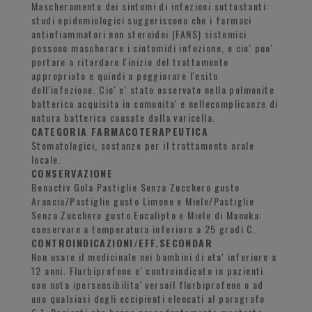
Mascheramento dei sintomi di infezioni sottostanti:
studi epidemiologici suggeriscono che i farmaci
antinfiammatori non steroidei (FANS) sistemici
possono mascherare i sintomidi infezione, e cio' puo'
portare a ritardare l'inizio del trattamento
appropriato e quindi a peggiorare l'esito
dell'infezione. Cio' e' stato osservato nella polmonite
batterica acquisita in comunita' e nellecomplicanze di
natura batterica causate dalla varicella.
CATEGORIA FARMACOTERAPEUTICA
Stomatologici, sostanze per il trattamento orale
locale.
CONSERVAZIONE
Benactiv Gola Pastiglie Senza Zucchero gusto
Arancia/Pastiglie gusto Limone e Miele/Pastiglie
Senza Zucchero gusto Eucalipto e Miele di Manuka:
conservare a temperatura inferiore a 25 gradi C.
CONTROINDICAZIONI/EFF.SECONDAR
Non usare il medicinale nei bambini di eta' inferiore a
12 anni. Flurbiprofene e' controindicato in pazienti
con nota ipersensibilita' versoil flurbiprofene o ad
uno qualsiasi degli eccipienti elencati al paragrafo