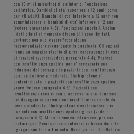
con 10 ml (1 misurino) di collutorio. Popolazione
pediatrica. Bambini di eta' superiore a 12 anni: come
per gli adulti. Bambini di eta' inferiore a 12 anni: non
somministrare ai bambini di eta' inferiore a 12 anni
(vedere paragrafo 4.3). Popolazioni speciali. Anziani:
i dati clinici al momento disponibili sono limitati,
pertanto non puo' esserefatta alcuna
raccomandazione riguardante la posologia. Gli anziani
hanno un maggior rischio di gravi conseguenze in caso
di reazioni avverse(vedere paragrafo 4.4). Pazienti
con insufficienza epatica: non e' necessaria una
riduzione del dosaggio in pazienti con insufficienza
epatica da lieve a moderata. Flurbiprofene e'
controindicato in pazienti con insufficienza epatica
grave (vedere paragrafo 4.3). Pazienti con
insufficienza renale: non e' necessaria una riduzione
del dosaggio in pazienti con insufficienza renale da
lieve a moderata. Flurbiprofene e'controindicato in
pazienti con insufficienza epatica grave (vedere
paragrafo 4.3). Modo di somministrazione: per uso
orofaringeo. Sciacquareo mantenere in bocca durante
i gargarismi fino a 1 minuto. Non ingerire. Il collutorio