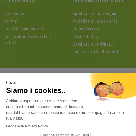
Chi Siamo
Spedizioni e consegne
Servizi
Modalità di pagamento
Perchè l'ecommerce
Policy Privacy
Sito web offerte Valore
Cookie Policy
salute
Condizioni di Vendita
Iscrizione alla Newsletter
Farmacia Fioroni di Brandolese Paolo
| Sede legale: Via
Cavallotti, 3 26813 Graffignana (LO) | Tel.:
037188820
ordini@farmaciafioroni.com
| P.Iva: 05062570964