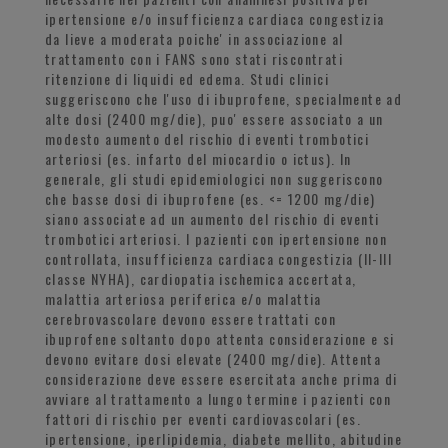
ipertensione e/o insufficienza cardiaca congestizia
da lieve a moderata poiche' in associazione al
trattamento con i FANS sono stati riscontrati
ritenzione di liquidi ed edema. Studi clinici
suggeriscono che l'uso di ibuprofene, specialmente ad
alte dosi (2400 mg/die), puo' essere associato a un
modesto aumento del rischio di eventi trombotici
arteriosi (es. infarto del miocardio o ictus). In
generale, gli studi epidemiologici non suggeriscono
che basse dosi di ibuprofene (es. <= 1200 mg/die)
siano associate ad un aumento del rischio di eventi
trombotici arteriosi. I pazienti con ipertensione non
controllata, insufficienza cardiaca congestizia (II-III
classe NYHA), cardiopatia ischemica accertata,
malattia arteriosa periferica e/o malattia
cerebrovascolare devono essere trattati con
ibuprofene soltanto dopo attenta considerazione e si
devono evitare dosi elevate (2400 mg/die). Attenta
considerazione deve essere esercitata anche prima di
avviare al trattamento a lungo termine i pazienti con
fattori di rischio per eventi cardiovascolari (es.
ipertensione, iperlipidemia, diabete mellito, abitudine