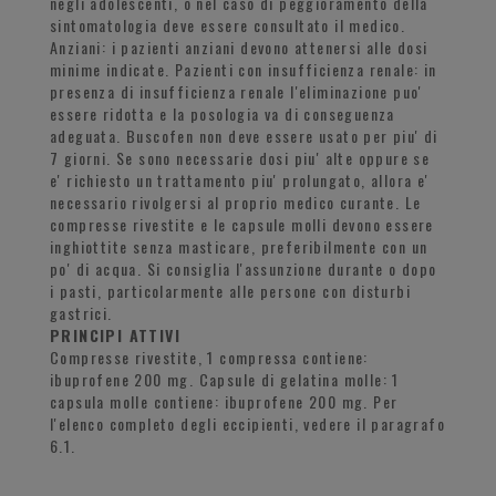
negli adolescenti, o nel caso di peggioramento della
sintomatologia deve essere consultato il medico.
Anziani: i pazienti anziani devono attenersi alle dosi
minime indicate. Pazienti con insufficienza renale: in
presenza di insufficienza renale l'eliminazione puo'
essere ridotta e la posologia va di conseguenza
adeguata. Buscofen non deve essere usato per piu' di
7 giorni. Se sono necessarie dosi piu' alte oppure se
e' richiesto un trattamento piu' prolungato, allora e'
necessario rivolgersi al proprio medico curante. Le
compresse rivestite e le capsule molli devono essere
inghiottite senza masticare, preferibilmente con un
po' di acqua. Si consiglia l'assunzione durante o dopo
i pasti, particolarmente alle persone con disturbi
gastrici.
PRINCIPI ATTIVI
Compresse rivestite, 1 compressa contiene:
ibuprofene 200 mg. Capsule di gelatina molle: 1
capsula molle contiene: ibuprofene 200 mg. Per
l'elenco completo degli eccipienti, vedere il paragrafo
6.1.