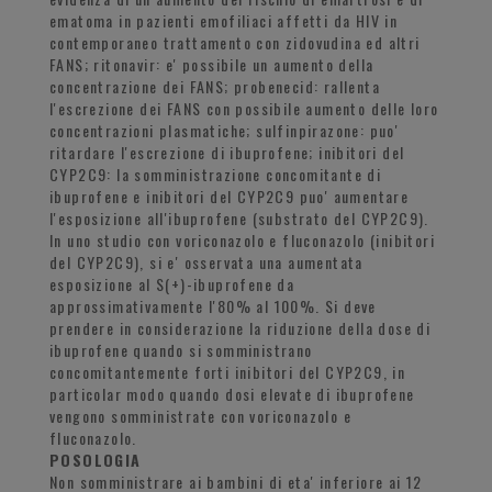
ematoma in pazienti emofiliaci affetti da HIV in
contemporaneo trattamento con zidovudina ed altri
FANS; ritonavir: e' possibile un aumento della
concentrazione dei FANS; probenecid: rallenta
l'escrezione dei FANS con possibile aumento delle loro
concentrazioni plasmatiche; sulfinpirazone: puo'
ritardare l'escrezione di ibuprofene; inibitori del
CYP2C9: la somministrazione concomitante di
ibuprofene e inibitori del CYP2C9 puo' aumentare
l'esposizione all'ibuprofene (substrato del CYP2C9).
In uno studio con voriconazolo e fluconazolo (inibitori
del CYP2C9), si e' osservata una aumentata
esposizione al S(+)-ibuprofene da
approssimativamente l'80% al 100%. Si deve
prendere in considerazione la riduzione della dose di
ibuprofene quando si somministrano
concomitantemente forti inibitori del CYP2C9, in
particolar modo quando dosi elevate di ibuprofene
vengono somministrate con voriconazolo e
fluconazolo.
POSOLOGIA
Non somministrare ai bambini di eta' inferiore ai 12