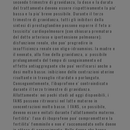
secondo trimestre di gravidanza, la dose e la durata
del trattamento devono essere rispettivamente la piu'
bassa e la piu' breve possibile. Durante il terzo
trimestre di gravidanza, tutti gli inibitori della
sintesi di prostaglandine possono esporre il feto a:
tossicita' cardiopolmonare (con chiusura prematura
del dotto arterioso e ipertensione polmonare);
disfunzione renale, che puo' progredire in
insufficienza renale con oligo-idroamnios; la madre e
il neonato, alla fine della gravidanza, a: possibile
prolungamento del tempo di sanguinamento ed
effetto antiaggregante che puo' verificarsi anche a
dosi molto basse; inibizione delle contrazioni uterine
risultante in travaglio ritardato o porlungato.
Conseguentemente, l'ibuprofene e' controindicato
durante il terzo trimestre di gravidanza.
Allattamento: nei pochi studi ad oggi disponibili, i
FANS possono ritrovarsi nel latte materno in
concentrazioni molto basse. I FANS, se possibile,
devono essere evitati durante l'allattamento materno.
Fertilita': l'uso di ibuprofene puo' compromettere la
fertilita' femminile e non e' raccomandato nelle donne
in attesa di concepimento. Nelle donne che hanno