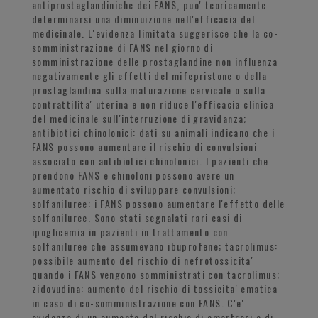
antiprostaglandiniche dei FANS, puo' teoricamente
determinarsi una diminuizione nell'efficacia del
medicinale. L'evidenza limitata suggerisce che la co-
somministrazione di FANS nel giorno di
somministrazione delle prostaglandine non influenza
negativamente gli effetti del mifepristone o della
prostaglandina sulla maturazione cervicale o sulla
contrattilita' uterina e non riduce l'efficacia clinica
del medicinale sull'interruzione di gravidanza;
antibiotici chinolonici: dati su animali indicano che i
FANS possono aumentare il rischio di convulsioni
associato con antibiotici chinolonici. I pazienti che
prendono FANS e chinoloni possono avere un
aumentato rischio di sviluppare convulsioni;
solfaniluree: i FANS possono aumentare l'effetto delle
solfaniluree. Sono stati segnalati rari casi di
ipoglicemia in pazienti in trattamento con
solfaniluree che assumevano ibuprofene; tacrolimus:
possibile aumento del rischio di nefrotossicita'
quando i FANS vengono somministrati con tacrolimus;
zidovudina: aumento del rischio di tossicita' ematica
in caso di co-somministrazione con FANS. C'e'
evidenza di un aumento del rischio di emartrosi e di