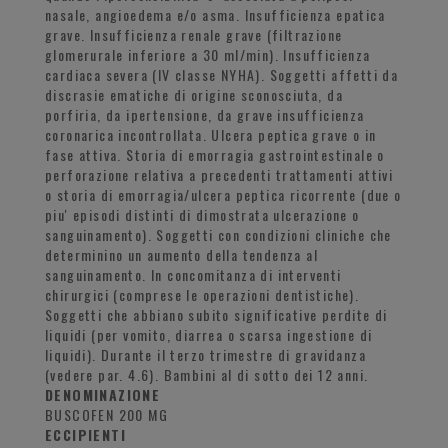
nasale, angioedema e/o asma. Insufficienza epatica
grave. Insufficienza renale grave (filtrazione
glomerurale inferiore a 30 ml/min). Insufficienza
cardiaca severa (IV classe NYHA). Soggetti affetti da
discrasie ematiche di origine sconosciuta, da
porfiria, da ipertensione, da grave insufficienza
coronarica incontrollata. Ulcera peptica grave o in
fase attiva. Storia di emorragia gastrointestinale o
perforazione relativa a precedenti trattamenti attivi
o storia di emorragia/ulcera peptica ricorrente (due o
piu' episodi distinti di dimostrata ulcerazione o
sanguinamento). Soggetti con condizioni cliniche che
determinino un aumento della tendenza al
sanguinamento. In concomitanza di interventi
chirurgici (comprese le operazioni dentistiche).
Soggetti che abbiano subito significative perdite di
liquidi (per vomito, diarrea o scarsa ingestione di
liquidi). Durante il terzo trimestre di gravidanza
(vedere par. 4.6). Bambini al di sotto dei 12 anni.
DENOMINAZIONE
BUSCOFEN 200 MG
ECCIPIENTI