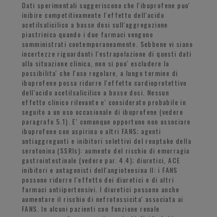
Dati sperimentali suggeriscono che l'ibuprofene puo'
inibire competitivamente l'effetto dell'acido
acetilsalicilico a basse dosi sull'aggregazione
piastrinica quando i due farmaci vengono
somministrati contemporaneamente. Sebbene vi siano
incertezze riguardanti l'estrapolazione di questi dati
alla situazione clinica, non si puo' escludere la
possibilita' che l'uso regolare, a lungo termine di
ibuprofene possa ridurre l'effetto cardioprotettivo
dell'acido acetilsalicilico a basse dosi. Nessun
effetto clinico rilevante e' considerato probabile in
seguito a un uso occasionale di ibuprofene (vedere
paragrafo 5.1). E' comunque opportuno non associare
ibuprofene con aspirina o altri FANS; agenti
antiaggreganti e inibitori selettivi del reuptake della
serotonina (SSRIs): aumento del rischio di emorragia
gastrointestinale (vedere par. 4.4); diuretici, ACE
inibitori e antagonisti dell'angiotensina II: i FANS
possono ridurre l'effetto dei diuretici e di altri
farmaci antiipertensivi. I diuretici possono anche
aumentare il rischio di nefrotossicita' associata ai
FANS. In alcuni pazienti con funzione renale