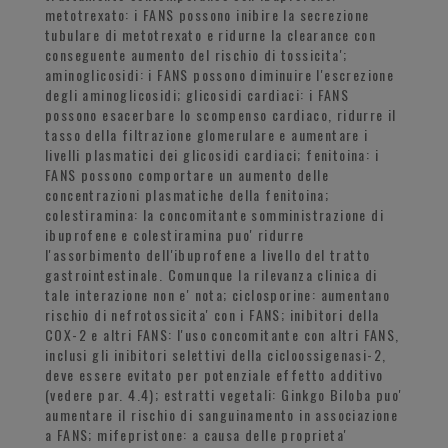
metotrexato: i FANS possono inibire la secrezione
tubulare di metotrexato e ridurne la clearance con
conseguente aumento del rischio di tossicita';
aminoglicosidi: i FANS possono diminuire l'escrezione
degli aminoglicosidi; glicosidi cardiaci: i FANS
possono esacerbare lo scompenso cardiaco, ridurre il
tasso della filtrazione glomerulare e aumentare i
livelli plasmatici dei glicosidi cardiaci; fenitoina: i
FANS possono comportare un aumento delle
concentrazioni plasmatiche della fenitoina;
colestiramina: la concomitante somministrazione di
ibuprofene e colestiramina puo' ridurre
l'assorbimento dell'ibuprofene a livello del tratto
gastrointestinale. Comunque la rilevanza clinica di
tale interazione non e' nota; ciclosporine: aumentano
rischio di nefrotossicita' con i FANS; inibitori della
COX-2 e altri FANS: l'uso concomitante con altri FANS,
inclusi gli inibitori selettivi della cicloossigenasi-2,
deve essere evitato per potenziale effetto additivo
(vedere par. 4.4); estratti vegetali: Ginkgo Biloba puo'
aumentare il rischio di sanguinamento in associazione
a FANS; mifepristone: a causa delle proprieta'