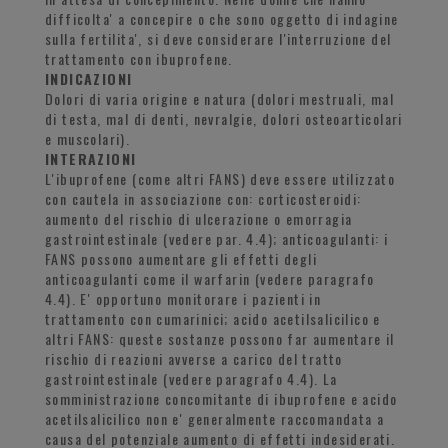
difficolta' a concepire o che sono oggetto di indagine
sulla fertilita', si deve considerare l'interruzione del
trattamento con ibuprofene.
INDICAZIONI
Dolori di varia origine e natura (dolori mestruali, mal
di testa, mal di denti, nevralgie, dolori osteoarticolari
e muscolari).
INTERAZIONI
L'ibuprofene (come altri FANS) deve essere utilizzato
con cautela in associazione con: corticosteroidi:
aumento del rischio di ulcerazione o emorragia
gastrointestinale (vedere par. 4.4); anticoagulanti: i
FANS possono aumentare gli effetti degli
anticoagulanti come il warfarin (vedere paragrafo
4.4). E' opportuno monitorare i pazienti in
trattamento con cumarinici; acido acetilsalicilico e
altri FANS: queste sostanze possono far aumentare il
rischio di reazioni avverse a carico del tratto
gastrointestinale (vedere paragrafo 4.4). La
somministrazione concomitante di ibuprofene e acido
acetilsalicilico non e' generalmente raccomandata a
causa del potenziale aumento di effetti indesiderati.