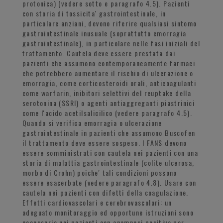
protonica) (vedere sotto e paragrafo 4.5). Pazienti
con storia di tossicita' gastrointestinale, in
particolare anziani, devono riferire qualsiasi sintomo
gastrointestinale inusuale (soprattutto emorragia
gastrointestinale), in particolare nelle fasi iniziali del
trattamento. Cautela deve essere prestata dai
pazienti che assumono contemporaneamente farmaci
che potrebbero aumentare il rischio di ulcerazione o
emorragia, come corticosteroidi orali, anticoagulanti
come warfarin, inibitori selettivi del reuptake della
serotonina (SSRI) o agenti antiaggreganti piastrinici
come l'acido acetilsalicilico (vedere paragrafo 4.5).
Quando si verifica emorragia o ulcerazione
gastrointestinale in pazienti che assumono Buscofen
il trattamento deve essere sospeso. I FANS devono
essere somministrati con cautela nei pazienti con una
storia di malattia gastrointestinale (colite ulcerosa,
morbo di Crohn) poiche' tali condizioni possono
essere esacerbate (vedere paragrafo 4.8). Usare con
cautela nei pazienti con difetti della coagulazione.
Effetti cardiovascolari e cerebrovascolari: un
adeguato monitoraggio ed opportune istruzioni sono
necessarie nei pazienti con anamnesi positiva per