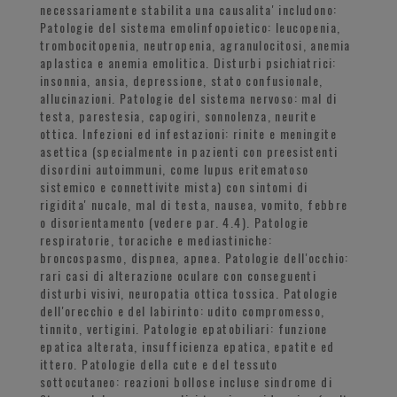
necessariamente stabilita una causalita' includono:
Patologie del sistema emolinfopoietico: leucopenia,
trombocitopenia, neutropenia, agranulocitosi, anemia
aplastica e anemia emolitica. Disturbi psichiatrici:
insonnia, ansia, depressione, stato confusionale,
allucinazioni. Patologie del sistema nervoso: mal di
testa, parestesia, capogiri, sonnolenza, neurite
ottica. Infezioni ed infestazioni: rinite e meningite
asettica (specialmente in pazienti con preesistenti
disordini autoimmuni, come lupus eritematoso
sistemico e connettivite mista) con sintomi di
rigidita' nucale, mal di testa, nausea, vomito, febbre
o disorientamento (vedere par. 4.4). Patologie
respiratorie, toraciche e mediastiniche:
broncospasmo, dispnea, apnea. Patologie dell'occhio:
rari casi di alterazione oculare con conseguenti
disturbi visivi, neuropatia ottica tossica. Patologie
dell'orecchio e del labirinto: udito compromesso,
tinnito, vertigini. Patologie epatobiliari: funzione
epatica alterata, insufficienza epatica, epatite ed
ittero. Patologie della cute e del tessuto
sottocutaneo: reazioni bollose incluse sindrome di