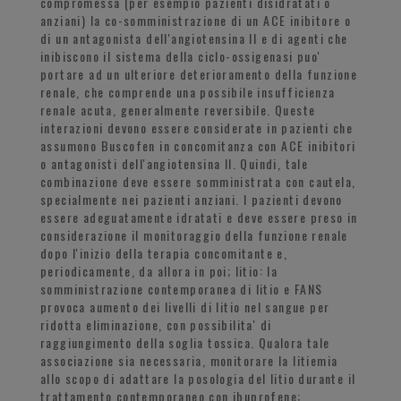
compromessa (per esempio pazienti disidratati o
anziani) la co-somministrazione di un ACE inibitore o
di un antagonista dell'angiotensina II e di agenti che
inibiscono il sistema della ciclo-ossigenasi puo'
portare ad un ulteriore deterioramento della funzione
renale, che comprende una possibile insufficienza
renale acuta, generalmente reversibile. Queste
interazioni devono essere considerate in pazienti che
assumono Buscofen in concomitanza con ACE inibitori
o antagonisti dell'angiotensina II. Quindi, tale
combinazione deve essere somministrata con cautela,
specialmente nei pazienti anziani. I pazienti devono
essere adeguatamente idratati e deve essere preso in
considerazione il monitoraggio della funzione renale
dopo l'inizio della terapia concomitante e,
periodicamente, da allora in poi; litio: la
somministrazione contemporanea di litio e FANS
provoca aumento dei livelli di litio nel sangue per
ridotta eliminazione, con possibilita' di
raggiungimento della soglia tossica. Qualora tale
associazione sia necessaria, monitorare la litiemia
allo scopo di adattare la posologia del litio durante il
trattamento contemporaneo con ibuprofene;