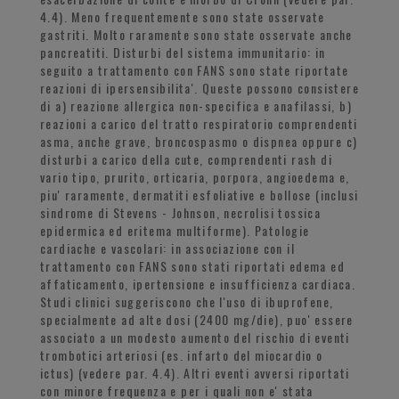
4.4). Meno frequentemente sono state osservate
gastriti. Molto raramente sono state osservate anche
pancreatiti. Disturbi del sistema immunitario: in
seguito a trattamento con FANS sono state riportate
reazioni di ipersensibilita'. Queste possono consistere
di a) reazione allergica non-specifica e anafilassi, b)
reazioni a carico del tratto respiratorio comprendenti
asma, anche grave, broncospasmo o dispnea oppure c)
disturbi a carico della cute, comprendenti rash di
vario tipo, prurito, orticaria, porpora, angioedema e,
piu' raramente, dermatiti esfoliative e bollose (inclusi
sindrome di Stevens - Johnson, necrolisi tossica
epidermica ed eritema multiforme). Patologie
cardiache e vascolari: in associazione con il
trattamento con FANS sono stati riportati edema ed
affaticamento, ipertensione e insufficienza cardiaca.
Studi clinici suggeriscono che l'uso di ibuprofene,
specialmente ad alte dosi (2400 mg/die), puo' essere
associato a un modesto aumento del rischio di eventi
trombotici arteriosi (es. infarto del miocardio o
ictus) (vedere par. 4.4). Altri eventi avversi riportati
con minore frequenza e per i quali non e' stata