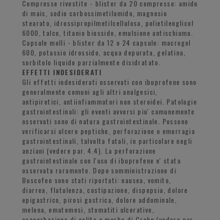
Compresse rivestite - blister da 20 compresse: amido
di mais, sodio carbossimetilamido, magnesio
stearato, idrossipropilmetilcellulosa, polietilenglicol
6000, talco, titanio biossido, emulsione antischiuma.
Capsule molli - blister da 12 o 24 capsule: macrogol
600, potassio idrossido, acqua depurata, gelatina,
sorbitolo liquido parzialmente disidratato.
EFFETTI INDESIDERATI
Gli effetti indesiderati osservati con ibuprofene sono
generalmente comuni agli altri analgesici,
antipiretici, antiinfiammatori non steroidei. Patologie
gastrointestinali: gli eventi avversi piu' comunemente
osservati sono di natura gastrointestinale. Possono
verificarsi ulcere peptiche, perforazione o emorragia
gastrointestinali, talvolta fatali, in particolare negli
anziani (vedere par. 4.4). La perforazione
gastrointestinale con l'uso di ibuprofene e' stata
osservata raramente. Dopo somministrazione di
Buscofen sono stati riportati: nausea, vomito,
diarrea, flatulenza, costipazione, dispepsia, dolore
epigastrico, pirosi gastrica, dolore addominale,
melena, ematemesi, stomatiti ulcerative,
esacerbazione di colite e morbo di Crohn (vedere par.