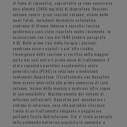
al fumo di sigaretta), soprattutto se sono necessarie
dosi elevate (2400 mg/die) di ibuprofene. Reazioni
cutanee severe: gravi reazioni cutanee, alcune delle
quali fatali, includenti dermatite esfoliativa,
sindrome di Steven-Johnson e necrolisi tossica
epidermica sono state riportate molto raramente, in
associazione con l'uso dei FANS (vedere paragrafo
4.8). Nelle prime fasi della terapia i pazienti
sembrano essere esposti a piu' alto rischio;
l'insorgenza della reazione si verifica nella maggior
parte dei casi entro il primo mese di trattamento. E'
stata segnalata pustolosi esantematica acuta
generalizzata (PEAG) in relazione a medicinali
contenenti ibuprofene. Il trattamento con Buscofen
deve essere interrotto alla prima comparsa di rash
cutaneo, lesioni della mucosa o qualsiasi altro segno
di ipersensibilita'. Mascheramento dei sintomi di
infezioni sottostanti: Buscofen puo' mascherare i
sintomi di infezione, cosa che potrebbe ritardare
l'avvio di un trattamento adeguato e peggiorare
pertanto l'esito dell'infezione. Cio' e' stato osservato
nella polmonite batterica acquisita in comunita' e