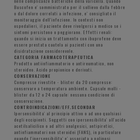
nelle complicanze batteriche della varicella. Quando
Buscofen e' somministrato per il sollievo dalla febbre
o dal dolore correlati a infezione, e' consigliato il
monitoraggio dell'infezione. In contesti non
ospedalieri, il paziente deve rivolgersi a medico se i
sintomi persistono o peggiorano. Effetti renali:
quando si inizia un trattamento con ibuprofene deve
essere prestata cautela ai pazienti con una
disidratazione considerevole.
CATEGORIA FARMACOTERAPEUTICA
Prodotto antiinfiammatorio e antireumatico, non
steroideo. Acido propionico e derivati.
CONSERVAZIONE
Compresse rivestite - blister da 20 compresse:
conservare a temperatura ambiente. Capsule molli -
blister da 12 o 24 capsule: nessuna condizione di
conservazione.
CONTROINDICAZIONI/EFF.SECONDAR
Ipersensibilita' al principio attivo o ad uno qualsiasi
degli eccipienti. Soggetti con ipersensibilita' all'acido
acetilsalicilico o ad altri analgesici, antipiretici,
antinfiammatori non steroidei (FANS), in particolare
quando l'ipersensibilita' e' associata a poliposi