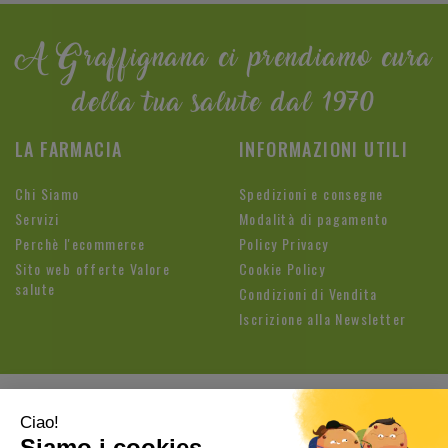
A Graffignana ci prendiamo cura
della tua salute dal 1970
LA FARMACIA
INFORMAZIONI UTILI
Chi Siamo
Spedizioni e consegne
Servizi
Modalità di pagamento
Perchè l'ecommerce
Policy Privacy
Sito web offerte Valore
Cookie Policy
salute
Condizioni di Vendita
Iscrizione alla Newsletter