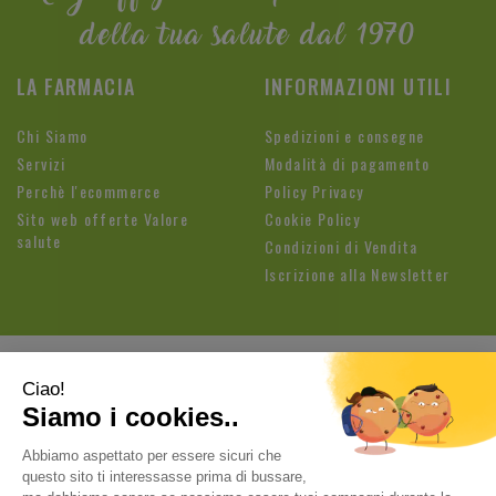
della tua salute dal 1970
LA FARMACIA
INFORMAZIONI UTILI
Chi Siamo
Spedizioni e consegne
Servizi
Modalità di pagamento
Perchè l'ecommerce
Policy Privacy
Sito web offerte Valore
Cookie Policy
salute
Condizioni di Vendita
Iscrizione alla Newsletter