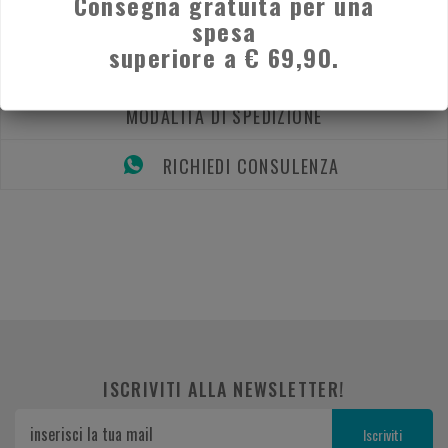
Consegna gratuita per una
spesa
superiore a € 69,90.
DESCRIZIONE
MODALITÀ DI SPEDIZIONE
RICHIEDI CONSULENZA
ISCRIVITI ALLA NEWSLETTER!