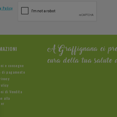
y Policy
MAZIONI
A Graffignana ci pr
cura della tua salute 
oni e consegne
à di pagamento
rivacy
olicy
ni di Vendita
ne alla
ter