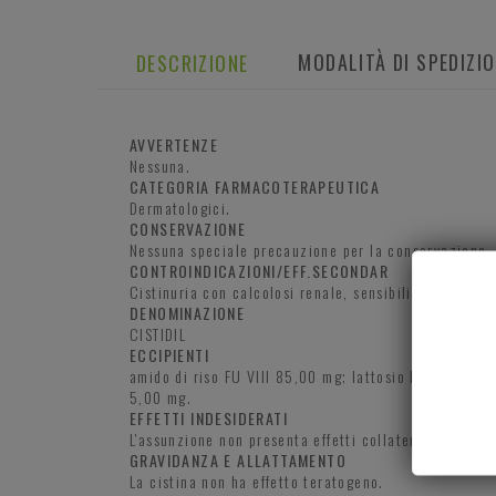
MODALITÀ DI SPEDIZI
DESCRIZIONE
AVVERTENZE
Nessuna.
CATEGORIA FARMACOTERAPEUTICA
Dermatologici.
CONSERVAZIONE
Nessuna speciale precauzione per la conservazione.
CONTROINDICAZIONI/EFF.SECONDAR
Cistinuria con calcolosi renale, sensibilita' individ
DENOMINAZIONE
CISTIDIL
ECCIPIENTI
amido di riso FU VIII 85,00 mg; lattosio FU VIII 25
5,00 mg.
EFFETTI INDESIDERATI
L'assunzione non presenta effetti collaterali indeside
GRAVIDANZA E ALLATTAMENTO
La cistina non ha effetto teratogeno.