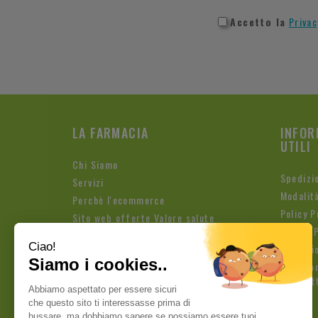
Accetto la
Privac
LA FARMACIA
INFOR
UTILI
Chi Siamo
Spedizi
Servizi
Modalit
Perchè l'ecommerce
Policy P
Sito web offerte Valore salute
Cookie P
Condizio
Iscrizio
Newslet