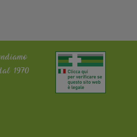
endiamo
dal 1970