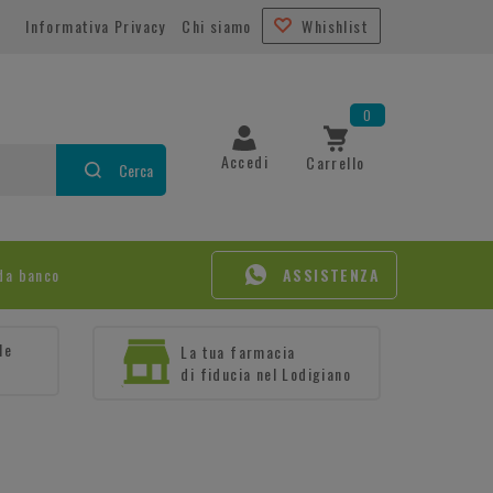
Informativa Privacy
Chi siamo
Whishlist
0
Accedi
Carrello
Cerca
da banco
ASSISTENZA
le
La tua farmacia
di fiducia nel Lodigiano