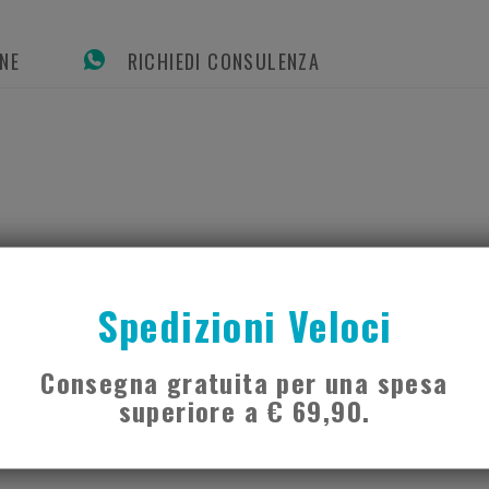
ONE
RICHIEDI CONSULENZA
uale accertata ai componenti.
Spedizioni Veloci
,00 mg; polietilenglicol 6000 FU VIII 20,00 mg; carbossimetilamido sale
Consegna gratuita per una spesa
superiore a € 69,90.
rati.