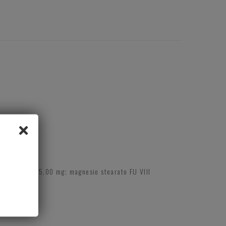
 sodico USP 15,00 mg; magnesio stearato FU VIII