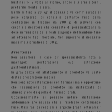
bustina) 1- 2 volte al giorno, anche a giorni alterni,
preferibilmente la sera.
Bambini fino a 20 kg: il dosaggio va commisurato al
peso corporeo. Si consiglia pertanto l'uso della
confezione in flacone da 200 g di polvere con
cucchiaio dosatore che consente di personalizzare la
dose in funzione delle reali esigenze del bambino fino
ad ottenere feci morbide. Non superare il dosaggio
massimo giornaliero di 30 g.
Avvertenze
Non assumere in caso di: ipersensibilità nota a
macrogol; perforazione e/o ostruzione
gastrointestinale.
In gravidanza ed allattamento il prodotto va usato
dietro prescrizione medica.
Non sono note interazioni con farmaci ma è opportuno
che l'assunzione del prodotto sia distanziata di
almeno 2 ore da quella di farmaci orali.
Occasionalmente si possono notare distensione
addominale e/o nausea che si risolvono continuando
l'uso. Casi rari di reazioni allergiche (rash, orticaria):
in questo caso sospendere l'uso del prodotto ed