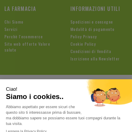
LA FARMACIA
INFORMAZIONI UTILI
Chi Siamo
Spedizioni e consegne
Servizi
Modalità di pagamento
Perchè l'ecommerce
Policy Privacy
Sito web offerte Valore
Cookie Policy
salute
Condizioni di Vendita
Iscrizione alla Newsletter
Farmacia Fioroni di Brandolese Paolo
| Sede legale: Via
Cavallotti, 3 26813 Graffignana (LO) | Tel.:
037188820