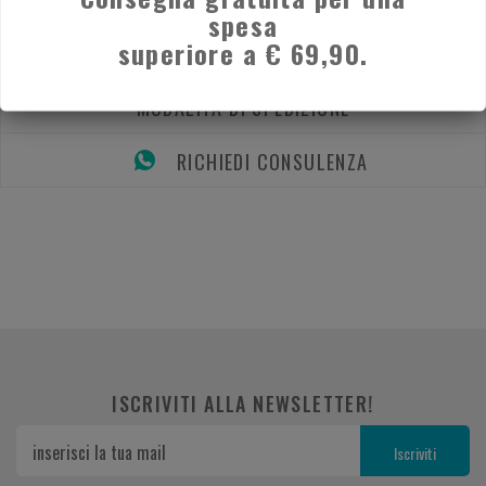
spesa
superiore a € 69,90.
DESCRIZIONE
MODALITÀ DI SPEDIZIONE
RICHIEDI CONSULENZA
ISCRIVITI ALLA NEWSLETTER!