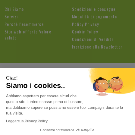
Chi Siamo
Spedizioni e consegne
Servizi
Modalità di pagamento
Perchè l'ecommerce
Policy Privacy
Sito web offerte Valore
Cookie Policy
salute
Condizioni di Vendita
Iscrizione alla Newsletter
Farmacia Fioroni di Brandolese Paolo
| Sede legale: Via
Cavallotti, 3 26813 Graffignana (LO) | Tel.:
037188820
ordini@farmaciafioroni.com
| P.Iva: 05062570964