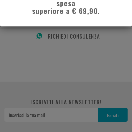
spesa
DESCRIZIONE
superiore a € 69,90.
MODALITÀ DI SPEDIZIONE
RICHIEDI CONSULENZA
ISCRIVITI ALLA NEWSLETTER!