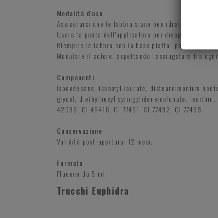
Modalità d'uso
Assicurarsi che le labbra siano ben idratate ma asci
Usare la punta dell'applicatore per disegnare la line
Riempire le labbra con la base piatta, partendo dal c
Modulare il colore, aspettando l'asciugatura tra ogni
Componenti
Isododecane, isoamyl laurate, disteardimonium hecto
glycol, diethylhexyl syringylidenemalonate, lecithin,
42090, CI 45410, CI 77491, CI 77492, CI 77499.
Conservazione
Validità post-apertura: 12 mesi.
Formato
Flacone da 5 ml.
Trucchi Euphidra