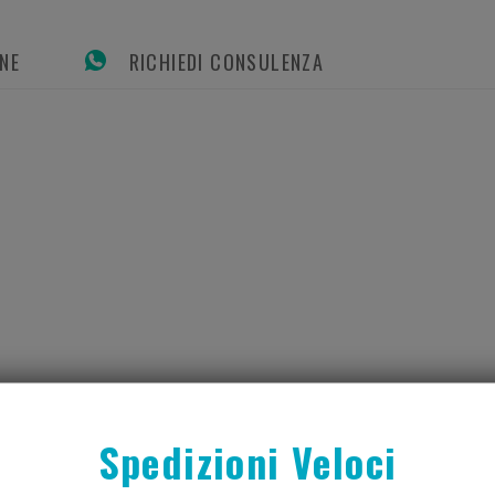
ONE
RICHIEDI CONSULENZA
o, antimonio e piombo.
Spedizioni Veloci