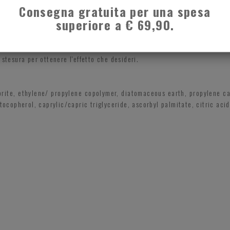
Consegna gratuita per una spesa
superiore a € 69,90.
utte.
a delle labbra e definire bene il volume.
entro fino agli angoli della bocca.
 stesura per ottenere l'effetto che desideri.
rite, ethylene/ propylene copolymer, diatomaceous earth, propylene carb
 tocopherol, caprylic/capric triglyceride, ascorbyl palmitate, citric aci