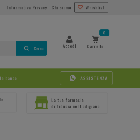
Informativa Privacy
Chi siamo
Whishlist
0
Accedi
Carrello
Cerca
da banco
ASSISTENZA
le
La tua farmacia
di fiducia nel Lodigiano