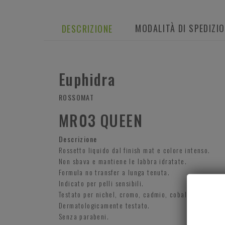
MODALITÀ DI SPEDIZI
DESCRIZIONE
Euphidra
ROSSOMAT
MR03 QUEEN
Descrizione
Rossetto liquido dal finish mat e colore intenso.
Non sbava e mantiene le labbra idratate.
Formula no transfer a lunga tenuta.
Indicato per pelli sensibili.
Testato per nichel, cromo, cadmio, cobalto, arsenic
Dermatologicamente testato.
Senza parabeni.