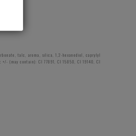
onate, talc, aroma, silica, 1,2-hexanediol, caprylyl
d; +/- (may contain): CI 77891, CI 15850, CI 19140, CI