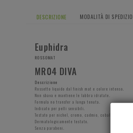
MODALITÀ DI SPEDIZI
DESCRIZIONE
Euphidra
ROSSOMAT
MR04 DIVA
Descrizione
Rossetto liquido dal finish mat e colore intenso.
Non sbava e mantiene le labbra idratate.
Formula no transfer a lunga tenuta.
Indicato per pelli sensibili.
Testato per nichel, cromo, cadmio, cobalto, arsenic
Dermatologicamente testato.
Senza parabeni.