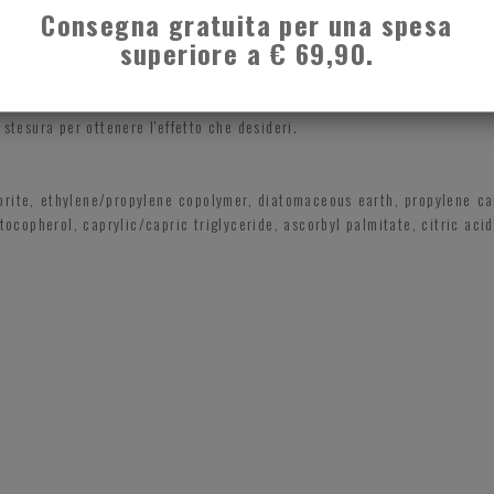
Consegna gratuita per una spesa
superiore a € 69,90.
utte.
a delle labbra e definire bene il volume.
entro fino agli angoli della bocca.
 stesura per ottenere l'effetto che desideri.
rite, ethylene/propylene copolymer, diatomaceous earth, propylene carb
 tocopherol, caprylic/capric triglyceride, ascorbyl palmitate, citric aci