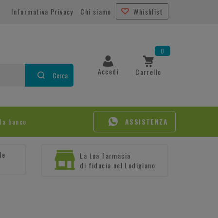
Informativa Privacy
Chi siamo
Whishlist
0
Accedi
Carrello
Cerca
da banco
ASSISTENZA
le
La tua farmacia
di fiducia nel Lodigiano