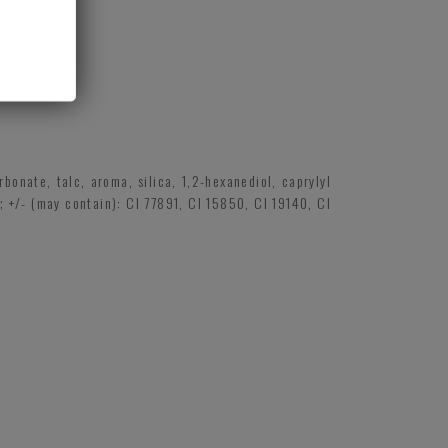
onate, talc, aroma, silica, 1,2-hexanediol, caprylyl
d; +/- (may contain): CI 77891, CI 15850, CI 19140, CI