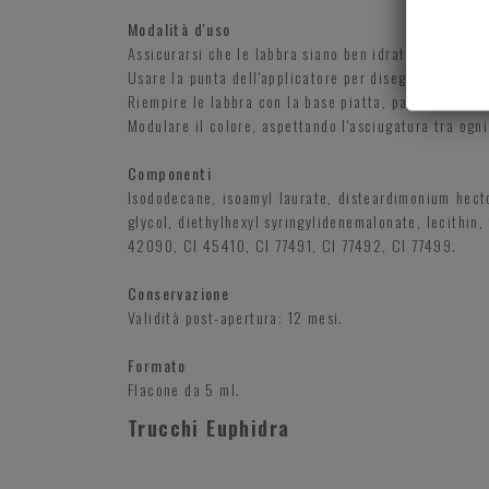
Modalità d'uso
Assicurarsi che le labbra siano ben idratate ma asci
Usare la punta dell'applicatore per disegnare la line
Riempire le labbra con la base piatta, partendo dal c
Modulare il colore, aspettando l'asciugatura tra ogni
Componenti
Isododecane, isoamyl laurate, disteardimonium hecto
glycol, diethylhexyl syringylidenemalonate, lecithin,
42090, CI 45410, CI 77491, CI 77492, CI 77499.
Conservazione
Validità post-apertura: 12 mesi.
Formato
Flacone da 5 ml.
Trucchi Euphidra