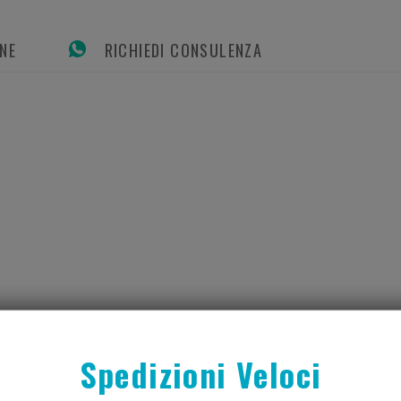
ONE
RICHIEDI CONSULENZA
o, antimonio e piombo.
Spedizioni Veloci