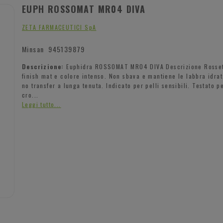
EUPH ROSSOMAT MR04 DIVA
ZETA FARMACEUTICI SpA
Minsan
945139879
Descrizione:
Euphidra ROSSOMAT MR04 DIVA Descrizione Rossett
finish mat e colore intenso. Non sbava e mantiene le labbra idra
no transfer a lunga tenuta. Indicato per pelli sensibili. Testato p
cro...
Leggi tutto...