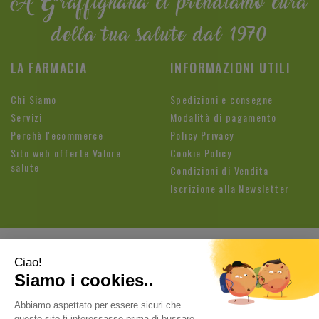
A Graffignana ci prendiamo cura
della tua salute dal 1970
LA FARMACIA
INFORMAZIONI UTILI
Chi Siamo
Spedizioni e consegne
Servizi
Modalità di pagamento
Perchè l'ecommerce
Policy Privacy
Sito web offerte Valore
Cookie Policy
salute
Condizioni di Vendita
Iscrizione alla Newsletter