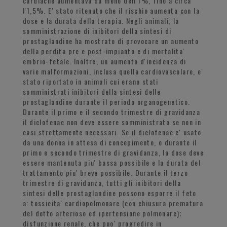
cardiache aumentava da meno dell'1%, fino a circa
l'1,5%. E' stato ritenuto che il rischio aumenta con la
dose e la durata della terapia. Negli animali, la
somministrazione di inibitori della sintesi di
prostaglandine ha mostrato di provocare un aumento
della perdita pre e post-impianto e di mortalita'
embrio-fetale. Inoltre, un aumento d'incidenza di
varie malformazioni, inclusa quella cardiovascolare, e'
stato riportato in animali cui erano stati
somministrati inibitori della sintesi delle
prostaglandine durante il periodo organogenetico.
Durante il primo e il secondo trimestre di gravidanza
il diclofenac non deve essere somministrato se non in
casi strettamente necessari. Se il diclofenac e' usato
da una donna in attesa di concepimento, o durante il
primo e secondo trimestre di gravidanza, la dose deve
essere mantenuta piu' bassa possibile e la durata del
trattamento piu' breve possibile. Durante il terzo
trimestre di gravidanza, tutti gli inibitori della
sintesi delle prostaglandine possono esporre il feto
a: tossicita' cardiopolmonare (con chiusura prematura
del dotto arterioso ed ipertensione polmonare);
disfunzione renale, che puo' progredire in