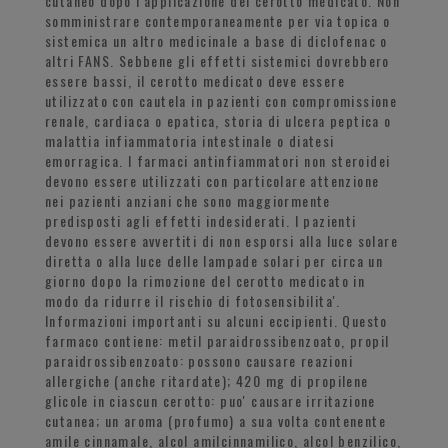
cutaneo dopo l'applicazione del cerotto medicato. Non
somministrare contemporaneamente per via topica o
sistemica un altro medicinale a base di diclofenac o
altri FANS. Sebbene gli effetti sistemici dovrebbero
essere bassi, il cerotto medicato deve essere
utilizzato con cautela in pazienti con compromissione
renale, cardiaca o epatica, storia di ulcera peptica o
malattia infiammatoria intestinale o diatesi
emorragica. I farmaci antinfiammatori non steroidei
devono essere utilizzati con particolare attenzione
nei pazienti anziani che sono maggiormente
predisposti agli effetti indesiderati. I pazienti
devono essere avvertiti di non esporsi alla luce solare
diretta o alla luce delle lampade solari per circa un
giorno dopo la rimozione del cerotto medicato in
modo da ridurre il rischio di fotosensibilita'.
Informazioni importanti su alcuni eccipienti. Questo
farmaco contiene: metil paraidrossibenzoato, propil
paraidrossibenzoato: possono causare reazioni
allergiche (anche ritardate); 420 mg di propilene
glicole in ciascun cerotto: puo' causare irritazione
cutanea; un aroma (profumo) a sua volta contenente
amile cinnamale, alcol amilcinnamilico, alcol benzilico,