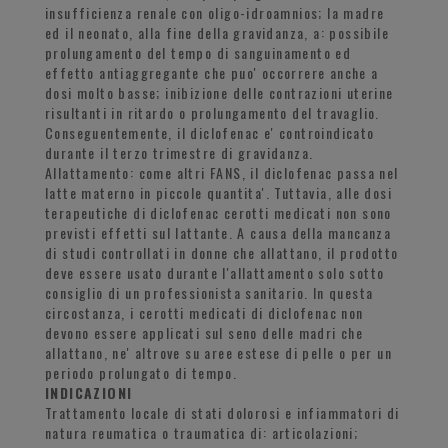
insufficienza renale con oligo-idroamnios; la madre
ed il neonato, alla fine della gravidanza, a: possibile
prolungamento del tempo di sanguinamento ed
effetto antiaggregante che puo' occorrere anche a
dosi molto basse; inibizione delle contrazioni uterine
risultanti in ritardo o prolungamento del travaglio.
Conseguentemente, il diclofenac e' controindicato
durante il terzo trimestre di gravidanza.
Allattamento: come altri FANS, il diclofenac passa nel
latte materno in piccole quantita'. Tuttavia, alle dosi
terapeutiche di diclofenac cerotti medicati non sono
previsti effetti sul lattante. A causa della mancanza
di studi controllati in donne che allattano, il prodotto
deve essere usato durante l'allattamento solo sotto
consiglio di un professionista sanitario. In questa
circostanza, i cerotti medicati di diclofenac non
devono essere applicati sul seno delle madri che
allattano, ne' altrove su aree estese di pelle o per un
periodo prolungato di tempo.
INDICAZIONI
Trattamento locale di stati dolorosi e infiammatori di
natura reumatica o traumatica di: articolazioni;