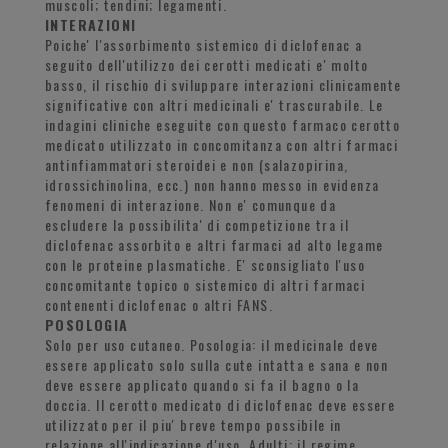
muscoli; tendini; legamenti.
INTERAZIONI
Poiche' l'assorbimento sistemico di diclofenac a
seguito dell'utilizzo dei cerotti medicati e' molto
basso, il rischio di sviluppare interazioni clinicamente
significative con altri medicinali e' trascurabile. Le
indagini cliniche eseguite con questo farmaco cerotto
medicato utilizzato in concomitanza con altri farmaci
antinfiammatori steroidei e non (salazopirina,
idrossichinolina, ecc.) non hanno messo in evidenza
fenomeni di interazione. Non e' comunque da
escludere la possibilita' di competizione tra il
diclofenac assorbito e altri farmaci ad alto legame
con le proteine plasmatiche. E' sconsigliato l'uso
concomitante topico o sistemico di altri farmaci
contenenti diclofenac o altri FANS.
POSOLOGIA
Solo per uso cutaneo. Posologia: il medicinale deve
essere applicato solo sulla cute intatta e sana e non
deve essere applicato quando si fa il bagno o la
doccia. Il cerotto medicato di diclofenac deve essere
utilizzato per il piu' breve tempo possibile in
relazione all'indicazione d'uso. Adulti: il regime