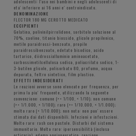
adolescenti: l'uso nei bambini e negli adolescenti di
eta' inferiore ai 16 anni e' controindicato.
DENOMINAZIONE
FLECTOR 180 MG CEROTTO MEDICATO
ECCIPIENTI
Gelatina, polivinilpirrolidone, sorbitolo soluzione al
70%, caolino, titanio biossido, glicole propilenico,
metile paraidrossi-benzoato, propile
paraidrossibenzoato, edetato bisodico, acido
tartarico, diidrossialluminio aminoacetato,
carbossimetilcellulosa sodica, poliacrilato sodico, 1-
3-butilen glicole, polisorbato 80, profumo, acqua
depurata, feltro sintetico, film plastico.
EFFETTI INDESIDERATI
Le reazioni avverse sono elencate per frequenza, per
prima la piu' frequente, utilizzando la seguente
convenzione: comune (>= 1/100, < 1/10); non comune
(>= 1/1.000, < 1/100); raro (>= 1/10.000, < 1/1.000);
molto raro (< 1/10.000); non nota: non puo' essere
stimata dai dati disponibili. Infezioni e infestazioni.
Molto raro: rash con pustole. Disturbi del sistema
immunitario. Molto raro: ipersensibilità (inclusa
orticaria), edema angioneurotico, reazione