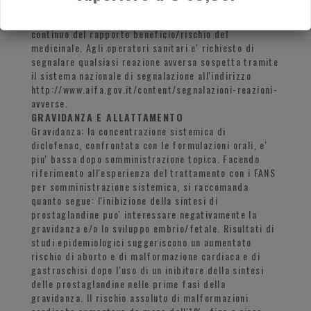
verificano dopo l'autorizzazione del medicinale e'
importante, in quanto permette un monitoraggio
continuo del rapporto beneficio/rischio del
medicinale. Agli operatori sanitari e' richiesto di
segnalare qualsiasi reazione avversa sospetta tramite
il sistema nazionale di segnalazione all'indirizzo
http://www.aifa.gov.it/content/segnalazioni-reazioni-
avverse.
GRAVIDANZA E ALLATTAMENTO
Gravidanza: la concentrazione sistemica di
diclofenac, confrontata con le formulazioni orali, e'
piu' bassa dopo somministrazione topica. Facendo
riferimento all'esperienza del trattamento con i FANS
per somministrazione sistemica, si raccomanda
quanto segue: l'inibizione della sintesi di
prostaglandine puo' interessare negativamente la
gravidanza e/o lo sviluppo embrio/fetale. Risultati di
studi epidemiologici suggeriscono un aumentato
rischio di aborto e di malformazione cardiaca e di
gastroschisi dopo l'uso di un inibitore della sintesi
delle prostaglandine nelle prime fasi della
gravidanza. Il rischio assoluto di malformazioni