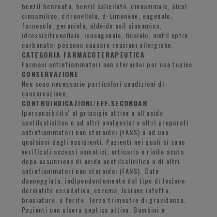
benzil benzoato, benzil salicilato, cinnammale, alcol
cinnamilico, citronellolo, d-Limonene, eugenolo,
farnesolo, geraniolo, aldeide exil cinnamica,
idrossicitronellale, isoeugenolo, linalolo, metil eptin
carbonato: possono causare reazioni allergiche.
CATEGORIA FARMACOTERAPEUTICA
Farmaci antinfiammatori non steroidei per uso topico.
CONSERVAZIONE
Non sono necessarie particolari condizioni di
conservazione.
CONTROINDICAZIONI/EFF.SECONDAR
Ipersensibilita' al principio attivo o all'acido
acetilsalicilico o ad altri analgesici o altri preparati
antinfiammatori non steroidei (FANS) o ad uno
qualsiasi degli eccipienti. Pazienti nei quali si sono
verificati accessi asmatici, orticaria o rinite acuta
dopo assunzione di acido acetilsalicilico o di altri
antinfiammatori non steroidei (FANS). Cute
danneggiata, indipendentemente dal tipo di lesione:
dermatite essudativa, eczema, lesione infetta,
bruciature, o ferite. Terzo trimestre di gravidanza.
Pazienti con ulcera peptica attiva. Bambini e