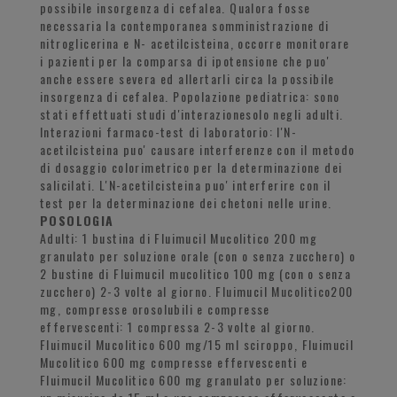
possibile insorgenza di cefalea. Qualora fosse
necessaria la contemporanea somministrazione di
nitroglicerina e N- acetilcisteina, occorre monitorare
i pazienti per la comparsa di ipotensione che puo'
anche essere severa ed allertarli circa la possibile
insorgenza di cefalea. Popolazione pediatrica: sono
stati effettuati studi d'interazionesolo negli adulti.
Interazioni farmaco-test di laboratorio: l'N-
acetilcisteina puo' causare interferenze con il metodo
di dosaggio colorimetrico per la determinazione dei
salicilati. L'N-acetilcisteina puo' interferire con il
test per la determinazione dei chetoni nelle urine.
POSOLOGIA
Adulti: 1 bustina di Fluimucil Mucolitico 200 mg
granulato per soluzione orale (con o senza zucchero) o
2 bustine di Fluimucil mucolitico 100 mg (con o senza
zucchero) 2-3 volte al giorno. Fluimucil Mucolitico200
mg, compresse orosolubili e compresse
effervescenti: 1 compressa 2-3 volte al giorno.
Fluimucil Mucolitico 600 mg/15 ml sciroppo, Fluimucil
Mucolitico 600 mg compresse effervescenti e
Fluimucil Mucolitico 600 mg granulato per soluzione: