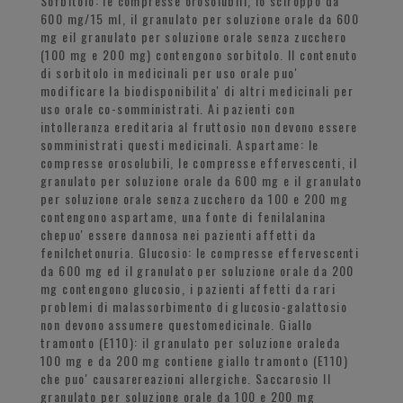
Sorbitolo: le compresse orosolubili, lo sciroppo da
600 mg/15 ml, il granulato per soluzione orale da 600
mg eil granulato per soluzione orale senza zucchero
(100 mg e 200 mg) contengono sorbitolo. Il contenuto
di sorbitolo in medicinali per uso orale puo'
modificare la biodisponibilita' di altri medicinali per
uso orale co-somministrati. Ai pazienti con
intolleranza ereditaria al fruttosio non devono essere
somministrati questi medicinali. Aspartame: le
compresse orosolubili, le compresse effervescenti, il
granulato per soluzione orale da 600 mg e il granulato
per soluzione orale senza zucchero da 100 e 200 mg
contengono aspartame, una fonte di fenilalanina
chepuo' essere dannosa nei pazienti affetti da
fenilchetonuria. Glucosio: le compresse effervescenti
da 600 mg ed il granulato per soluzione orale da 200
mg contengono glucosio, i pazienti affetti da rari
problemi di malassorbimento di glucosio-galattosio
non devono assumere questomedicinale. Giallo
tramonto (E110): il granulato per soluzione oraleda
100 mg e da 200 mg contiene giallo tramonto (E110)
che puo' causarereazioni allergiche. Saccarosio Il
granulato per soluzione orale da 100 e 200 mg