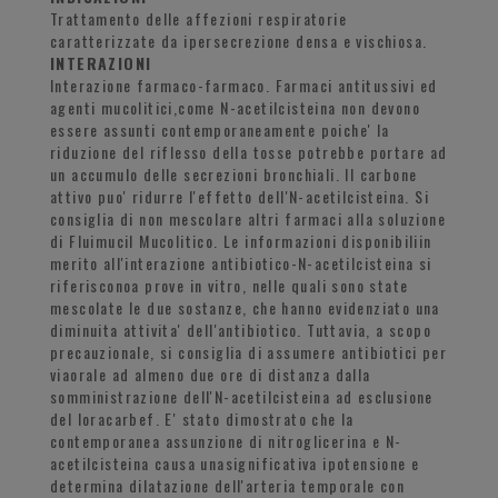
Trattamento delle affezioni respiratorie
caratterizzate da ipersecrezione densa e vischiosa.
INTERAZIONI
Interazione farmaco-farmaco. Farmaci antitussivi ed
agenti mucolitici,come N-acetilcisteina non devono
essere assunti contemporaneamente poiche' la
riduzione del riflesso della tosse potrebbe portare ad
un accumulo delle secrezioni bronchiali. Il carbone
attivo puo' ridurre l'effetto dell'N-acetilcisteina. Si
consiglia di non mescolare altri farmaci alla soluzione
di Fluimucil Mucolitico. Le informazioni disponibiliin
merito all'interazione antibiotico-N-acetilcisteina si
riferisconoa prove in vitro, nelle quali sono state
mescolate le due sostanze, che hanno evidenziato una
diminuita attivita' dell'antibiotico. Tuttavia, a scopo
precauzionale, si consiglia di assumere antibiotici per
viaorale ad almeno due ore di distanza dalla
somministrazione dell'N-acetilcisteina ad esclusione
del loracarbef. E' stato dimostrato che la
contemporanea assunzione di nitroglicerina e N-
acetilcisteina causa unasignificativa ipotensione e
determina dilatazione dell'arteria temporale con