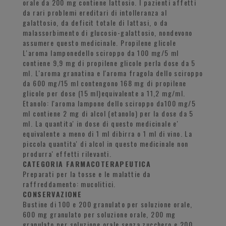
orale da 200 mg contiene lattosio. I pazienti affetti
da rari problemi ereditari di intolleranza al
galattosio, da deficit totale di lattasi, o da
malassorbimento di glucosio-galattosio, nondevono
assumere questo medicinale. Propilene glicole
L'aroma lamponedello sciroppo da 100 mg/5 ml
contiene 9,9 mg di propilene glicole perla dose da 5
ml. L'aroma granatina e l'aroma fragola dello sciroppo
da 600 mg/15 ml contengono 168 mg di propilene
glicole per dose (15 ml)equivalente a 11,2 mg/ml.
Etanolo: l'aroma lampone dello sciroppo da100 mg/5
ml contiene 2 mg di alcol (etanolo) per la dose da 5
ml. La quantita' in dose di questo medicinale e'
equivalente a meno di 1 ml dibirra o 1 ml di vino. La
piccola quantita' di alcol in questo medicinale non
produrra' effetti rilevanti.
CATEGORIA FARMACOTERAPEUTICA
Preparati per la tosse e le malattie da
raffreddamento: mucolitici.
CONSERVAZIONE
Bustine di 100 e 200 granulato per soluzione orale,
600 mg granulato per soluzione orale, 200 mg
granulato per soluzione orale senza zucchero e 200