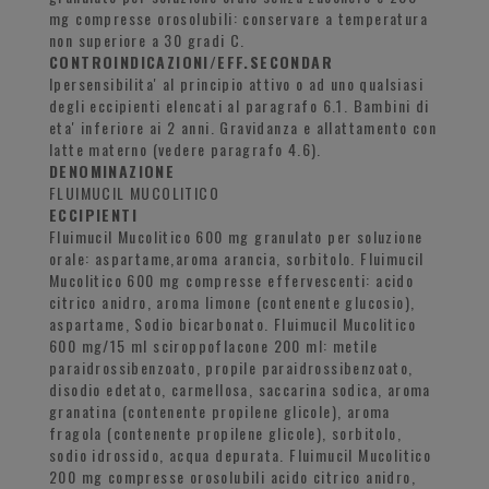
mg compresse orosolubili: conservare a temperatura
non superiore a 30 gradi C.
CONTROINDICAZIONI/EFF.SECONDAR
Ipersensibilita' al principio attivo o ad uno qualsiasi
degli eccipienti elencati al paragrafo 6.1. Bambini di
eta' inferiore ai 2 anni. Gravidanza e allattamento con
latte materno (vedere paragrafo 4.6).
DENOMINAZIONE
FLUIMUCIL MUCOLITICO
ECCIPIENTI
Fluimucil Mucolitico 600 mg granulato per soluzione
orale: aspartame,aroma arancia, sorbitolo. Fluimucil
Mucolitico 600 mg compresse effervescenti: acido
citrico anidro, aroma limone (contenente glucosio),
aspartame, Sodio bicarbonato. Fluimucil Mucolitico
600 mg/15 ml sciroppoflacone 200 ml: metile
paraidrossibenzoato, propile paraidrossibenzoato,
disodio edetato, carmellosa, saccarina sodica, aroma
granatina (contenente propilene glicole), aroma
fragola (contenente propilene glicole), sorbitolo,
sodio idrossido, acqua depurata. Fluimucil Mucolitico
200 mg compresse orosolubili acido citrico anidro,