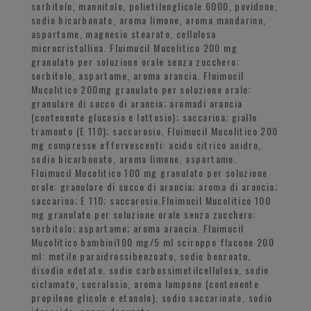
sorbitolo, mannitolo, polietilenglicole 6000, povidone,
sodio bicarbonato, aroma limone, aroma mandarino,
aspartame, magnesio stearato, cellulosa
microcristallina. Fluimucil Mucolitico 200 mg
granulato per soluzione orale senza zucchero:
sorbitolo, aspartame, aroma arancia. Fluimucil
Mucolitico 200mg granulato per soluzione orale:
granulare di succo di arancia; aromadi arancia
(contenente glucosio e lattosio); saccarina; giallo
tramonto (E 110); saccarosio. Fluimucil Mucolitico 200
mg compresse effervescenti: acido citrico anidro,
sodio bicarbonato, aroma limone, aspartame.
Fluimucil Mucolitico 100 mg granulato per soluzione
orale: granulare di succo di arancia; aroma di arancia;
saccarina; E 110; saccarosio.Fluimucil Mucolitico 100
mg granulato per soluzione orale senza zucchero:
sorbitolo; aspartame; aroma arancia. Fluimucil
Mucolitico bambini100 mg/5 ml sciroppo flacone 200
ml: metile paraidrossibenzoato, sodio benzoato,
disodio edetato, sodio carbossimetilcellulosa, sodio
ciclamato, sucralosio, aroma lampone (contenente
propilene glicole e etanolo), sodio saccarinato, sodio