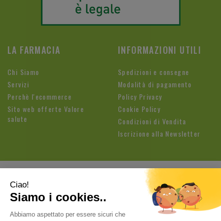
LA FARMACIA
INFORMAZIONI UTILI
Chi Siamo
Spedizioni e consegne
Servizi
Modalità di pagamento
Perchè l'ecommerce
Policy Privacy
Sito web offerte Valore
Cookie Policy
salute
Condizioni di Vendita
Iscrizione alla Newsletter