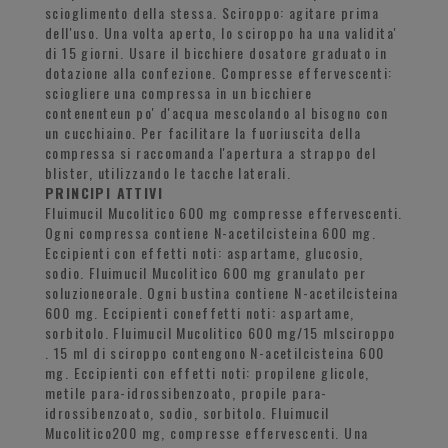
scioglimento della stessa. Sciroppo: agitare prima
dell'uso. Una volta aperto, lo sciroppo ha una validita'
di 15 giorni. Usare il bicchiere dosatore graduato in
dotazione alla confezione. Compresse effervescenti:
sciogliere una compressa in un bicchiere
contenenteun po' d'acqua mescolando al bisogno con
un cucchiaino. Per facilitare la fuoriuscita della
compressa si raccomanda l'apertura a strappo del
blister, utilizzando le tacche laterali.
PRINCIPI ATTIVI
Fluimucil Mucolitico 600 mg compresse effervescenti.
Ogni compressa contiene N-acetilcisteina 600 mg.
Eccipienti con effetti noti: aspartame, glucosio,
sodio. Fluimucil Mucolitico 600 mg granulato per
soluzioneorale. Ogni bustina contiene N-acetilcisteina
600 mg. Eccipienti coneffetti noti: aspartame,
sorbitolo. Fluimucil Mucolitico 600 mg/15 mlsciroppo
. 15 ml di sciroppo contengono N-acetilcisteina 600
mg. Eccipienti con effetti noti: propilene glicole,
metile para-idrossibenzoato, propile para-
idrossibenzoato, sodio, sorbitolo. Fluimucil
Mucolitico200 mg, compresse effervescenti. Una