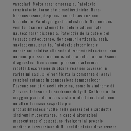
vascolari. Molto rare: emorragia. Patologie
respiratorie, toraciche e mediastiniche. Raro:
broncospasmo, dispnea; non note:ostruzione
bronchiale. Patologie gastrointestinali. Non comuni:
vomito, diarrea, stomatite, dolore addominale,
nausea; rare: dispepsia. Patologie della cute e del
tessuto sottocutaneo. Non comuni orticaria, rash,
angioedema, prurito. Patologie sistemiche e
condizioni relative alla sede di somministrazione. Non
comuni: piressia, non note: edema della faccia. Esami
diagnostici. Non comuni: pressione arteriosa
ridotta.Descrizione di alcune reazioni avverse: in
rarissimi casi, si e' verificata la comparsa di gravi
reazioni cutanee in connessione temporalecon
l'assunzione di N-acetilcisteina, come la sindrome di
Stevens-Johnson e la sindrome di Lyell. Sebbene nella
maggior parte dei casi sia stato identificato almeno
un altro farmaco sospetto piu'
probabilmentecoinvolto nella genesi delle suddette
sindromi mucocutanee, in caso dialterazioni
mucocutanee e' opportuno rivolgersi al proprio
medico e l'assunzione di N- acetilcisteina deve essere