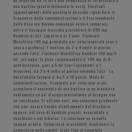
un misurino da 15 ml o una compressa effervescente o
una bustina (preferibilmente la sera). Eventuali
aggiustamenti della posologia possono riguardare la
frequenza delle somministrazioni o il frazionamento
della dose ma devono comunque essere compresi
entro il dosaggio massimo giornaliero di 600 mg.
Bambini di eta' superiore ai 2 anni. Fluimucil
Mucolitico 100 mg granulato per soluzioneorale (con o
senza zucchero): 1 bustina da 2 a 4 volte al giorno,
secondo l'eta'. Fluimucil Mucolitico bambini 100 mg/5
ml, sciroppo: la dose raccomandata e' 100 mg di N-
acetilcisteina, pari a 5 ml (corrispondenti a 1
misurino), da 2 a 4 volte al giorno secondo l'eta'. La
duratadella terapia e' da 5 a 10 giorni. Modo di
somministrazione. Granulato per soluzione orale:
sciogliere il contenuto di una bustina in un bicchiere
contenente un po' d'acqua mescolando al bisogno con
un cucchiaino. Si ottiene cosi' una soluzione gradevole
che puo' essere bevuta direttamente dal bicchiere
oppure, nel caso di bambini piccoli, esseredata a
cucchiaini o nel biberon. La soluzione va assunta
appena pronta. Compresse orosolubili: mantenere la
compressa nella cavita' orale fino al completo