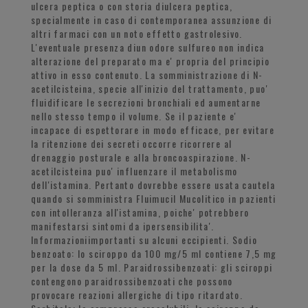
ulcera peptica o con storia diulcera peptica,
specialmente in caso di contemporanea assunzione di
altri farmaci con un noto effetto gastrolesivo.
L'eventuale presenza diun odore sulfureo non indica
alterazione del preparato ma e' propria del principio
attivo in esso contenuto. La somministrazione di N-
acetilcisteina, specie all'inizio del trattamento, puo'
fluidificare le secrezioni bronchiali ed aumentarne
nello stesso tempo il volume. Se il paziente e'
incapace di espettorare in modo efficace, per evitare
la ritenzione dei secreti occorre ricorrere al
drenaggio posturale e alla broncoaspirazione. N-
acetilcisteina puo' influenzare il metabolismo
dell'istamina. Pertanto dovrebbe essere usata cautela
quando si somministra Fluimucil Mucolitico in pazienti
con intolleranza all'istamina, poiche' potrebbero
manifestarsi sintomi da ipersensibilita'.
Informazioniimportanti su alcuni eccipienti. Sodio
benzoato: lo sciroppo da 100 mg/5 ml contiene 7,5 mg
per la dose da 5 ml. Paraidrossibenzoati: gli sciroppi
contengono paraidrossibenzoati che possono
provocare reazioni allergiche di tipo ritardato.