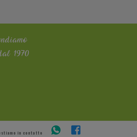
endiamo
dal 1970
estiamo in contatto