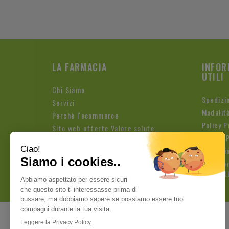
LA FARMACIA
INFOR
UTILI
Chi Siamo
Spedizi
Servizi
Modalit
Perchè l'ecommerce
Policy P
Sito web offerte Valore salute
Cookie P
Condizio
Iscrizio
Newslet
Pagamenti sicuri