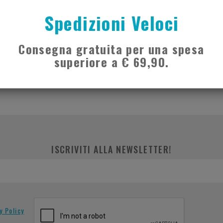
Spedizioni Veloci
ONE
RICHIEDI CONSULENZA
Consegna gratuita per una spesa
superiore a € 69,90.
ISCRIVITI ALLA NEWSLETTER!
y Policy