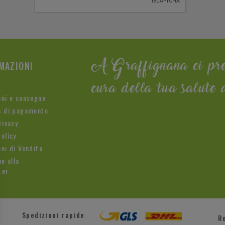
MAZIONI
A Graffignana ci pr
cura della tua salute 
oni e consegne
à di pagamento
rivacy
olicy
ni di Vendita
ne alla
ter
Spedizioni rapide
R