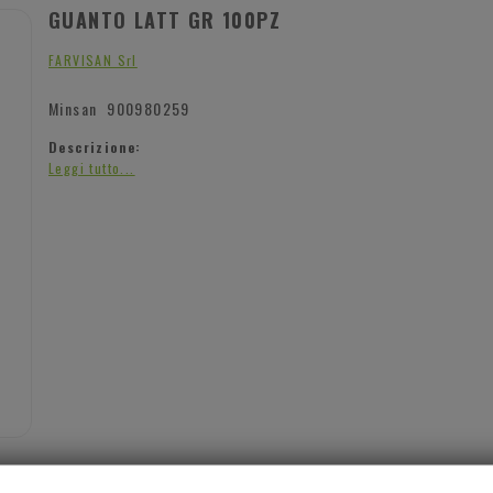
GUANTO LATT GR 100PZ
FARVISAN Srl
Minsan
900980259
Descrizione:
Leggi tutto...