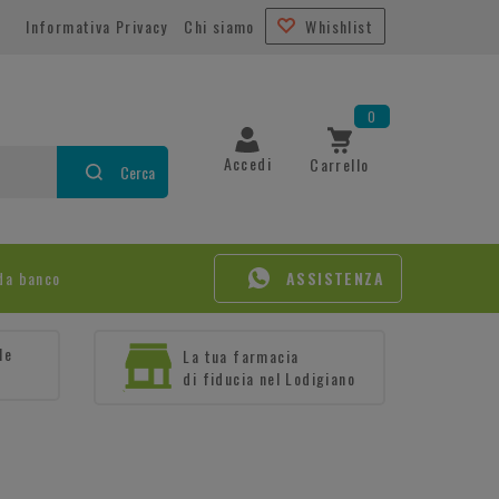
Informativa Privacy
Chi siamo
Whishlist
0
Accedi
Carrello
Cerca
da banco
ASSISTENZA
le
La tua farmacia
di fiducia nel Lodigiano