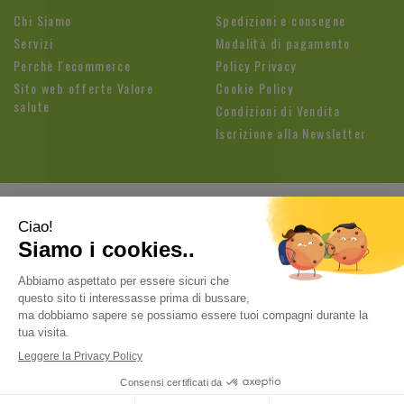
Chi Siamo
Spedizioni e consegne
Servizi
Modalità di pagamento
Perchè l'ecommerce
Policy Privacy
Sito web offerte Valore
Cookie Policy
salute
Condizioni di Vendita
Iscrizione alla Newsletter
Farmacia Fioroni di Brandolese Paolo
| Sede legale: Via
Cavallotti, 3 26813 Graffignana (LO) | Tel.:
037188820
ordini@farmaciafioroni.com
| P.Iva: 05062570964