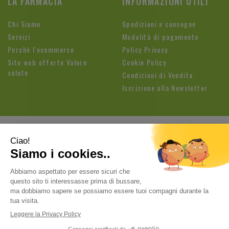
LA FARMACIA
INFORMAZIONI UTILI
Chi Siamo
Spedizioni e consegne
Servizi
Modalità di pagamento
Perchè l'ecommerce
Policy Privacy
Sito web offerte Valore
Cookie Policy
salute
Condizioni di Vendita
Iscrizione alla Newsletter
Farmacia Fioroni di Brandolese Paolo
| Sede legale: Via
Cavallotti, 3 26813 Graffignana (LO) | Tel.:
037188820
ordini@farmaciafioroni.com
| P.Iva: 05062570964