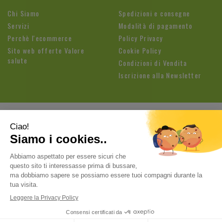
Chi Siamo
Spedizioni e consegne
Servizi
Modalità di pagamento
Perchè l'ecommerce
Policy Privacy
Sito web offerte Valore
Cookie Policy
salute
Condizioni di Vendita
Iscrizione alla Newsletter
Farmacia Fioroni di Brandolese Paolo
| Sede legale: Via
Cavallotti, 3 26813 Graffignana (LO) | Tel.:
037188820
ordini@farmaciafioroni.com
| P.Iva: 05062570964