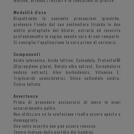
lenitive, attenua i rossori e le sensazioni di prurito.
Modalità d'uso
Rispettando le consuete precauzioni igieniche,
prelevare l’ovulo dal suo contenitore tirando le due
alette pretagliate del blister, estrarlo ed inserirlo
profondamente in vagina avendo cura di non romperlo.
Si consiglia l’applicazione la sera prima di coricarsi.
Componenti
Acido ialuronico, Acido lattico, Calendula, Protectol®
(Dipropylene glycol, Betula alba extract, Scrophularia
nodosa extract), Aloe barbadensis, Vitamina E,
Trigliceridi semisintetici, Silice colloidale anidra,
Calcio lattato.
Avvertenze
Prima di procedere assicurarsi di avere le mani
accuratamente pulite.
Non utilizzare se la confezione risulta essere aperta o
danneggiata.
Una volta inserito non può essere rimosso.
Tenere lontano dalla portata dei bambini.