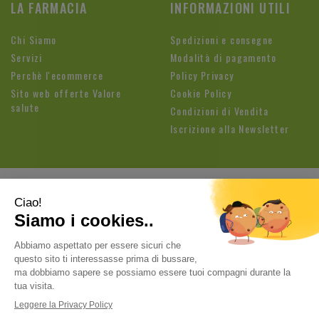
LA FARMACIA
INFORMAZIONI UTILI
Chi Siamo
Spedizioni e consegne
Servizi
Modalità di pagamento
Perchè l'ecommerce
Policy Privacy
Sito web offerte Valore
Cookie Policy
salute
Condizioni di Vendita
Iscrizione alla Newsletter
Farmacia Fioroni di Brandolese Paolo
| Sede legale: Via
Cavallotti, 3 26813 Graffignana (LO) | Tel.:
037188820
ordini@farmaciafioroni.com
| P.Iva: 05062570964