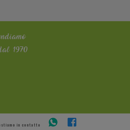
endiamo
dal 1970
estiamo in contatto