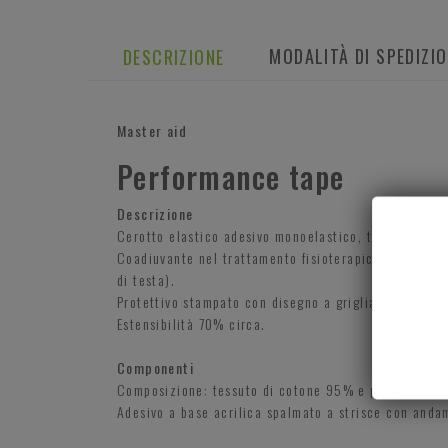
MODALITÀ DI SPEDIZI
DESCRIZIONE
Master aid
Performance tape
Descrizione
Cerotto elastico adesivo monoelastico, traspirante e
Coadiuvante nel trattamento fisioterapico di un'ampi
di testa).
Protettivo stampato con disegno a griglia per facilita
Estensibilità 70% circa.
Componenti
Composizione: tessuto di cotone 95% e poliuretano
Adesivo a base acrilica spalmato a strisce con anda