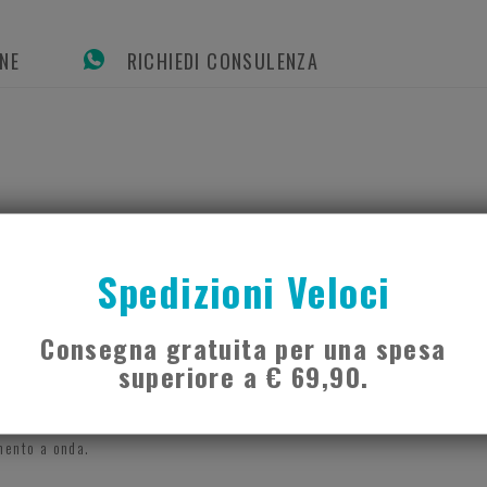
ONE
RICHIEDI CONSULENZA
 resistente.
Spedizioni Veloci
a varietà di disfunzioni (infiammazioni, rigidità articolari, affiancame
re il taglio preciso del cerotto.
Consegna gratuita per una spesa
superiore a € 69,90.
 5%.
mento a onda.