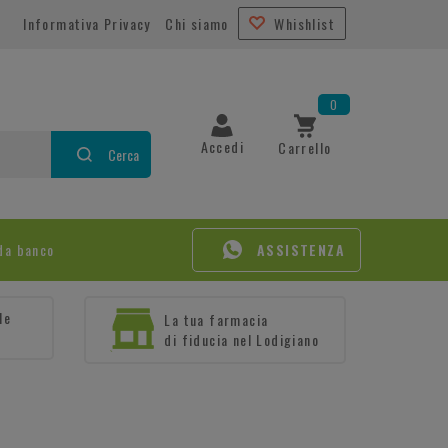
Informativa Privacy
Chi siamo
Whishlist
0
Accedi
Carrello
Cerca
da banco
ASSISTENZA
le
La tua farmacia
di fiducia nel Lodigiano