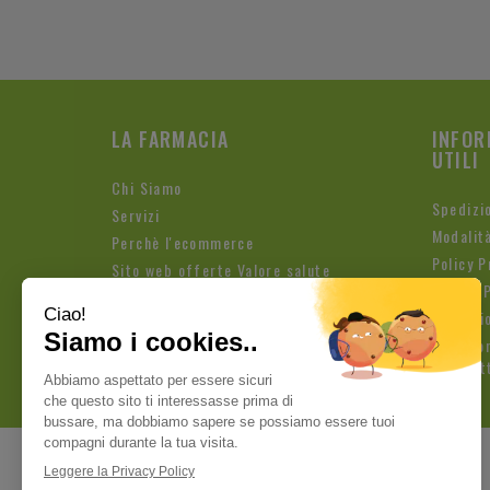
LA FARMACIA
INFOR
UTILI
Chi Siamo
Spedizi
Servizi
Modalit
Perchè l'ecommerce
Policy P
Sito web offerte Valore salute
Cookie P
Condizio
Iscrizio
Newslet
Pagamenti sicuri