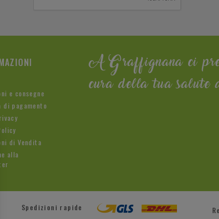
MAZIONI
A Graffignana ci pr
cura della tua salute 
oni e consegne
à di pagamento
rivacy
olicy
ni di Vendita
ne alla
ter
Spedizioni rapide
R