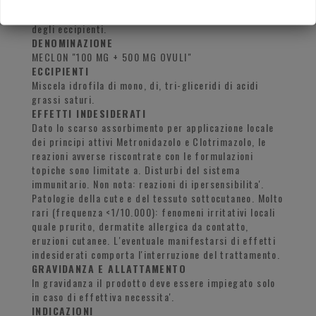
CONTROINDICAZIONI/EFF.SECONDAR
Ipersensibilita' verso i principi attivi od uno qualsiasi
degli eccipienti.
DENOMINAZIONE
MECLON "100 MG + 500 MG OVULI"
ECCIPIENTI
Miscela idrofila di mono, di, tri-gliceridi di acidi
grassi saturi.
EFFETTI INDESIDERATI
Dato lo scarso assorbimento per applicazione locale
dei principi attivi Metronidazolo e Clotrimazolo, le
reazioni avverse riscontrate con le formulazioni
topiche sono limitate a. Disturbi del sistema
immunitario. Non nota: reazioni di ipersensibilita'.
Patologie della cute e del tessuto sottocutaneo. Molto
rari (frequenza <1/10.000): fenomeni irritativi locali
quale prurito, dermatite allergica da contatto,
eruzioni cutanee. L'eventuale manifestarsi di effetti
indesiderati comporta l'interruzione del trattamento.
GRAVIDANZA E ALLATTAMENTO
In gravidanza il prodotto deve essere impiegato solo
in caso di effettiva necessita'.
INDICAZIONI