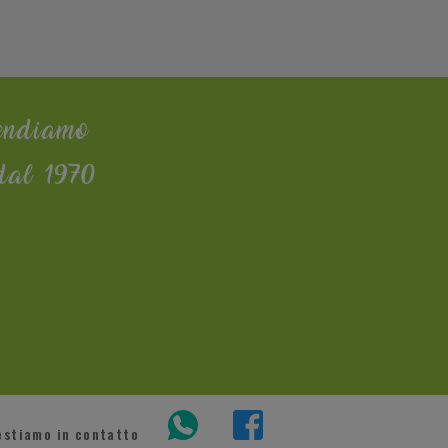
endiamo
dal 1970
estiamo in contatto