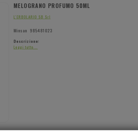
MELOGRANO PROFUMO 50ML
L'ERBOLARIO SB Srl
Minsan
985481023
Descrizione:
Leggi tutto...