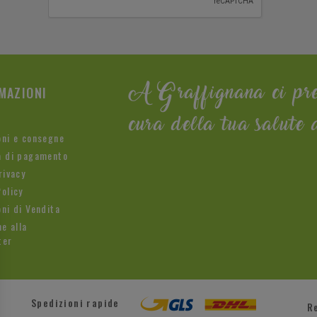
MAZIONI
A Graffignana ci pr
cura della tua salute 
oni e consegne
à di pagamento
rivacy
olicy
ni di Vendita
ne alla
ter
Spedizioni rapide
R