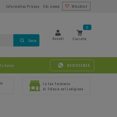
Informativa Privacy
Chi siamo
Whishlist
0
Accedi
Carrello
Cerca
da banco
ASSISTENZA
le
La tua farmacia
di fiducia nel Lodigiano