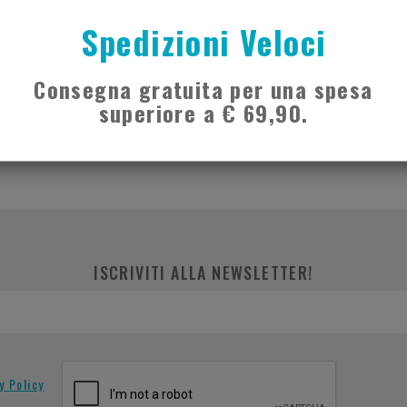
Spedizioni Veloci
ONE
RICHIEDI CONSULENZA
Consegna gratuita per una spesa
superiore a € 69,90.
ISCRIVITI ALLA NEWSLETTER!
y Policy