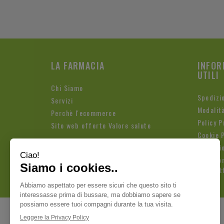
LA FARMACIA
INFOR
UTILI
Chi Siamo
Spedizi
Servizi
Modalit
Perchè l'ecommerce
Policy P
Sito web offerte Valore salute
Cookie P
Condizio
Iscrizio
Newslet
Pagamenti sicuri