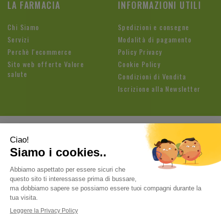
LA FARMACIA
INFORMAZIONI UTILI
Chi Siamo
Spedizioni e consegne
Servizi
Modalità di pagamento
Perchè l'ecommerce
Policy Privacy
Sito web offerte Valore
Cookie Policy
salute
Condizioni di Vendita
Iscrizione alla Newsletter
Farmacia Fioroni di Brandolese Paolo
| Sede legale: Via
Cavallotti, 3 26813 Graffignana (LO) | Tel.:
037188820
ordini@farmaciafioroni.com
| P.Iva: 05062570964