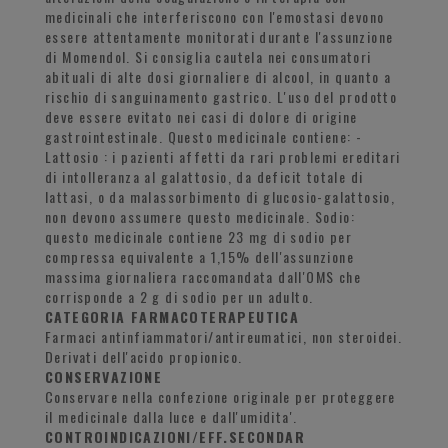
medicinali che interferiscono con l'emostasi devono
essere attentamente monitorati durante l'assunzione
di Momendol. Si consiglia cautela nei consumatori
abituali di alte dosi giornaliere di alcool, in quanto a
rischio di sanguinamento gastrico. L'uso del prodotto
deve essere evitato nei casi di dolore di origine
gastrointestinale. Questo medicinale contiene: -
Lattosio : i pazienti affetti da rari problemi ereditari
di intolleranza al galattosio, da deficit totale di
lattasi, o da malassorbimento di glucosio-galattosio,
non devono assumere questo medicinale. Sodio:
questo medicinale contiene 23 mg di sodio per
compressa equivalente a 1,15% dell'assunzione
massima giornaliera raccomandata dall'OMS che
corrisponde a 2 g di sodio per un adulto.
CATEGORIA FARMACOTERAPEUTICA
Farmaci antinfiammatori/antireumatici, non steroidei.
Derivati dell'acido propionico.
CONSERVAZIONE
Conservare nella confezione originale per proteggere
il medicinale dalla luce e dall'umidita'.
CONTROINDICAZIONI/EFF.SECONDAR