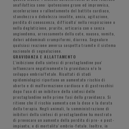
anafilattica sono: ipotensione grave ed improvvisa,
accelerazione o rallentamento del battito cardiaco,
stanchezza o debolezza insolite, ansia, agitazione,
perdita di conoscenza, difficolta' nella respirazione o
nella deglutizione, prurito, orticaria con o senza
angioedema, arrossamento della cute, nausea, vomito,
dolori addominali crampiformi, diarrea. Segnalare
qualsiasi reazione avversa sospetta tramite il sistema
nazionale di segnalazione.
GRAVIDANZA E ALLATTAMENTO
L'inibizione della sintesi di prostaglandine puo'
influenzare negativamente la gravidanza e/o lo
sviluppo embrio/fetale. Risultati di studi
epidemiologici riportano un aumentato rischio di
aborto e di malformazione cardiaca e di gastroschisi
dopo l'uso di un inibitore della sintesi delle
prostaglandine nelle prime fasi della gravidanza. Si
ritiene che il rischio aumenta con la dose e la durata
della terapia. Negli animali, la somministrazione di
inibitori della sintesi di prostaglandine ha mostrato
di provocare un aumento della perdita di pre- e post-
impianto, e di mortalita' embrio-fetale. Inoltre, in