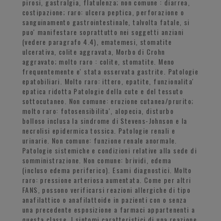
pirosi, gastralgia, flatulenza; non comune : diarrea,
costipazione; raro: ulcera peptica, perforazione o
sanguinamento gastrointestinale, talvolta fatale, si
puo' manifestare soprattutto nei soggetti anziani
(vedere paragrafo 4.4), ematemesi, stomatite
ulcerativa, colite aggravata, Morbo di Crohn
aggravato; molto raro : colite, stomatite. Meno
frequentemente e' stata osservata gastrite. Patologie
epatobiliari. Molto raro: ittero, epatite, funzionalita'
epatica ridotta Patologie della cute e del tessuto
sottocutaneo. Non comune: eruzione cutanea/prurito;
molto raro: fotosensibilita', alopecia, disturbo
bolloso inclusa la sindrome di Stevens-Johnson e la
necrolisi epidermica tossica. Patologie renali e
urinarie. Non comune: funzione renale anormale.
Patologie sistemiche e condizioni relative alla sede di
somministrazione. Non comune: brividi, edema
(incluso edema periferico). Esami diagnostici. Molto
raro: pressione arteriosa aumentata. Come per altri
FANS, possono verificarsi reazioni allergiche di tipo
anafilattico o anafilattoide in pazienti con o senza
una precedente esposizione a farmaci appartenenti a
questa classe. I sintomi caratteristici di una reazione