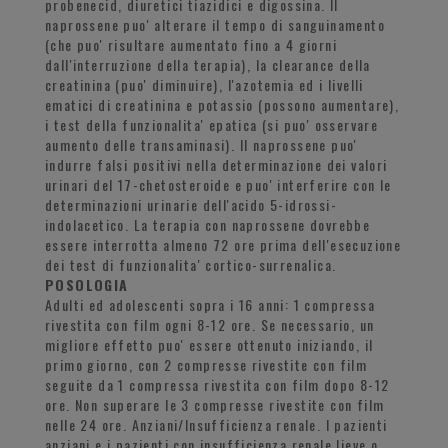
probenecid, diuretici tiazidici e digossina. Il
naprossene puo' alterare il tempo di sanguinamento
(che puo' risultare aumentato fino a 4 giorni
dall'interruzione della terapia), la clearance della
creatinina (puo' diminuire), l'azotemia ed i livelli
ematici di creatinina e potassio (possono aumentare),
i test della funzionalita' epatica (si puo' osservare
aumento delle transaminasi). Il naprossene puo'
indurre falsi positivi nella determinazione dei valori
urinari del 17-chetosteroide e puo' interferire con le
determinazioni urinarie dell'acido 5-idrossi-
indolacetico. La terapia con naprossene dovrebbe
essere interrotta almeno 72 ore prima dell'esecuzione
dei test di funzionalita' cortico-surrenalica.
POSOLOGIA
Adulti ed adolescenti sopra i 16 anni: 1 compressa
rivestita con film ogni 8-12 ore. Se necessario, un
migliore effetto puo' essere ottenuto iniziando, il
primo giorno, con 2 compresse rivestite con film
seguite da 1 compressa rivestita con film dopo 8-12
ore. Non superare le 3 compresse rivestite con film
nelle 24 ore. Anziani/Insufficienza renale. I pazienti
anziani e i pazienti con insufficienza renale lieve o