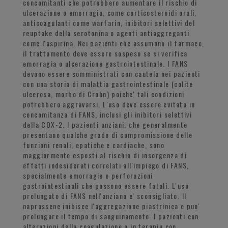
concomitanti che potrebbero aumentare il rischio di
ulcerazione o emorragia, come corticosteroidi orali,
anticoagulanti come warfarin, inibitori selettivi del
reuptake della serotonina o agenti antiaggreganti
come l'aspirina. Nei pazienti che assumono il farmaco,
il trattamento deve essere sospeso se si verifica
emorragia o ulcerazione gastrointestinale. I FANS
devono essere somministrati con cautela nei pazienti
con una storia di malattia gastrointestinale (colite
ulcerosa, morbo di Crohn) poiche' tali condizioni
potrebbero aggravarsi. L'uso deve essere evitato in
concomitanza di FANS, inclusi gli inibitori selettivi
della COX-2. I pazienti anziani, che generalmente
presentano qualche grado di compromissione delle
funzioni renali, epatiche e cardiache, sono
maggiormente esposti al rischio di insorgenza di
effetti indesiderati correlati all'impiego di FANS,
specialmente emorragie e perforazioni
gastrointestinali che possono essere fatali. L'uso
prolungato di FANS nell'anziano e' sconsigliato. Il
naprossene inibisce l'aggregazione piastrinica e puo'
prolungare il tempo di sanguinamento. I pazienti con
alterazioni della coagulazione o in terapia con