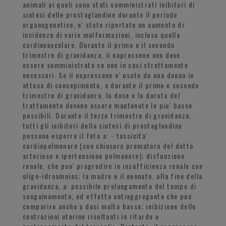
animali ai quali sono stati somministrati inibitori di
sintesi delle prostaglandine durante il periodo
organogenetico, e' stato riportato un aumento di
incidenza di varie malformazioni, inclusa quella
cardiovascolare. Durante il primo e il secondo
trimestre di gravidanza, il naprossene non deve
essere somministrato se non in casi strettamente
necessari. Se il naprossene e' usato da una donna in
attesa di concepimento, o durante il primo e secondo
trimestre di gravidanza, la dose e la durata del
trattamento devono essere mantenute le piu' basse
possibili. Durante il terzo trimestre di gravidanza,
tutti gli inibitori della sintesi di prostaglandine
possono esporre il feto a: - tossicita'
cardiopolmonare (con chiusura prematura del dotto
arterioso e ipertensione polmonare); disfunzione
renale, che puo' progredire in insufficienza renale con
oligo-idroamnios; la madre e il neonato, alla fine della
gravidanza, a: possibile prolungamento del tempo di
sanguinamento, ed effetto antiaggregante che puo'
comparire anche a dosi molto basse; inibizione delle
contrazioni uterine risultanti in ritardo o