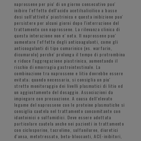
naprossene per piu' di un giorno consecutivo puo'
inibire l'effetto dell'acido acetilsalicilico a basse
dosi sull'attivita' piastrinica e questa inibizione puo'
persistere per alcuni giorni dopo l'interruzione del
trattamento con naprossene. La rilevanza clinica di
questa interazione non e' nota. Il naprossene puo'
aumentare l'effetto degli anticoagulanti, come gli
anticoagulanti di tipo cumarinico (es. warfarin,
dicumarolo) perche' prolunga il tempo di protrombina
e riduce l'aggregazione piastrinica, aumentando il
rischio di emorragia gastrointestinale. La
combinazione tra naprossene e litio dovrebbe essere
evitata; quando necessaria, si consiglia un piu'
stretto monitoraggio dei livelli plasmatici di litio ed
un aggiustamento del dosaggio. Associazioni da
impiegare con precauzione. A causa dell'elevato
legame del naprossene con le proteine plasmatiche si
consiglia cautela nel trattamento concomitante con
idantoinici o sulfamidici. Deve essere adottata
particolare cautela anche nei pazienti in trattamento
con ciclosporine, tacrolimo, sulfaniluree, diuretici
d'ansa, metotressato, beta-bloccanti, ACE-inibitori,