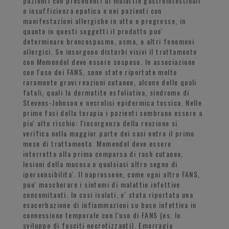
pazienti con precedenti di malattie gastrointestinali
o insufficienza epatica e nei pazienti con
manifestazioni allergiche in atto o pregresse, in
quanto in questi soggetti il prodotto puo'
determinare broncospasmo, asma, o altri fenomeni
allergici. Se insorgono disturbi visivi il trattamento
con Momendol deve essere sospeso. In associazione
con l'uso dei FANS, sono state riportate molto
raramente gravi reazioni cutanee, alcune delle quali
fatali, quali la dermatite esfoliativa, sindrome di
Stevens-Johnson e necrolisi epidermica tossica. Nelle
prime fasi della terapia i pazienti sembrano essere a
piu' alto rischio: l'insorgenza della reazione si
verifica nella maggior parte dei casi entro il primo
mese di trattamento. Momendol deve essere
interrotto alla prima comparsa di rash cutaneo,
lesioni della mucosa o qualsiasi altro segno di
ipersensibilita'. Il naprossene, come ogni altro FANS,
puo' mascherare i sintomi di malattie infettive
concomitanti. In casi isolati, e' stata riportata una
esacerbazione di infiammazioni su base infettiva in
connessione temporale con l'uso di FANS (es. lo
sviluppo di fasciti necrotizzanti). Emorragia