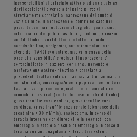
Ipersensibilita' al principio attivo o ad uno qualsiasi
degli eccipienti o verso altri principi attivi
strettamente correlati al naprossene dal punto di
vista chimico. Il naprossene e' controindicato nei
pazienti con manifestazioni allergiche, quali asma,
orticaria, rinite, polipi nasali, angioedema, e reazioni
anafilattiche o anafilattoidi indotte da acido
acetilsalicilico, analgesici, antinfiammatori non
steroidei (FANS) e/o antireumatici, a causa della
possibile sensibilita' crociata. Il naprossene e'
controindicato in pazienti con sanguinamento o
perforazione gastro-intestinale correlata a
precedenti trattamenti con farmaci antinfiammatori
non steroidei, emorragia/ulcera peptica ricorrente in
fase attiva o precedente, malattie infiammatorie
croniche intestinali (coliti ulcerose, morbo di Crohn),
grave insufficienza epatica, grave insufficienza
cardiaca, grave insufficienza renale (clearance della
creatinina < 30 ml/min), angioedema, in corso di
terapia intensiva con diuretici, e in soggetti con
emorragia in atto e a rischio di emorragia in corso di
terapia con anticoagulanti. - Terzo trimestre di