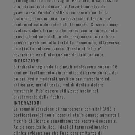
prolungamento del travaglio. Pertanto, il naprossene
e' controindicato durante il terzo trimestre di
gravidanza. Poiche' i FANS sono escreti nel latte
materno, come misura precauzionale il loro uso e'
controindicato durante l'allattamento. Ci sono alcune
evidenze che i farmaci che inibiscono la sintesi delle
prostaglandine e della ciclo-ossigenasi potrebbero
causare problemi alla fertilita' femminile, attraverso
un effetto sull'ovulazione. Questo effetto e'
reversibile con l'interruzione del trattamento.
INDICAZIONI
E' indicato negli adulti e negli adolescenti sopra i 16
anni nel trattamento sintomatico di breve durata dei
dolori lievi e moderati quali dolore muscolare ed
articolare, mal di testa, mal di denti e dolore
mestruale. Puo' essere utilizzato anche nel
trattamento della febbre.
INTERAZIONI
La somministrazione di naprossene con altri FANS o
corticosteroidi non e' consigliata in quanto aumenta il
rischio di ulcere e sanguinamento gastro-duodenale.
Acido acetilsalicilico. I dati di farmacodimanica
clinica evidenziano che l'uso concomitante di