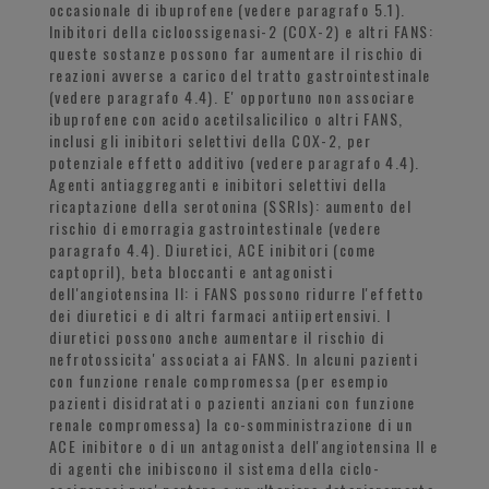
occasionale di ibuprofene (vedere paragrafo 5.1).
Inibitori della cicloossigenasi-2 (COX-2) e altri FANS:
queste sostanze possono far aumentare il rischio di
reazioni avverse a carico del tratto gastrointestinale
(vedere paragrafo 4.4). E' opportuno non associare
ibuprofene con acido acetilsalicilico o altri FANS,
inclusi gli inibitori selettivi della COX-2, per
potenziale effetto additivo (vedere paragrafo 4.4).
Agenti antiaggreganti e inibitori selettivi della
ricaptazione della serotonina (SSRIs): aumento del
rischio di emorragia gastrointestinale (vedere
paragrafo 4.4). Diuretici, ACE inibitori (come
captopril), beta bloccanti e antagonisti
dell'angiotensina II: i FANS possono ridurre l'effetto
dei diuretici e di altri farmaci antiipertensivi. I
diuretici possono anche aumentare il rischio di
nefrotossicita' associata ai FANS. In alcuni pazienti
con funzione renale compromessa (per esempio
pazienti disidratati o pazienti anziani con funzione
renale compromessa) la co-somministrazione di un
ACE inibitore o di un antagonista dell'angiotensina II e
di agenti che inibiscono il sistema della ciclo-