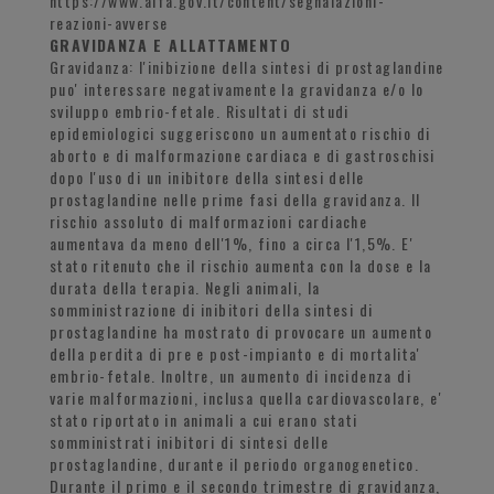
https://www.aifa.gov.it/content/segnalazioni-
reazioni-avverse
GRAVIDANZA E ALLATTAMENTO
Gravidanza: l'inibizione della sintesi di prostaglandine
puo' interessare negativamente la gravidanza e/o lo
sviluppo embrio-fetale. Risultati di studi
epidemiologici suggeriscono un aumentato rischio di
aborto e di malformazione cardiaca e di gastroschisi
dopo l'uso di un inibitore della sintesi delle
prostaglandine nelle prime fasi della gravidanza. Il
rischio assoluto di malformazioni cardiache
aumentava da meno dell'1%, fino a circa l'1,5%. E'
stato ritenuto che il rischio aumenta con la dose e la
durata della terapia. Negli animali, la
somministrazione di inibitori della sintesi di
prostaglandine ha mostrato di provocare un aumento
della perdita di pre e post-impianto e di mortalita'
embrio-fetale. Inoltre, un aumento di incidenza di
varie malformazioni, inclusa quella cardiovascolare, e'
stato riportato in animali a cui erano stati
somministrati inibitori di sintesi delle
prostaglandine, durante il periodo organogenetico.
Durante il primo e il secondo trimestre di gravidanza,