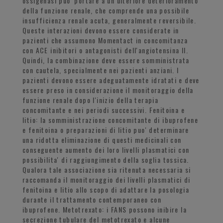
ossigenasi puo' portare a un ulteriore deterioramento
della funzione renale, che comprende una possibile
insufficienza renale acuta, generalmente reversibile.
Queste interazioni devono essere considerate in
pazienti che assumono Momentact in concomitanza
con ACE inibitori o antagonisti dell'angiotensina II.
Quindi, la combinazione deve essere somministrata
con cautela, specialmente nei pazienti anziani. I
pazienti devono essere adeguatamente idratati e deve
essere preso in considerazione il monitoraggio della
funzione renale dopo l'inizio della terapia
concomitante e nei periodi successivi. Fenitoina e
litio: la somministrazione concomitante di ibuprofene
e fenitoina o preparazioni di litio puo' determinare
una ridotta eliminazione di questi medicinali con
conseguente aumento dei loro livelli plasmatici con
possibilita' di raggiungimento della soglia tossica.
Qualora tale associazione sia ritenuta necessaria si
raccomanda il monitoraggio dei livelli plasmatici di
fenitoina e litio allo scopo di adattare la posologia
durante il trattamento contemporaneo con
ibuprofene. Metotrexato: i FANS possono inibire la
secrezione tubulare del metotrexato e alcune