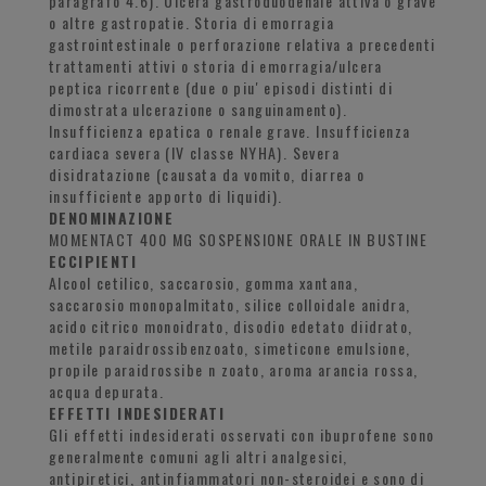
paragrafo 4.6). Ulcera gastroduodenale attiva o grave
o altre gastropatie. Storia di emorragia
gastrointestinale o perforazione relativa a precedenti
trattamenti attivi o storia di emorragia/ulcera
peptica ricorrente (due o piu' episodi distinti di
dimostrata ulcerazione o sanguinamento).
Insufficienza epatica o renale grave. Insufficienza
cardiaca severa (IV classe NYHA). Severa
disidratazione (causata da vomito, diarrea o
insufficiente apporto di liquidi).
DENOMINAZIONE
MOMENTACT 400 MG SOSPENSIONE ORALE IN BUSTINE
ECCIPIENTI
Alcool cetilico, saccarosio, gomma xantana,
saccarosio monopalmitato, silice colloidale anidra,
acido citrico monoidrato, disodio edetato diidrato,
metile paraidrossibenzoato, simeticone emulsione,
propile paraidrossibe n zoato, aroma arancia rossa,
acqua depurata.
EFFETTI INDESIDERATI
Gli effetti indesiderati osservati con ibuprofene sono
generalmente comuni agli altri analgesici,
antipiretici, antinfiammatori non-steroidei e sono di