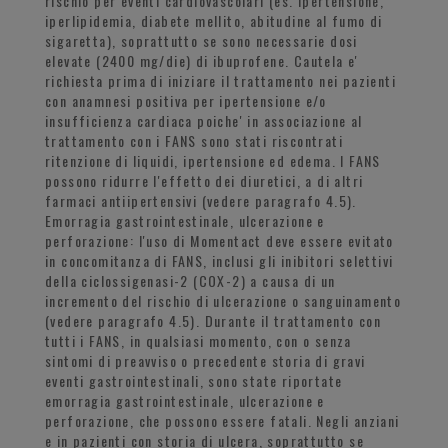
rischio per eventi cardiovascolari (es. ipertensione,
iperlipidemia, diabete mellito, abitudine al fumo di
sigaretta), soprattutto se sono necessarie dosi
elevate (2400 mg/die) di ibuprofene. Cautela e'
richiesta prima di iniziare il trattamento nei pazienti
con anamnesi positiva per ipertensione e/o
insufficienza cardiaca poiche' in associazione al
trattamento con i FANS sono stati riscontrati
ritenzione di liquidi, ipertensione ed edema. I FANS
possono ridurre l'effetto dei diuretici, a di altri
farmaci antiipertensivi (vedere paragrafo 4.5).
Emorragia gastrointestinale, ulcerazione e
perforazione: l'uso di Momentact deve essere evitato
in concomitanza di FANS, inclusi gli inibitori selettivi
della ciclossigenasi-2 (COX-2) a causa di un
incremento del rischio di ulcerazione o sanguinamento
(vedere paragrafo 4.5). Durante il trattamento con
tutti i FANS, in qualsiasi momento, con o senza
sintomi di preavviso o precedente storia di gravi
eventi gastrointestinali, sono state riportate
emorragia gastrointestinale, ulcerazione e
perforazione, che possono essere fatali. Negli anziani
e in pazienti con storia di ulcera, soprattutto se