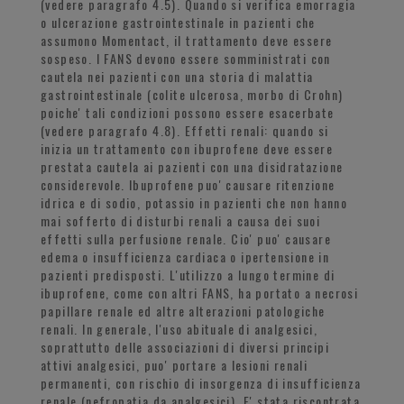
(vedere paragrafo 4.5). Quando si verifica emorragia
o ulcerazione gastrointestinale in pazienti che
assumono Momentact, il trattamento deve essere
sospeso. I FANS devono essere somministrati con
cautela nei pazienti con una storia di malattia
gastrointestinale (colite ulcerosa, morbo di Crohn)
poiche' tali condizioni possono essere esacerbate
(vedere paragrafo 4.8). Effetti renali: quando si
inizia un trattamento con ibuprofene deve essere
prestata cautela ai pazienti con una disidratazione
considerevole. Ibuprofene puo' causare ritenzione
idrica e di sodio, potassio in pazienti che non hanno
mai sofferto di disturbi renali a causa dei suoi
effetti sulla perfusione renale. Cio' puo' causare
edema o insufficienza cardiaca o ipertensione in
pazienti predisposti. L'utilizzo a lungo termine di
ibuprofene, come con altri FANS, ha portato a necrosi
papillare renale ed altre alterazioni patologiche
renali. In generale, l'uso abituale di analgesici,
soprattutto delle associazioni di diversi principi
attivi analgesici, puo' portare a lesioni renali
permanenti, con rischio di insorgenza di insufficienza
renale (nefropatia da analgesici). E' stata riscontrata