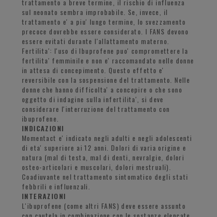
trattamento a breve termine, il rischio di influenza
sul neonato sembra improbabile. Se, invece, il
trattamento e' a piu' lungo termine, lo svezzamento
precoce dovrebbe essere considerato. I FANS devono
essere evitati durante l'allattamento materno.
Fertilita': l'uso di Ibuprofene puo' compromettere la
fertilita' femminile e non e' raccomandato nelle donne
in attesa di concepimento. Questo effetto e'
reversibile con la sospensione del trattamento. Nelle
donne che hanno difficolta' a concepire o che sono
oggetto di indagine sulla infertilita', si deve
considerare l'interruzione del trattamento con
ibuprofene.
INDICAZIONI
Momentact e' indicato negli adulti e negli adolescenti
di eta' superiore ai 12 anni. Dolori di varia origine e
natura (mal di testa, mal di denti, nevralgie, dolori
osteo-articolari e muscolari, dolori mestruali).
Coadiuvante nel trattamento sintomatico degli stati
febbrili e influenzali.
INTERAZIONI
L'ibuprofene (come altri FANS) deve essere assunto
con cautela in combinazione con le sostanze elencate