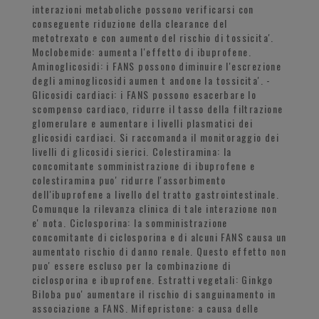
interazioni metaboliche possono verificarsi con
conseguente riduzione della clearance del
metotrexato e con aumento del rischio di tossicita'.
Moclobemide: aumenta l'effetto di ibuprofene.
Aminoglicosidi: i FANS possono diminuire l'escrezione
degli aminoglicosidi aumen t andone la tossicita'. -
Glicosidi cardiaci: i FANS possono esacerbare lo
scompenso cardiaco, ridurre il tasso della filtrazione
glomerulare e aumentare i livelli plasmatici dei
glicosidi cardiaci. Si raccomanda il monitoraggio dei
livelli di glicosidi sierici. Colestiramina: la
concomitante somministrazione di ibuprofene e
colestiramina puo' ridurre l'assorbimento
dell'ibuprofene a livello del tratto gastrointestinale.
Comunque la rilevanza clinica di tale interazione non
e' nota. Ciclosporina: la somministrazione
concomitante di ciclosporina e di alcuni FANS causa un
aumentato rischio di danno renale. Questo effetto non
puo' essere escluso per la combinazione di
ciclosporina e ibuprofene. Estratti vegetali: Ginkgo
Biloba puo' aumentare il rischio di sanguinamento in
associazione a FANS. Mifepristone: a causa delle