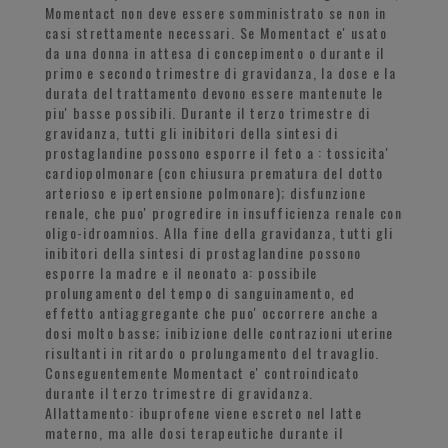
Momentact non deve essere somministrato se non in
casi strettamente necessari. Se Momentact e' usato
da una donna in attesa di concepimento o durante il
primo e secondo trimestre di gravidanza, la dose e la
durata del trattamento devono essere mantenute le
piu' basse possibili. Durante il terzo trimestre di
gravidanza, tutti gli inibitori della sintesi di
prostaglandine possono esporre il feto a : tossicita'
cardiopolmonare (con chiusura prematura del dotto
arterioso e ipertensione polmonare); disfunzione
renale, che puo' progredire in insufficienza renale con
oligo-idroamnios. Alla fine della gravidanza, tutti gli
inibitori della sintesi di prostaglandine possono
esporre la madre e il neonato a: possibile
prolungamento del tempo di sanguinamento, ed
effetto antiaggregante che puo' occorrere anche a
dosi molto basse; inibizione delle contrazioni uterine
risultanti in ritardo o prolungamento del travaglio.
Conseguentemente Momentact e' controindicato
durante il terzo trimestre di gravidanza.
Allattamento: ibuprofene viene escreto nel latte
materno, ma alle dosi terapeutiche durante il