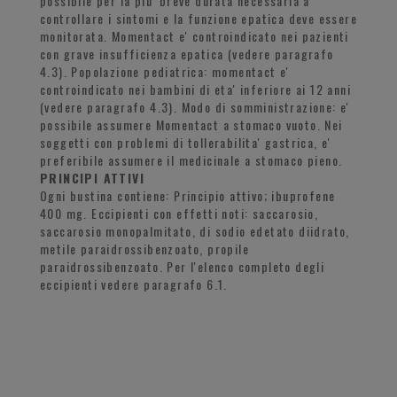
possibile per la piu' breve durata necessaria a
controllare i sintomi e la funzione epatica deve essere
monitorata. Momentact e' controindicato nei pazienti
con grave insufficienza epatica (vedere paragrafo
4.3). Popolazione pediatrica: momentact e'
controindicato nei bambini di eta' inferiore ai 12 anni
(vedere paragrafo 4.3). Modo di somministrazione: e'
possibile assumere Momentact a stomaco vuoto. Nei
soggetti con problemi di tollerabilita' gastrica, e'
preferibile assumere il medicinale a stomaco pieno.
PRINCIPI ATTIVI
Ogni bustina contiene: Principio attivo; ibuprofene
400 mg. Eccipienti con effetti noti: saccarosio,
saccarosio monopalmitato, di sodio edetato diidrato,
metile paraidrossibenzoato, propile
paraidrossibenzoato. Per l'elenco completo degli
eccipienti vedere paragrafo 6.1.