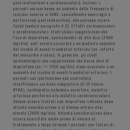
gastrointestinali e cardiovascolari). Anziani: i
pazienti anziani hanno un aumento della frequenza di
reazioni avverse ai FANS, specialmente emorragie e
perforazioni gastrointestinali, che possono essere
fatali (vedere paragrafo 4.2). Effetti cardiovascolari
e cerebrovascolari: studi clinici suggeriscono che
l'uso di ibuprofene, specialmente ad alte dosi (2400
mg/die), puo' essere associato a un modesto aumento
del rischio di eventi trombotici arteriosi (es. infarto
del miocardio o ictus). In generale, gli studi
epidemiologici non suggeriscono che basse dosi di
ibuprofene (es. <= 1200 mg/die) siano associate a un
aumento del rischio di eventi trombotici arteriosi. I
pazienti con ipertensione non controllata,
insufficienza cardiaca congestizia (II-III classe
NYHA), cardiopatia ischemica accertata, malattia
arteriosa periferica e/o malattia cerebrovascolare
devono essere trattati con ibuprofene soltanto dopo
attenta considerazione e si devono evitare dosi
elevate (2400 mg/die). Attenta considerazione deve
essere esercitata anche prima di avviare al
trattamento a lungo termine i pazienti con fattori di