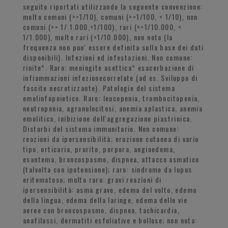
seguito riportati utilizzando la seguente convenzione:
molto comuni (>=1/10), comuni (>=1/100, < 1/10), non
comuni (>= 1/ 1.000,<1/100), rari (>=1/10.000, <
1/1.000), molto rari (<1/10.000), non nota (la
frequenza non puo' essere definita sulla base dei dati
disponibili). Infezioni ed infestazioni. Non comune:
rinite*. Raro: meningite asettica* esacerbazione di
infiammazioni infezionecorrelate (ad es. Sviluppo di
fascite necrotizzante). Patologie del sistema
emolinfopoietico. Raro: leucopenia, trombocitopenia,
neutropenia, agranulocitosi, anemia aplastica, anemia
emolitica, inibizione dell'aggregazione piastrinica.
Disturbi del sistema immunitario. Non comune:
reazioni da ipersensibilità; eruzione cutanea di vario
tipo, orticaria, prurito, porpora, angioedema,
esantema, broncospasmo, dispnea, attacco asmatico
(talvolta con ipotensione); raro: sindrome da lupus
eritematoso; molto raro: gravi reazioni di
ipersensibilità: asma grave, edema del volto, edema
della lingua, edema della laringe, edema delle vie
aeree con broncospasmo, dispnea, tachicardia,
anafilassi, dermatiti esfoliative e bollose; non nota: