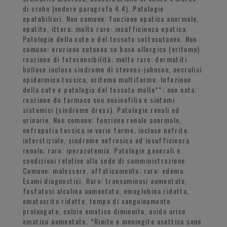
di crohn (vedere paragrafo 4.4). Patologie
epatobiliari. Non comune: funzione epatica anormale,
epatite, ittero; molto raro: insufficienza epatica.
Patologie della cute e del tessuto sottocutaneo. Non
comune: eruzione cutanea su base allergica (eritema)
reazione di fotosensibilità; molto raro: dermatiti
bollose incluse sindrome di stevens-johnson, necrolisi
epidermica tossica, eritema multiforme. Infezione
della cute e patologia del tessuto molle**; non nota:
reazione da farmaco con eosinofilia e sintomi
sistemici (sindrome dress). Patologie renali ed
urinarie. Non comune: funzione renale anormale,
nefropatia tossica in varie forme, incluse nefrite
interstiziale, sindrome nefrosica ed insufficienza
renale; raro: iperazotemia. Patologie generali e
condizioni relative alla sede di somministrazione.
Comune: malessere, affaticamento; raro: edema.
Esami diagnostici. Raro: transaminasi aumentate,
fosfatasi alcalina aumentata, emoglobina ridotta,
ematocrito ridotto, tempo di sanguinamento
prolungato, calcio ematico diminuito, acido urico
ematico aumentato. *Rinite e meningite asettica sono