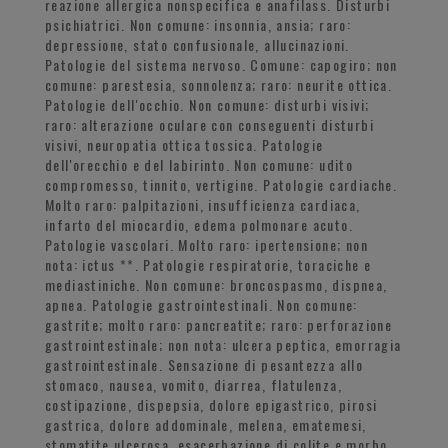
reazione allergica nonspecifica e anafilass. Disturbi
psichiatrici. Non comune: insonnia, ansia; raro:
depressione, stato confusionale, allucinazioni.
Patologie del sistema nervoso. Comune: capogiro; non
comune: parestesia, sonnolenza; raro: neurite ottica.
Patologie dell'occhio. Non comune: disturbi visivi;
raro: alterazione oculare con conseguenti disturbi
visivi, neuropatia ottica tossica. Patologie
dell'orecchio e del labirinto. Non comune: udito
compromesso, tinnito, vertigine. Patologie cardiache.
Molto raro: palpitazioni, insufficienza cardiaca,
infarto del miocardio, edema polmonare acuto.
Patologie vascolari. Molto raro: ipertensione; non
nota: ictus **. Patologie respiratorie, toraciche e
mediastiniche. Non comune: broncospasmo, dispnea,
apnea. Patologie gastrointestinali. Non comune:
gastrite; molto raro: pancreatite; raro: perforazione
gastrointestinale; non nota: ulcera peptica, emorragia
gastrointestinale. Sensazione di pesantezza allo
stomaco, nausea, vomito, diarrea, flatulenza,
costipazione, dispepsia, dolore epigastrico, pirosi
gastrica, dolore addominale, melena, ematemesi,
stomatite ulcerosa, esacerbazione di colite e morbo