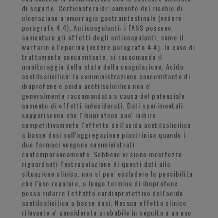
di seguito. Corticosteroidi: aumento del rischio di
ulcerazione o emorragia gastrointestinale (vedere
paragrafo 4.4). Anticoagulanti: i FANS possono
aumentare gli effetti degli anticoagulanti, come il
warfarin o l'eparina (vedere paragrafo 4.4). In caso di
trattamento concomitante, si raccomanda il
monitoraggio dello stato della coagulazione. Acido
acetilsalicilico: la somministrazione concomitante di
ibuprofene e acido acetilsalicilico non e'
generalmente raccomandata a causa del potenziale
aumento di effetti indesiderati. Dati sperimentali
suggeriscono che l'ibuprofene puo' inibire
competitivamente l'effetto dell'acido acetilsalicilico
a basse dosi sull'aggregazione piastrinica quando i
due farmaci vengono somministrati
contemporaneamente. Sebbene vi siano incertezze
riguardanti l'estrapolazione di questi dati alla
situazione clinica, non si puo' escludere la possibilita'
che l'uso regolare, a lungo termine di ibuprofene
possa ridurre l'effetto cardioprotettivo dell'acido
acetilsalicilico a basse dosi. Nessun effetto clinico
rilevante e' considerato probabile in seguito a un uso