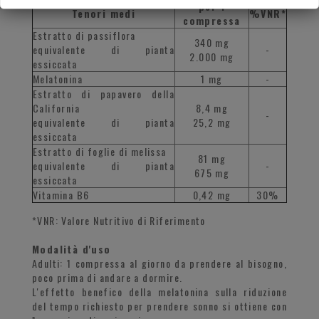
per 1
Tenori medi
%VNR*
compressa
Estratto di passiflora
340 mg
equivalente di pianta
-
2.000 mg
essiccata
Melatonina
1 mg
-
Estratto di papavero della
California
8,4 mg
-
equivalente di pianta
25,2 mg
essiccata
Estratto di foglie di melissa
81 mg
equivalente di pianta
-
675 mg
essiccata
Vitamina B6
0,42 mg
30%
*VNR: Valore Nutritivo di Riferimento
Modalità d'uso
Adulti: 1 compressa al giorno da prendere al bisogno,
poco prima di andare a dormire.
L'effetto benefico della melatonina sulla riduzione
del tempo richiesto per prendere sonno si ottiene con