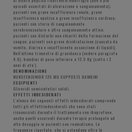
di ulcera peptica ricorrente/emorragia (due o piu'
episodi accertati di ulcerazione o sanguinamento);
pazienti con grave insufficienza renale, grave
insufficienza epatica o grave insufficienza cardiaca;
pazienti con storia di sanguinamento
cerebrovascolare o altro sanguinamento attivo;
pazienti con disturbi non chiariti della formazione del
sangue; pazienti con grave disidratazione (causata da
vomito, diarrea o insufficiente assunzione di liquidi).
Nell'ultimo trimestre di gravidanza (vedere paragrafo
4.6); bambini di peso inferiore a 12,5 Kg (sotto i 2
anni di eta').
DENOMINAZIONE
NUROFENJUNIOR 125 MG SUPPOSTE BAMBINI
ECCIPIENTI
Gliceridi semisintetici solidi.
EFFETTI INDESIDERATI
L'elenco dei seguenti effetti indesiderati comprende
tutti gli effettiindesiderati che sono stati
riconosciuti durante il trattamento con ibuprofene,
anche quelli osservati durante terapie prolungate ad
alto dosaggio in pazienti con reumatismo. Le
frequenze riportate, che si estendono oltre le