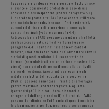
l'uso regolare di ibuprofene e nessun effetto clinico
rilevante e' considerato probabile in caso di uso
occasionale dell'ibuprofene (vedere paragrafo 5.1).
L'ibuprofene (come altri FANS)deve essere utilizzato
con cautela in associazione con - Corticosteroidi:
aumento del rischio di ulcerazione o emorragia
gastrointestinali (vedere paragrafo 4.4).
Anticoagulanti: i FANS possono aumentare gli effetti
degli anticoagulanti, come il warfarin (vedere
paragrafo 4.4). Fenitoina: l'uso concomitante di
Nurofenjunior con la fenitoina puo' aumentare i livelli
sierici di questi medicinali. L'uso corretto dei
farmaci (somministrati per un periodo massimo di 3
giorni) non richiede di norma il controllo dei livelli
sierici di fenitoina. Agenti antiaggreganti e gli
inibitori selettivi del reuptake della serotonina
(SSRIs): possono aumentare il rischio di emorragia
gastrointestinale (vedereparagrafo 4.4). Anti-
ipertensivi (ACE inibitori, beta-bloccanti e
antagonisti dell'angiotensina II) e diuretici: i FANS
possono far diminuire l'efficacia di questi medicinali.
In alcuni pazienti con funzione renale compromessa