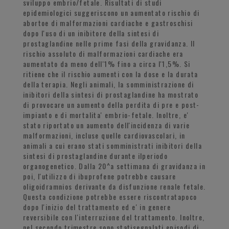
sviluppo embrio/fetale. Risultati di studi
epidemiologici suggeriscono un aumentato rischio di
abortoe di malformazioni cardiache e gastroschisi
dopo l'uso di un inibitore della sintesi di
prostaglandine nelle prime fasi della gravidanza. Il
rischio assoluto di malformazioni cardiache era
aumentato da meno dell'1% fino a circa l'1,5%. Si
ritiene che il rischio aumenti con la dose e la durata
della terapia. Negli animali, la somministrazione di
inibitori della sintesi di prostaglandine ha mostrato
di provocare un aumento della perdita di pre e post-
impianto e di mortalita' embrio-fetale. Inoltre, e'
stato riportato un aumento dell'incidenza di varie
malformazioni, incluse quelle cardiovascolari, in
animali a cui erano stati somministrati inibitori della
sintesi di prostaglandine durante ilperiodo
organogenetico. Dalla 20^a settimana di gravidanza in
poi, l'utilizzo di ibuprofene potrebbe causare
oligoidramnios derivante da disfunzione renale fetale.
Questa condizione potrebbe essere riscontratapoco
dopo l'inizio del trattamento ed e' in genere
reversibile con l'interruzione del trattamento. Inoltre,
nel secondo trimestre sono statisegnalati episodi di