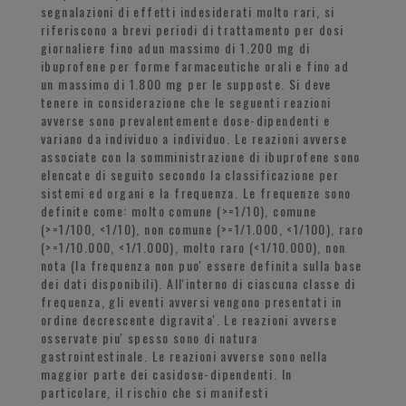
segnalazioni di effetti indesiderati molto rari, si
riferiscono a brevi periodi di trattamento per dosi
giornaliere fino adun massimo di 1.200 mg di
ibuprofene per forme farmaceutiche orali e fino ad
un massimo di 1.800 mg per le supposte. Si deve
tenere in considerazione che le seguenti reazioni
avverse sono prevalentemente dose-dipendenti e
variano da individuo a individuo. Le reazioni avverse
associate con la somministrazione di ibuprofene sono
elencate di seguito secondo la classificazione per
sistemi ed organi e la frequenza. Le frequenze sono
definite come: molto comune (>=1/10), comune
(>=1/100, <1/10), non comune (>=1/1.000, <1/100), raro
(>=1/10.000, <1/1.000), molto raro (<1/10.000), non
nota (la frequenza non puo' essere definita sulla base
dei dati disponibili). All'interno di ciascuna classe di
frequenza, gli eventi avversi vengono presentati in
ordine decrescente digravita'. Le reazioni avverse
osservate piu' spesso sono di natura
gastrointestinale. Le reazioni avverse sono nella
maggior parte dei casidose-dipendenti. In
particolare, il rischio che si manifesti