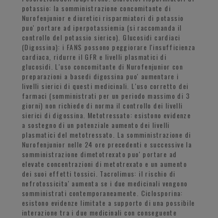
potassio: la somministrazione concomitante di
Nurofenjunior e diuretici risparmiatori di potassio
puo' portare ad iperpotassiemia (si raccomanda il
controllo del potassio sierico). Glucosidi cardiaci
(Digossina): i FANS possono peggiorare l'insufficienza
cardiaca, ridurre il GFR e livelli plasmatici di
glucosidi. L'uso concomitante di Nurofenjunior con
preparazioni a basedi digossina puo' aumentare i
livelli sierici di questi medicinali. L'uso corretto dei
farmaci (somministrati per un periodo massimo di 3
giorni) non richiede di norma il controllo dei livelli
sierici di digossina. Metotressato: esistono evidenze
a sostegno di un potenziale aumento dei livelli
plasmatici del metotressato. La somministrazione di
Nurofenjunior nelle 24 ore precedenti e successive la
somministrazione dimetotrexato puo' portare ad
elevate concentrazioni di metotrexato e un aumento
dei suoi effetti tossici. Tacrolimus: il rischio di
nefrotossicita' aumenta se i due medicinali vengono
somministrati contemporaneamente. Ciclosporina:
esistono evidenze limitate a supporto di una possibile
interazione tra i due medicinali con conseguente