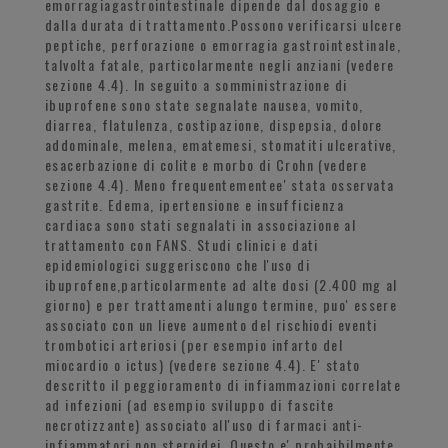
emorragiagastrointestinale dipende dal dosaggio e
dalla durata di trattamento.Possono verificarsi ulcere
peptiche, perforazione o emorragia gastrointestinale,
talvolta fatale, particolarmente negli anziani (vedere
sezione 4.4). In seguito a somministrazione di
ibuprofene sono state segnalate nausea, vomito,
diarrea, flatulenza, costipazione, dispepsia, dolore
addominale, melena, ematemesi, stomatiti ulcerative,
esacerbazione di colite e morbo di Crohn (vedere
sezione 4.4). Meno frequentementee' stata osservata
gastrite. Edema, ipertensione e insufficienza
cardiaca sono stati segnalati in associazione al
trattamento con FANS. Studi clinici e dati
epidemiologici suggeriscono che l'uso di
ibuprofene,particolarmente ad alte dosi (2.400 mg al
giorno) e per trattamenti alungo termine, puo' essere
associato con un lieve aumento del rischiodi eventi
trombotici arteriosi (per esempio infarto del
miocardio o ictus) (vedere sezione 4.4). E' stato
descritto il peggioramento di infiammazioni correlate
ad infezioni (ad esempio sviluppo di fascite
necrotizzante) associato all'uso di farmaci anti-
infiammatori non steroidei. Questo e' probaibilmente