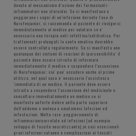
dovuto al meccanismo d'azione dei farmacianti-
infiammatori non steroidei. Se si manifestano o
peggiorano i segni di un'infezione durante l'uso di
Nurofenjunior, si raccomanda al paziente di rivolgersi
immediatamente al medico per valutare se e'
necessaria una terapia anti-infettiva/antibiotica. Per
trattamenti prolungati la conta ematica dovrebbe
essere controllata regolarmente. Se si manifesta uno
qualunque dei sintomi di reazioni di ipersensibilita' il
paziente deve essere istruito di informare
immediatamente il medico e sospendere l'assunzione
di Nurofenjunior; cio' puo' accadere anche al primo
utilizzo, nel qual caso e' necessaria l'assistenza
'immediata di un medico. Il paziente deve essere
istruito a sospendere l'assunzione del medicinale e
consultare immediatamente un medico se si
manifesta unforte dolore nella parte superiore
dell'addome o melena o ematemesi.Infezioni ed
infestazioni. Molto raro: peggioramento di
infiammazionicorrelate ad infezioni (ad esempio
sviluppo di fascite necrotizzante),in casi eccezionali
gravi infezioni cutanee e complicazioni ai tessuti