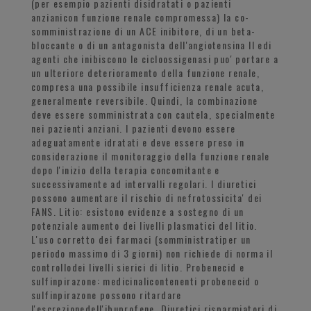
(per esempio pazienti disidratati o pazienti
anzianicon funzione renale compromessa) la co-
somministrazione di un ACE inibitore, di un beta-
bloccante o di un antagonista dell'angiotensina II edi
agenti che inibiscono le cicloossigenasi puo' portare a
un ulteriore deterioramento della funzione renale,
compresa una possibile insufficienza renale acuta,
generalmente reversibile. Quindi, la combinazione
deve essere somministrata con cautela, specialmente
nei pazienti anziani. I pazienti devono essere
adeguatamente idratati e deve essere preso in
considerazione il monitoraggio della funzione renale
dopo l'inizio della terapia concomitante e
successivamente ad intervalli regolari. I diuretici
possono aumentare il rischio di nefrotossicita' dei
FANS. Litio: esistono evidenze a sostegno di un
potenziale aumento dei livelli plasmatici del litio.
L'uso corretto dei farmaci (somministratiper un
periodo massimo di 3 giorni) non richiede di norma il
controllodei livelli sierici di litio. Probenecid e
sulfinpirazone: medicinalicontenenti probenecid o
sulfinpirazone possono ritardare
l'escrezionedell'ibuprofene. Diuretici risparmiatori di