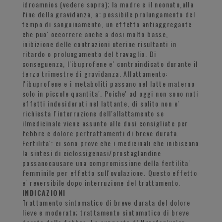
idroamnios (vedere sopra); la madre e il neonato,alla
fine della gravidanza, a: possibile prolungamento del
tempo di sanguinamento, un effetto antiaggregante
che puo' occorrere anche a dosi molto basse,
inibizione delle contrazioni uterine risultanti in
ritardo o prolungamento del travaglio. Di
conseguenza, l'ibuprofene e' controindicato durante il
terzo trimestre di gravidanza. Allattamento:
l'ibuprofene e i metaboliti passano nel latte materno
solo in piccole quantita'. Poiche' ad oggi non sono noti
effetti indesiderati nel lattante, di solito non e'
richiesta l'interruzione dell'allattamento se
ilmedicinale viene assunto alle dosi consigliate per
febbre e dolore pertrattamenti di breve durata.
Fertilita': ci sono prove che i medicinali che inibiscono
la sintesi di ciclossigenasi/prostaglandine
possanocausare una compromissione della fertilita'
femminile per effetto sull'ovulazione. Questo effetto
e' reversibile dopo interruzione del trattamento.
INDICAZIONI
Trattamento sintomatico di breve durata del dolore
lieve e moderato; trattamento sintomatico di breve