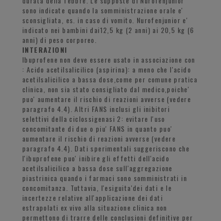
durata della febbre. Le supposte di Nurofenjunior
sono indicate quando la somministrazione orale e'
sconsigliata, es. in caso di vomito. Nurofenjunior e'
indicato nei bambini dai12,5 kg (2 anni) ai 20,5 kg (6
anni) di peso corporeo.
INTERAZIONI
Ibuprofene non deve essere usato in associazione con
: Acido acetilsalicilico (aspirina): a meno che l'acido
acetilsalicilico a bassa dose,come per comune pratica
clinica, non sia stato consigliato dal medico,poiche'
puo' aumentare il rischio di reazioni avverse (vedere
paragrafo 4.4). Altri FANS inclusi gli inibitori
selettivi della ciclossigenasi 2: evitare l'uso
concomitante di due o piu' FANS in quanto puo'
aumentare il rischio di reazioni avverse (vedere
paragrafo 4.4). Dati sperimentali suggeriscono che
l'ibuprofene puo' inibire gli effetti dell'acido
acetilsalicilico a bassa dose sull'aggregazione
piastrinica quando i farmaci sono somministrati in
concomitanza. Tuttavia, l'esiguita'dei dati e le
incertezze relative all'applicazione dei dati
estrapolati ex vivo alla situazione clinica non
permettono di trarre delle conclusioni definitive per