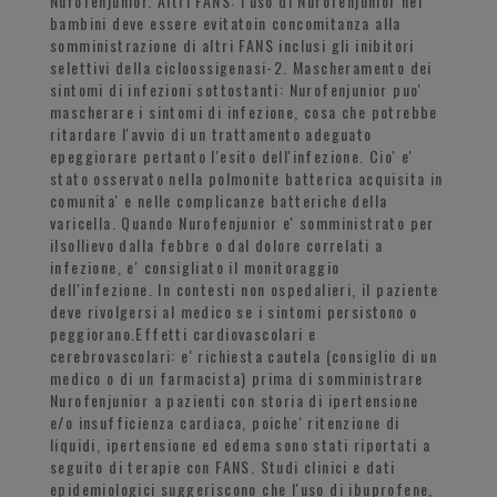
Nurofenjunior. Altri FANS: l'uso di Nurofenjunior nei
bambini deve essere evitatoin concomitanza alla
somministrazione di altri FANS inclusi gli inibitori
selettivi della cicloossigenasi-2. Mascheramento dei
sintomi di infezioni sottostanti: Nurofenjunior puo'
mascherare i sintomi di infezione, cosa che potrebbe
ritardare l'avvio di un trattamento adeguato
epeggiorare pertanto l'esito dell'infezione. Cio' e'
stato osservato nella polmonite batterica acquisita in
comunita' e nelle complicanze batteriche della
varicella. Quando Nurofenjunior e' somministrato per
ilsollievo dalla febbre o dal dolore correlati a
infezione, e' consigliato il monitoraggio
dell'infezione. In contesti non ospedalieri, il paziente
deve rivolgersi al medico se i sintomi persistono o
peggiorano.Effetti cardiovascolari e
cerebrovascolari: e' richiesta cautela (consiglio di un
medico o di un farmacista) prima di somministrare
Nurofenjunior a pazienti con storia di ipertensione
e/o insufficienza cardiaca, poiche' ritenzione di
liquidi, ipertensione ed edema sono stati riportati a
seguito di terapie con FANS. Studi clinici e dati
epidemiologici suggeriscono che l'uso di ibuprofene,