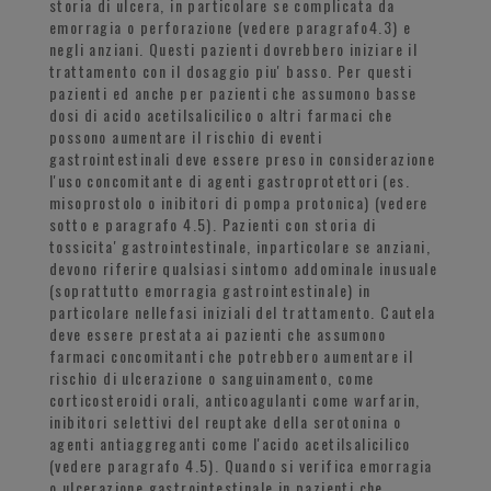
storia di ulcera, in particolare se complicata da
emorragia o perforazione (vedere paragrafo4.3) e
negli anziani. Questi pazienti dovrebbero iniziare il
trattamento con il dosaggio piu' basso. Per questi
pazienti ed anche per pazienti che assumono basse
dosi di acido acetilsalicilico o altri farmaci che
possono aumentare il rischio di eventi
gastrointestinali deve essere preso in considerazione
l'uso concomitante di agenti gastroprotettori (es.
misoprostolo o inibitori di pompa protonica) (vedere
sotto e paragrafo 4.5). Pazienti con storia di
tossicita' gastrointestinale, inparticolare se anziani,
devono riferire qualsiasi sintomo addominale inusuale
(soprattutto emorragia gastrointestinale) in
particolare nellefasi iniziali del trattamento. Cautela
deve essere prestata ai pazienti che assumono
farmaci concomitanti che potrebbero aumentare il
rischio di ulcerazione o sanguinamento, come
corticosteroidi orali, anticoagulanti come warfarin,
inibitori selettivi del reuptake della serotonina o
agenti antiaggreganti come l'acido acetilsalicilico
(vedere paragrafo 4.5). Quando si verifica emorragia
o ulcerazione gastrointestinale in pazienti che