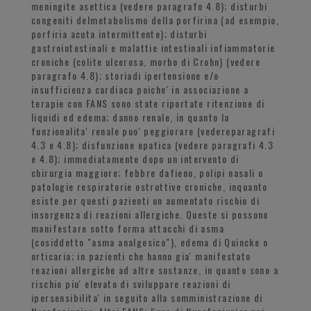
meningite asettica (vedere paragrafo 4.8); disturbi
congeniti delmetabolismo della porfirina (ad esempio,
porfiria acuta intermittente); disturbi
gastrointestinali e malattie intestinali infiammatorie
croniche (colite ulcerosa, morbo di Crohn) (vedere
paragrafo 4.8); storiadi ipertensione e/o
insufficienza cardiaca poiche' in associazione a
terapie con FANS sono state riportate ritenzione di
liquidi ed edema; danno renale, in quanto la
funzionalita' renale puo' peggiorare (vedereparagrafi
4.3 e 4.8); disfunzione epatica (vedere paragrafi 4.3
e 4.8); immediatamente dopo un intervento di
chirurgia maggiore; febbre dafieno, polipi nasali o
patologie respiratorie ostruttive croniche, inquanto
esiste per questi pazienti un aumentato rischio di
insorgenza di reazioni allergiche. Queste si possono
manifestare sotto forma attacchi di asma
(cosiddetto "asma analgesico"), edema di Quincke o
orticaria; in pazienti che hanno gia' manifestato
reazioni allergiche ad altre sostanze, in quanto sono a
rischio piu' elevato di sviluppare reazioni di
ipersensibilita' in seguito alla somministrazione di