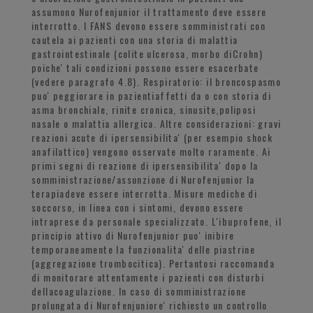
assumono Nurofenjunior il trattamento deve essere
interrotto. I FANS devono essere somministrati con
cautela ai pazienti con una storia di malattia
gastrointestinale (colite ulcerosa, morbo diCrohn)
poiche' tali condizioni possono essere esacerbate
(vedere paragrafo 4.8). Respiratorio: il broncospasmo
puo' peggiorare in pazientiaffetti da o con storia di
asma bronchiale, rinite cronica, sinusite,poliposi
nasale o malattia allergica. Altre considerazioni: gravi
reazioni acute di ipersensibilita' (per esempio shock
anafilattico) vengono osservate molto raramente. Ai
primi segni di reazione di ipersensibilita' dopo la
somministrazione/assunzione di Nurofenjunior la
terapiadeve essere interrotta. Misure mediche di
soccorso, in linea con i sintomi, devono essere
intraprese da personale specializzato. L'ibuprofene, il
principio attivo di Nurofenjunior puo' inibire
temporaneamente la funzionalita' delle piastrine
(aggregazione trombocitica). Pertantosi raccomanda
di monitorare attentamente i pazienti con disturbi
dellacoagulazione. In caso di somministrazione
prolungata di Nurofenjuniore' richiesto un controllo