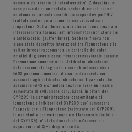
aumento del rischio di nefrotossicita'. Zidovudina: ci
sono prove di un aumentato rischio di emartrosi ed
ematoma in pazienti emofilici sieropositivi perl'HIV
trattati contemporaneamente con zidovudina e
ibuprofene. Sulfaniluree: studi clinici hanno mostrato
interazioni tra farmaci antiinfiammatori non steroidei
e antidiabetici (sulfoniluree). Sebbene finora non
siano state descritte interazioni tra l'ibuprofene e le
sulfanilureesi raccomanda un controllo dei valori
ematici di glucosio come misuraprecauzionale durante
l'assunzione concomitante. Antibiotici chinolonici:
dati provenienti dagli studi animali indicano che i
FANS possonoaumentare il rischio di convulsioni
associate agli antibiotici chinolonici. I pazienti che
assumono FANS e chinoloni possono avere un rischio
aumentato di sviluppare convulsioni. Inibitori del
CYP2C9: la somministrazione concomitante di
ibuprofene e inibitori del CYP2C9 puo' aumentare
l'esposizione all'ibuprofene (substrato del CYP2C9).
In uno studio con voriconazolo e fluconazolo (inibitori
del CYP2C9), e' stata dimostrata un'aumentata
esposizione al S(+)-ibuprofene da