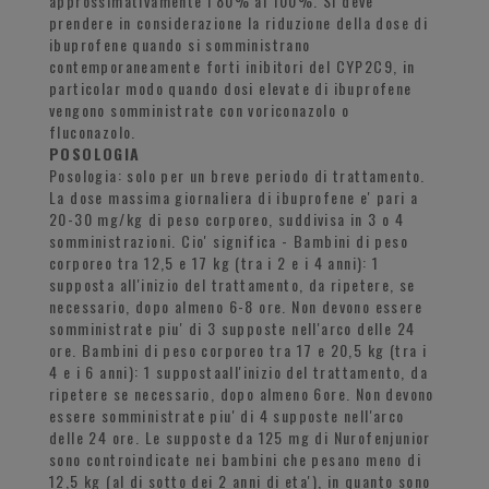
approssimativamente l'80% al 100%. Si deve
prendere in considerazione la riduzione della dose di
ibuprofene quando si somministrano
contemporaneamente forti inibitori del CYP2C9, in
particolar modo quando dosi elevate di ibuprofene
vengono somministrate con voriconazolo o
fluconazolo.
POSOLOGIA
Posologia: solo per un breve periodo di trattamento.
La dose massima giornaliera di ibuprofene e' pari a
20-30 mg/kg di peso corporeo, suddivisa in 3 o 4
somministrazioni. Cio' significa - Bambini di peso
corporeo tra 12,5 e 17 kg (tra i 2 e i 4 anni): 1
supposta all'inizio del trattamento, da ripetere, se
necessario, dopo almeno 6-8 ore. Non devono essere
somministrate piu' di 3 supposte nell'arco delle 24
ore. Bambini di peso corporeo tra 17 e 20,5 kg (tra i
4 e i 6 anni): 1 suppostaall'inizio del trattamento, da
ripetere se necessario, dopo almeno 6ore. Non devono
essere somministrate piu' di 4 supposte nell'arco
delle 24 ore. Le supposte da 125 mg di Nurofenjunior
sono controindicate nei bambini che pesano meno di
12,5 kg (al di sotto dei 2 anni di eta'), in quanto sono