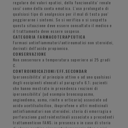
regolare dei valori epatici, della funzionalita' renale
cosi' come della conta ematica. L'uso prolungato di
qualsiasi tipo di analgesico per il mal di testa puo'
peggiorarne i sintomi. Se si verifica o si sospetta
questa situazione deve essere consultato il medico e
il trattamento deve essere sospeso.
CATEGORIA FARMACOTERAPEUTICA
Farmaci antinfiammatori/antireumatici non steroidei,
derivati dell'acido propionico.
CONSERVAZIONE
Non conservare a temperatura superiore ai 25 gradi
C.
CONTROINDICAZIONI/EFF.SECONDAR
Ipersensibilita' al principio attivo o ad uno qualsiasi
degli eccipienti elencati al paragrafo 6.1; pazienti
che hanno mostrato in precedenza reazioni di
ipersensibilita' (ad esempio broncospasmo,
angioedema, asma, rinite o orticaria) associate ad
acido acetilsalicilico, ibuprofene o altri medicinali
antinfiammatori non steroidei; storia di emorragia o
perforazione gastrointestinali associate a precedenti
trattamenticon FANS; in presenza o in caso di storia