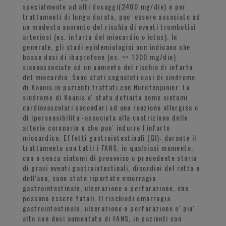
specialmente ad alti dosaggi(2400 mg/die) e per
trattamenti di lunga durata, puo' essere associato ad
un modesto aumento del rischio di eventi trombotici
arteriosi (es. infarto del miocardio o ictus). In
generale, gli studi epidemiologici non indicano che
basse dosi di ibuprofene (es. <= 1200 mg/die)
sianoassociate ad un aumento del rischio di infarto
del miocardio. Sono stati segnalati casi di sindrome
di Kounis in pazienti trattati con Nurofenjunior. La
sindrome di Kounis e' stata definita come sintomi
cardiovascolari secondari ad una reazione allergica o
di ipersensibilita'-associata alla costrizione delle
arterie coronarie e che puo' indurre l'infarto
miocardico. Effetti gastrointestinali (GI): durante il
trattamento con tutti i FANS, in qualsiasi momento,
con o senza sintomi di preavviso o precedente storia
di gravi eventi gastrointestinali, disordini del retto e
dell'ano, sono state riportate emorragia
gastrointestinale, ulcerazione o perforazione, che
possono essere fatali. Il rischiodi emorragia
gastrointestinale, ulcerazione o perforazione e' piu'
alto con dosi aumentate di FANS, in pazienti con