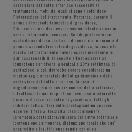
costrizione del dotto arterioso successivi al
trattamento, molti dei quali si sono risolti dopo
l'interruzione del trattamento. Pertanto, durante il
primo e il secondo trimestre di gravidanza,
l'ibuprofene non deve essere somministrato se non in
casi strettamente necessari. Se l'ibuprofene viene
usato da una donna che tenta diconcepire, o durante il
primo e secondo trimestre di gravidanza, la dose e la
durata del trattamento devono essere mantenute le
piu' bassepossibili. In seguito all'esposizione ad
ibuprofene per diversi giornidalla 20^a settimana di
gestazione in poi, dovrebbe essere considerato un
monitoraggio antenatale dell'oligoidramnios e della
costrizione del dotto arterioso. In caso di
oligoidramnions o di costrizione del dotto arterioso,
il trattamento con ibuprofene deve essere interrotto.
Durante il terzo trimestre di gravidanza, tutti gli
inibitori della sintesi delle prostaglandine possono
esporre il feto a: tossicita' cardiopolmonare
(prematura costrizione/chiusura del dotto arterioso e
ipertensione polmonare), disfunzione renale che puo'
progredire a insufficienza renale con oligo-