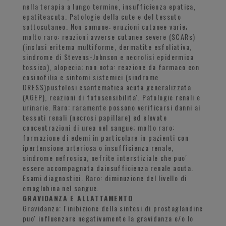
nella terapia a lungo termine, insufficienza epatica,
epatiteacuta. Patologie della cute e del tessuto
sottocutaneo. Non comune: eruzioni cutanee varie;
molto raro: reazioni avverse cutanee severe (SCARs)
(inclusi eritema multiforme, dermatite esfoliativa,
sindrome di Stevens-Johnson e necrolisi epidermica
tossica), alopecia; non nota: reazione da farmaco con
eosinofilia e sintomi sistemici (sindrome
DRESS)pustolosi esantematica acuta generalizzata
(AGEP), reazioni di fotosensibilita'. Patologie renali e
urinarie. Raro: raramente possono verificarsi danni ai
tessuti renali (necrosi papillare) ed elevate
concentrazioni di urea nel sangue; molto raro:
formazione di edemi in particolare in pazienti con
ipertensione arteriosa o insufficienza renale,
sindrome nefrosica, nefrite interstiziale che puo'
essere accompagnata dainsufficienza renale acuta.
Esami diagnostici. Raro: diminuzione del livello di
emoglobina nel sangue.
GRAVIDANZA E ALLATTAMENTO
Gravidanza: l'inibizione della sintesi di prostaglandine
puo' influenzare negativamente la gravidanza e/o lo