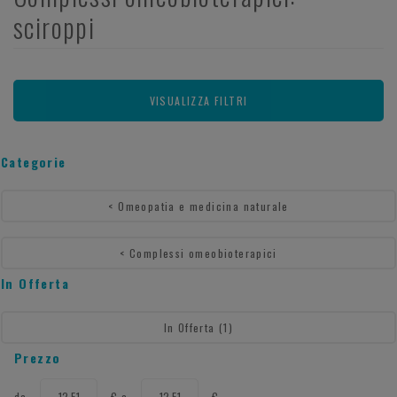
sciroppi
VISUALIZZA FILTRI
Categorie
<
Omeopatia e medicina naturale
<
Complessi omeobioterapici
In Offerta
In Offerta
(1)
Prezzo
filtra
filtra
da
€
a
€