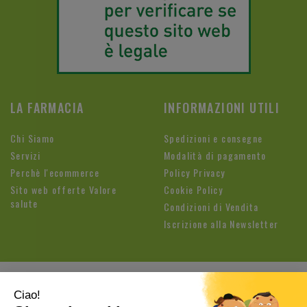
LA FARMACIA
INFORMAZIONI UTILI
Chi Siamo
Spedizioni e consegne
Servizi
Modalità di pagamento
Perchè l'ecommerce
Policy Privacy
Sito web offerte Valore
Cookie Policy
salute
Condizioni di Vendita
Iscrizione alla Newsletter