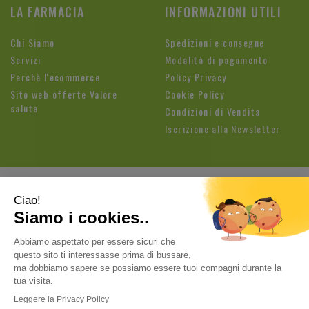
LA FARMACIA
INFORMAZIONI UTILI
Chi Siamo
Spedizioni e consegne
Servizi
Modalità di pagamento
Perchè l'ecommerce
Policy Privacy
Sito web offerte Valore
Cookie Policy
salute
Condizioni di Vendita
Iscrizione alla Newsletter
Farmacia Fioroni di Brandolese Paolo
| Sede legale: Via
Cavallotti, 3 26813 Graffignana (LO) | Tel.:
037188820